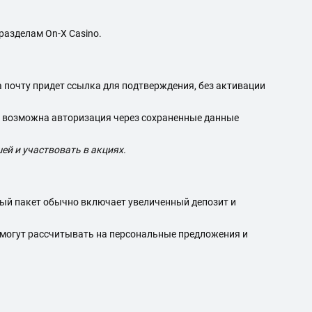
разделам On-X Casino.
а почту придет ссылка для подтверждения, без активации
са возможна авторизация через сохраненные данные
й и участвовать в акциях.
ный пакет обычно включает увеличенный депозит и
 могут рассчитывать на персональные предложения и