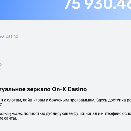
75 930.4
-X Casino
o
о
туальное зеркало On-X Casino
 к слотам, лайв-играм и бонусным программам. Здесь доступна ре
О.
ное зеркало
, полностью дублирующее функционал и интерфейс осно
е сайты.