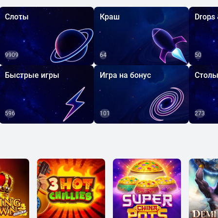
Слоты
Краш
Drops 
9909
64
50
Быстрые игры
Игра на бонус
Стол
596
101
273