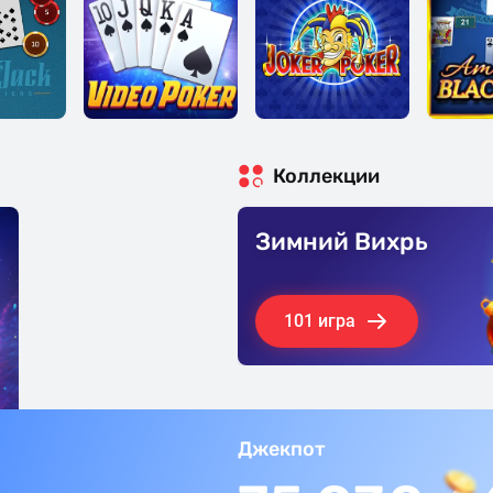
Коллекции
Зимний Вихрь
101 игра
Джекпот