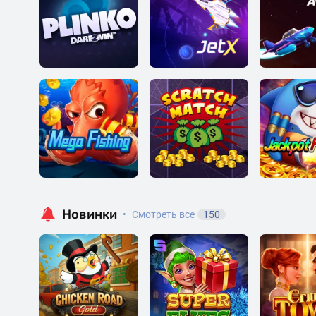
Новинки
•
Смотреть все
150