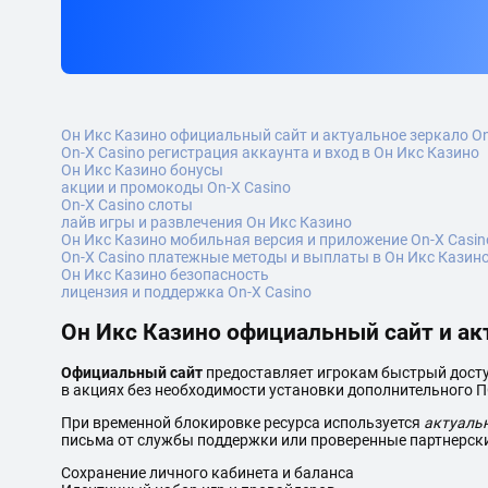
Лидеры
Он Икс Казино официальный сайт и актуальное зеркало On
On-X Casino регистрация аккаунта и вход в Он Икс Казино
Он Икс Казино бонусы
акции и промокоды On-X Casino
On-X Casino слоты
лайв игры и развлечения Он Икс Казино
Он Икс Казино мобильная версия и приложение On-X Casin
On-X Casino платежные методы и выплаты в Он Икс Казин
Он Икс Казино безопасность
лицензия и поддержка On-X Casino
Он Икс Казино официальный сайт и ак
Официальный сайт
предоставляет игрокам быстрый доступ
в акциях без необходимости установки дополнительного П
При временной блокировке ресурса используется
актуаль
письма от службы поддержки или проверенные партнерски
Сохранение личного кабинета и баланса