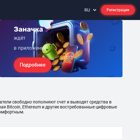
RU
Регистрация
Заначка
ждёт
в приложении!
Подробнее
атели свободно пополняют счет и выводят средства в
ая Bitcoin, Ethereum и другие востребованные цифровые
комфортным.