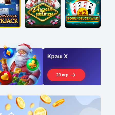
Краш Х
20 игр