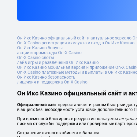
Лидеры
Он Икс Казино официальный сайт и актуальное зеркало On
On-X Casino регистрация аккаунта и вход в Он Икс Казино
Он Икс Казино бонусы
акции и промокоды On-X Casino
On-X Casino слоты
лайв игры и развлечения Он Икс Казино
Он Икс Казино мобильная версия и приложение On-X Casin
On-X Casino платежные методы и выплаты в Он Икс Казин
Он Икс Казино безопасность
лицензия и поддержка On-X Casino
Он Икс Казино официальный сайт и ак
Официальный сайт
предоставляет игрокам быстрый доступ
в акциях без необходимости установки дополнительного П
При временной блокировке ресурса используется
актуаль
письма от службы поддержки или проверенные партнерски
Сохранение личного кабинета и баланса