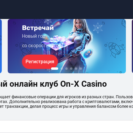
Встречай
Новый год
со скоростью света!
Регистрация
й онлайн клуб On-X Casino
ощает финансовые операции для игроков из разных стран. Пользов
ютах. Дополнительно реализована работа с криптовалютами, включ
ет транзакции, делая процесс игры и управления балансом более 