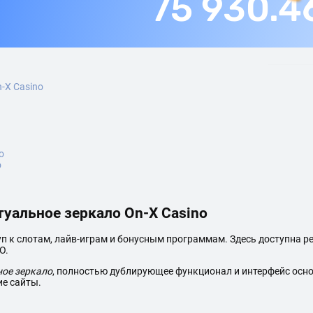
75 930.4
-X Casino
o
о
туальное зеркало On-X Casino
 к слотам, лайв-играм и бонусным программам. Здесь доступна ре
О.
ное зеркало
, полностью дублирующее функционал и интерфейс осно
е сайты.