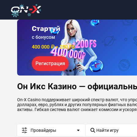
Стартуй
с бонусом
400 000 ₽ + 200 FS
!
Регистрация
Он Икс Казино — официальны
On-X Casino поддерживает широкий спектр валют, что упр
долларах, евро, рублях и других популярных фиатных вал
активы. Гибкая система валют снижает комиссии и ускоря
Провайдеры