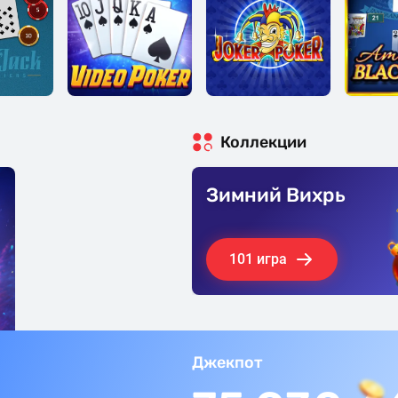
Коллекции
Зимний Вихрь
101 игра
Джекпот