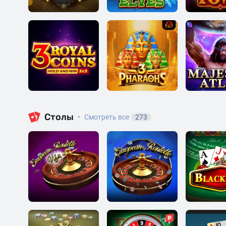
Столы
•
Смотреть все
273