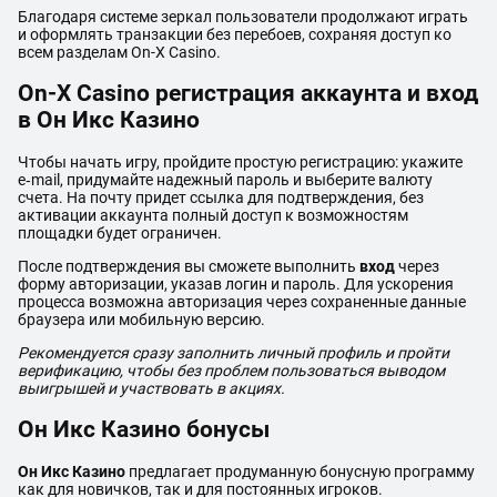
Благодаря системе зеркал пользователи продолжают играть
и оформлять транзакции без перебоев, сохраняя доступ ко
всем разделам On-X Casino.
On-X Casino регистрация аккаунта и вход
в Он Икс Казино
Чтобы начать игру, пройдите простую регистрацию: укажите
e‑mail, придумайте надежный пароль и выберите валюту
счета. На почту придет ссылка для подтверждения, без
активации аккаунта полный доступ к возможностям
площадки будет ограничен.
После подтверждения вы сможете выполнить
вход
через
форму авторизации, указав логин и пароль. Для ускорения
процесса возможна авторизация через сохраненные данные
браузера или мобильную версию.
Рекомендуется сразу заполнить личный профиль и пройти
верификацию, чтобы без проблем пользоваться выводом
выигрышей и участвовать в акциях.
Он Икс Казино бонусы
Он Икс Казино
предлагает продуманную бонусную программу
как для новичков, так и для постоянных игроков.