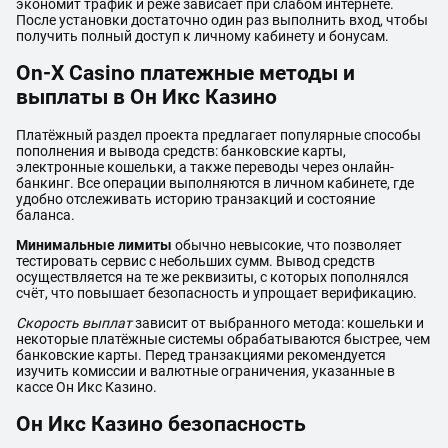
экономит трафик и реже зависает при слабом интернете.
После установки достаточно один раз выполнить вход, чтобы
получить полный доступ к личному кабинету и бонусам.
On-X Casino платежные методы и
выплаты в Он Икс Казино
Платёжный раздел проекта предлагает популярные способы
пополнения и вывода средств: банковские карты,
электронные кошельки, а также переводы через онлайн-
банкинг. Все операции выполняются в личном кабинете, где
удобно отслеживать историю транзакций и состояние
баланса.
Минимальные лимиты
обычно невысокие, что позволяет
тестировать сервис с небольших сумм. Вывод средств
осуществляется на те же реквизиты, с которых пополнялся
счёт, что повышает безопасность и упрощает верификацию.
Скорость выплат
зависит от выбранного метода: кошельки и
некоторые платёжные системы обрабатываются быстрее, чем
банковские карты. Перед транзакциями рекомендуется
изучить комиссии и валютные ограничения, указанные в
кассе Он Икс Казино.
Он Икс Казино безопасность