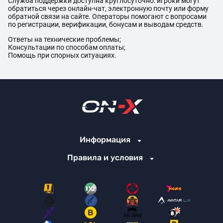
Служба поддержки доступна круглосуточно: игроки могут
обратиться через онлайн-чат, электронную почту или форму
обратной связи на сайте. Операторы помогают с вопросами
по регистрации, верификации, бонусам и выводам средств.
Ответы на технические проблемы;
Консультации по способам оплаты;
Помощь при спорных ситуациях.
Информация
Правила и условия
О нас
Программа лояльности
Джекпот
Правила и условия
Партнерам
Новости
Кешбэк
Политика конфиденциальности
Мобильное приложение
FAQ
Политика возврата
Ответственная игра