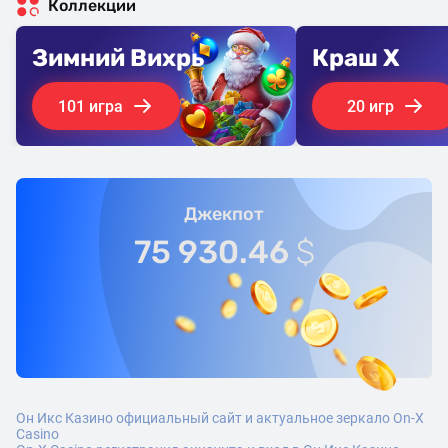
Коллекции
Зимний Вихрь
Краш Х
101 игра
20 игр
Джекпот
75 930.46
$
Он Икс Казино официальный сайт и актуальное зеркало On-X
Casino