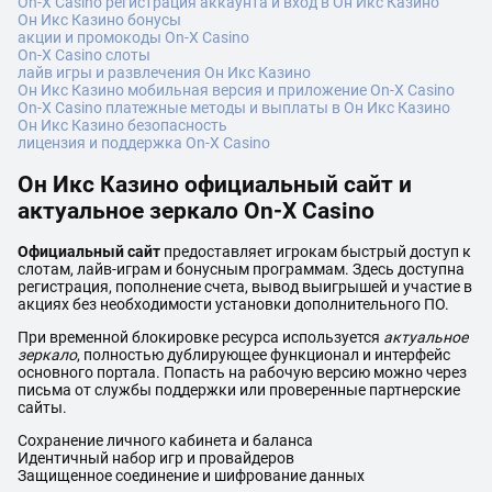
On-X Casino регистрация аккаунта и вход в Он Икс Казино
Он Икс Казино бонусы
акции и промокоды On-X Casino
On-X Casino слоты
лайв игры и развлечения Он Икс Казино
Он Икс Казино мобильная версия и приложение On-X Casino
On-X Casino платежные методы и выплаты в Он Икс Казино
Он Икс Казино безопасность
лицензия и поддержка On-X Casino
Он Икс Казино официальный сайт и
актуальное зеркало On-X Casino
Официальный сайт
предоставляет игрокам быстрый доступ к
слотам, лайв-играм и бонусным программам. Здесь доступна
регистрация, пополнение счета, вывод выигрышей и участие в
акциях без необходимости установки дополнительного ПО.
При временной блокировке ресурса используется
актуальное
зеркало
, полностью дублирующее функционал и интерфейс
основного портала. Попасть на рабочую версию можно через
письма от службы поддержки или проверенные партнерские
сайты.
Сохранение личного кабинета и баланса
Идентичный набор игр и провайдеров
Защищенное соединение и шифрование данных