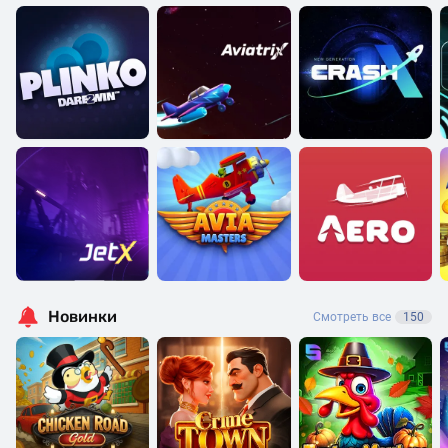
Новинки
Смотреть все
150