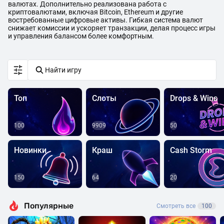
валютах. Дополнительно реализована работа с
криптовалютами, включая Bitcoin, Ethereum и другие
востребованные цифровые активы. Гибкая система валют
снижает комиссии и ускоряет транзакции, делая процесс игры
и управления балансом более комфортным.
Топ
Слоты
Drops & Wins
100
9909
50
Новинки
Краш
Cash Storm
150
64
20
Популярные
Смотреть все
100