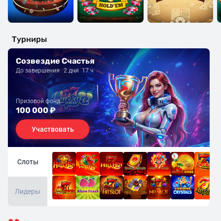
Турниры
Созвездие Счастья
До завершения
2 дня 17 ч
Призовой фонд
100 000
₽
Участвовать
Слоты
Лидеры