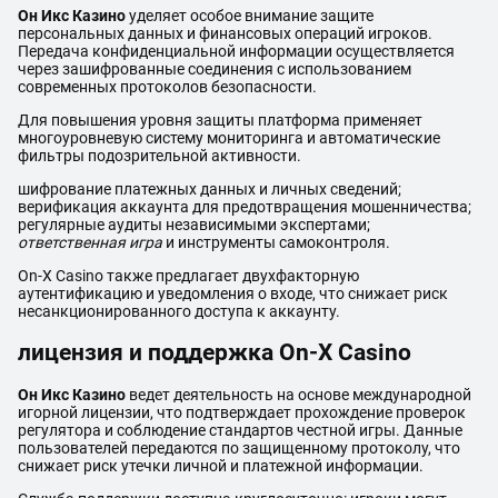
Он Икс Казино
уделяет особое внимание защите
персональных данных и финансовых операций игроков.
Передача конфиденциальной информации осуществляется
через зашифрованные соединения с использованием
современных протоколов безопасности.
Для повышения уровня защиты платформа применяет
многоуровневую систему мониторинга и автоматические
фильтры подозрительной активности.
шифрование платежных данных и личных сведений;
верификация аккаунта для предотвращения мошенничества;
регулярные аудиты независимыми экспертами;
ответственная игра
и инструменты самоконтроля.
On-X Casino также предлагает двухфакторную
аутентификацию и уведомления о входе, что снижает риск
несанкционированного доступа к аккаунту.
лицензия и поддержка On-X Casino
Он Икс Казино
ведет деятельность на основе международной
игорной лицензии, что подтверждает прохождение проверок
регулятора и соблюдение стандартов честной игры. Данные
пользователей передаются по защищенному протоколу, что
снижает риск утечки личной и платежной информации.