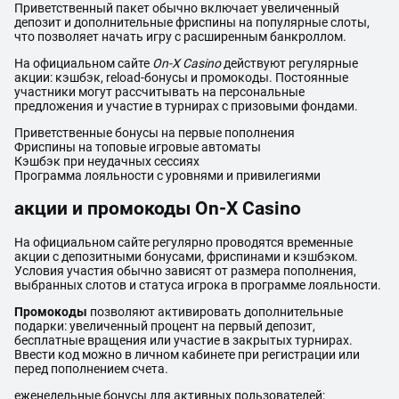
Приветственный пакет обычно включает увеличенный
депозит и дополнительные фриспины на популярные слоты,
что позволяет начать игру с расширенным банкроллом.
На официальном сайте
On-X Casino
действуют регулярные
акции: кэшбэк, reload-бонусы и промокоды. Постоянные
участники могут рассчитывать на персональные
предложения и участие в турнирах с призовыми фондами.
Приветственные бонусы на первые пополнения
Фриспины на топовые игровые автоматы
Кэшбэк при неудачных сессиях
Программа лояльности с уровнями и привилегиями
акции и промокоды On-X Casino
На официальном сайте регулярно проводятся временные
акции с депозитными бонусами, фриспинами и кэшбэком.
Условия участия обычно зависят от размера пополнения,
выбранных слотов и статуса игрока в программе лояльности.
Промокоды
позволяют активировать дополнительные
подарки: увеличенный процент на первый депозит,
бесплатные вращения или участие в закрытых турнирах.
Ввести код можно в личном кабинете при регистрации или
перед пополнением счета.
еженедельные бонусы для активных пользователей;