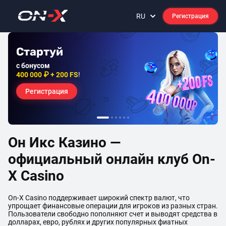
RU
Регистрация
Стартуй
с бонусом
400 000 ₽ + 200 FS
!
Регистрация
Он Икс Казино —
официальный онлайн клуб On-
X Casino
On-X Casino поддерживает широкий спектр валют, что
упрощает финансовые операции для игроков из разных стран.
Пользователи свободно пополняют счет и выводят средства в
долларах, евро, рублях и других популярных фиатных