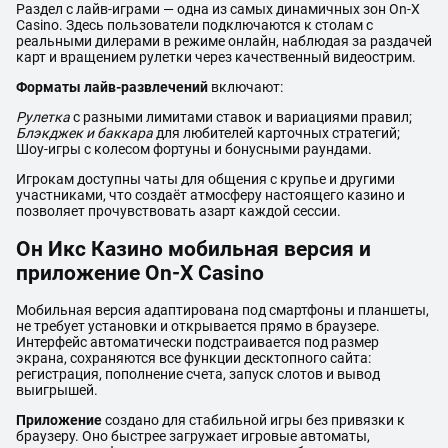
Раздел с лайв-играми — одна из самых динамичных зон On-X
Casino. Здесь пользователи подключаются к столам с
реальными дилерами в режиме онлайн, наблюдая за раздачей
карт и вращением рулетки через качественный видеострим.
Форматы лайв-развлечений
включают:
Рулетка
с разными лимитами ставок и вариациями правил;
Блэкджек и баккара
для любителей карточных стратегий;
Шоу-игры с колесом фортуны и бонусными раундами.
Игрокам доступны чаты для общения с крупье и другими
участниками, что создаёт атмосферу настоящего казино и
позволяет прочувствовать азарт каждой сессии.
Он Икс Казино мобильная версия и
приложение On-X Casino
Мобильная версия адаптирована под смартфоны и планшеты,
не требует установки и открывается прямо в браузере.
Интерфейс автоматически подстраивается под размер
экрана, сохраняются все функции десктопного сайта:
регистрация, пополнение счета, запуск слотов и вывод
выигрышей.
Приложение
создано для стабильной игры без привязки к
браузеру. Оно быстрее загружает игровые автоматы,