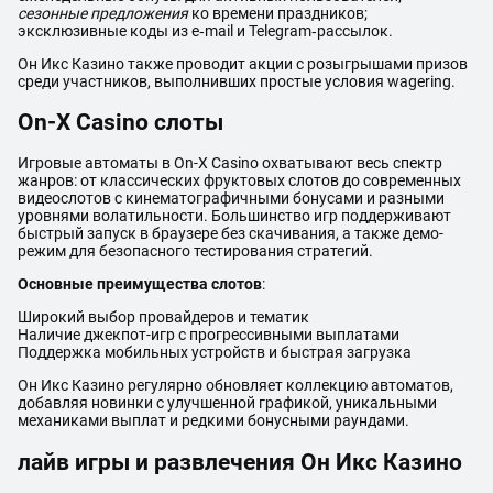
сезонные предложения
ко времени праздников;
эксклюзивные коды из e‑mail и Telegram‑рассылок.
Он Икс Казино также проводит акции с розыгрышами призов
среди участников, выполнивших простые условия wagering.
On-X Casino слоты
Игровые автоматы в On-X Casino охватывают весь спектр
жанров: от классических фруктовых слотов до современных
видеослотов с кинематографичными бонусами и разными
уровнями волатильности. Большинство игр поддерживают
быстрый запуск в браузере без скачивания, а также демо-
режим для безопасного тестирования стратегий.
Основные преимущества слотов
:
Широкий выбор провайдеров и тематик
Наличие джекпот-игр с прогрессивными выплатами
Поддержка мобильных устройств и быстрая загрузка
Он Икс Казино регулярно обновляет коллекцию автоматов,
добавляя новинки с улучшенной графикой, уникальными
механиками выплат и редкими бонусными раундами.
лайв игры и развлечения Он Икс Казино