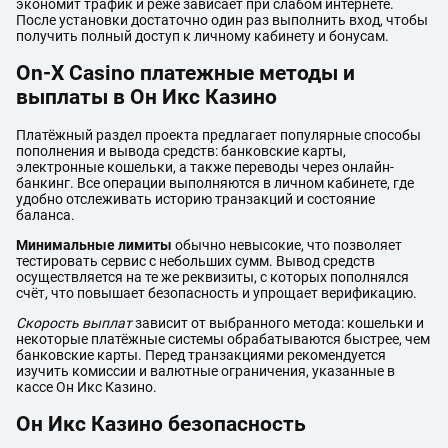
экономит трафик и реже зависает при слабом интернете.
После установки достаточно один раз выполнить вход, чтобы
получить полный доступ к личному кабинету и бонусам.
On-X Casino платежные методы и
выплаты в Он Икс Казино
Платёжный раздел проекта предлагает популярные способы
пополнения и вывода средств: банковские карты,
электронные кошельки, а также переводы через онлайн-
банкинг. Все операции выполняются в личном кабинете, где
удобно отслеживать историю транзакций и состояние
баланса.
Минимальные лимиты
обычно невысокие, что позволяет
тестировать сервис с небольших сумм. Вывод средств
осуществляется на те же реквизиты, с которых пополнялся
счёт, что повышает безопасность и упрощает верификацию.
Скорость выплат
зависит от выбранного метода: кошельки и
некоторые платёжные системы обрабатываются быстрее, чем
банковские карты. Перед транзакциями рекомендуется
изучить комиссии и валютные ограничения, указанные в
кассе Он Икс Казино.
Он Икс Казино безопасность