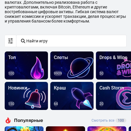
валютах. Дополнительно реализована работа с
криптовалютами, включая Bitcoin, Ethereum и другие
востребованные цифровые активы. Гибкая система валют
снижает комиссии и ускоряет транзакции, делая процесс игры
и управления балансом более комфортным.
Топ
Слоты
Drops & Wins
100
9909
50
Новинки
Краш
Cash Storm
150
64
20
Популярные
Смотреть все
100