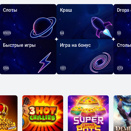
Слоты
Краш
Drops 
9909
64
50
Быстрые игры
Игра на бонус
Стол
596
101
273