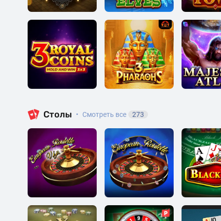
Столы
•
Смотреть все
273