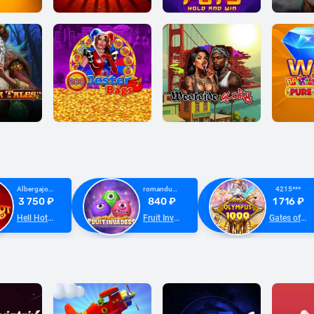
Albergajo***
romandubi***
4215***
3 750
₽
840
₽
1 716
₽
Hell Hot 100
Fruit Invaders
Gates of Olympus 1000