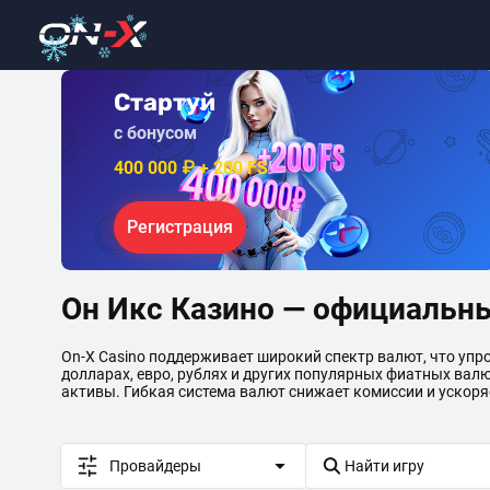
Стартуй
с бонусом
400 000 ₽ + 200 FS
!
Регистрация
Он Икс Казино — официальны
On-X Casino поддерживает широкий спектр валют, что упр
долларах, евро, рублях и других популярных фиатных вал
активы. Гибкая система валют снижает комиссии и ускоря
Провайдеры