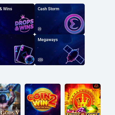
& Wins
Cash Storm
20
ы
Megaways
200