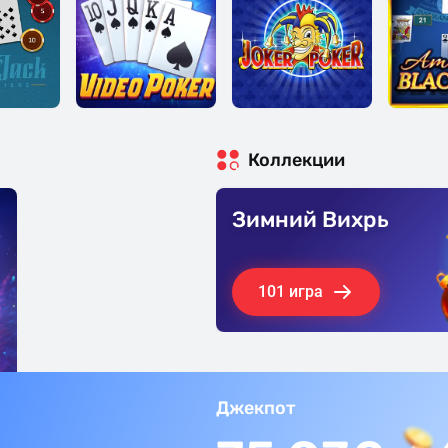
Коллекции
Зимний Вихрь
101 игра
Джекпот