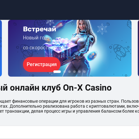
Встречай
Новый год
со скоростью света!
Регистрация
й онлайн клуб On-X Casino
ощает финансовые операции для игроков из разных стран. Пользов
ютах. Дополнительно реализована работа с криптовалютами, включ
ет транзакции, делая процесс игры и управления балансом более 