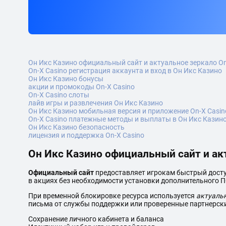
Лидеры
Он Икс Казино официальный сайт и актуальное зеркало On
On-X Casino регистрация аккаунта и вход в Он Икс Казино
Он Икс Казино бонусы
акции и промокоды On-X Casino
On-X Casino слоты
лайв игры и развлечения Он Икс Казино
Он Икс Казино мобильная версия и приложение On-X Casin
On-X Casino платежные методы и выплаты в Он Икс Казин
Он Икс Казино безопасность
лицензия и поддержка On-X Casino
Он Икс Казино официальный сайт и ак
Официальный сайт
предоставляет игрокам быстрый доступ
в акциях без необходимости установки дополнительного П
При временной блокировке ресурса используется
актуаль
письма от службы поддержки или проверенные партнерски
Сохранение личного кабинета и баланса