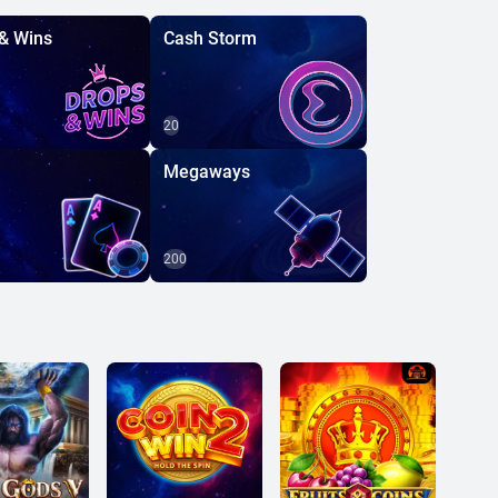
& Wins
Cash Storm
20
ы
Megaways
200