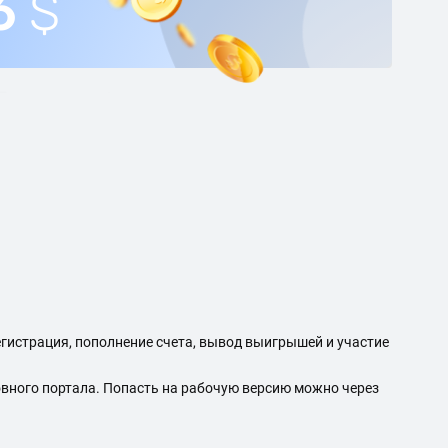
6
$
гистрация, пополнение счета, вывод выигрышей и участие
вного портала. Попасть на рабочую версию можно через