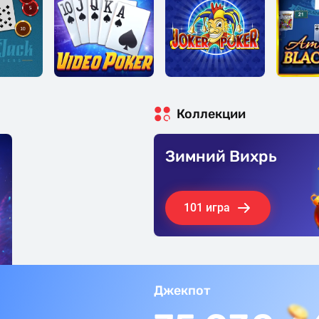
Коллекции
Зимний Вихрь
101 игра
Джекпот