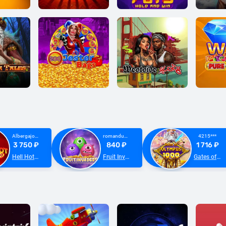
Albergajo***
romandubi***
4215***
3 750
₽
840
₽
1 716
₽
Hell Hot 100
Fruit Invaders
Gates of Olympus 1000