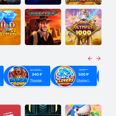
annafedos***
3858***
340
₽
500
₽
Thunder Crown
Charge the Clovers: Hit The Bonus