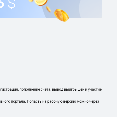
6
$
гистрация, пополнение счета, вывод выигрышей и участие
вного портала. Попасть на рабочую версию можно через