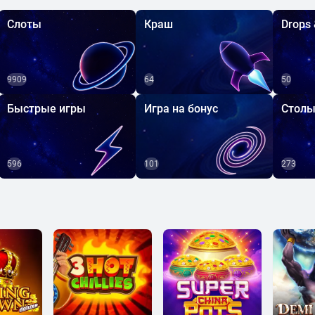
Слоты
Краш
Drops 
9909
64
50
Быстрые игры
Игра на бонус
Стол
596
101
273