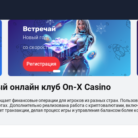
Встречай
Новый год
со скоростью света!
Регистрация
й онлайн клуб On-X Casino
ощает финансовые операции для игроков из разных стран. Пользов
ютах. Дополнительно реализована работа с криптовалютами, включ
ет транзакции, делая процесс игры и управления балансом более 