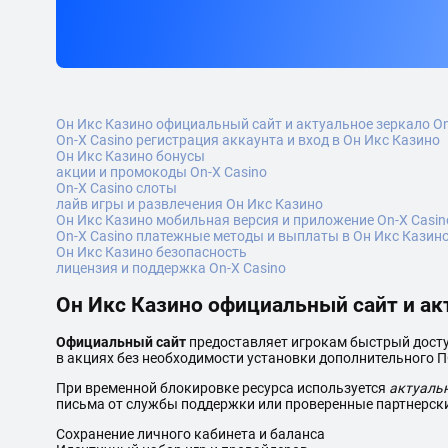
Лидеры
Он Икс Казино официальный сайт и актуальное зеркало On
On-X Casino регистрация аккаунта и вход в Он Икс Казино
Он Икс Казино бонусы
акции и промокоды On-X Casino
On-X Casino слоты
лайв игры и развлечения Он Икс Казино
Он Икс Казино мобильная версия и приложение On-X Casin
On-X Casino платежные методы и выплаты в Он Икс Казин
Он Икс Казино безопасность
лицензия и поддержка On-X Casino
Он Икс Казино официальный сайт и ак
Официальный сайт
предоставляет игрокам быстрый доступ
в акциях без необходимости установки дополнительного П
При временной блокировке ресурса используется
актуаль
письма от службы поддержки или проверенные партнерски
Сохранение личного кабинета и баланса