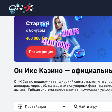
Стартуй
с бонусом
400 000 ₽ + 200 FS
!
Регистрация
Он Икс Казино — официальны
On-X Casino поддерживает широкий спектр валют, что упр
долларах, евро, рублях и других популярных фиатных вал
активы. Гибкая система валют снижает комиссии и ускоря
Провайдеры