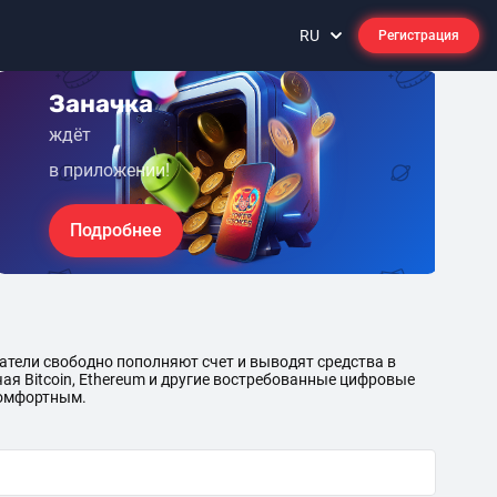
RU
Регистрация
Заначка
ждёт
в приложении!
Подробнее
атели свободно пополняют счет и выводят средства в
ая Bitcoin, Ethereum и другие востребованные цифровые
комфортным.