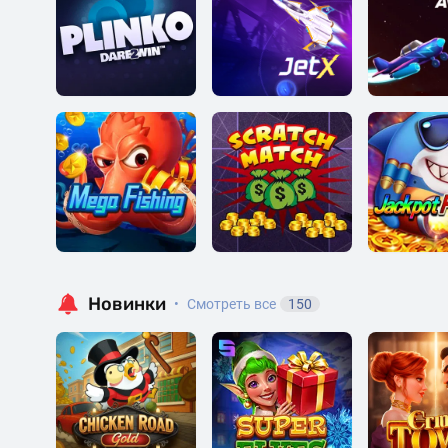
Новинки
•
Смотреть все
150