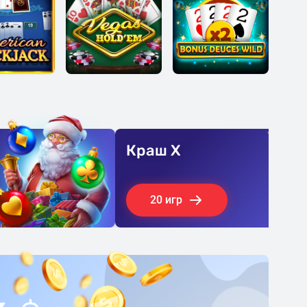
Краш Х
20 игр