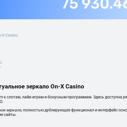
75 930.4
-X Casino
o
о
туальное зеркало On-X Casino
 к слотам, лайв-играм и бонусным программам. Здесь доступна ре
О.
ное зеркало
, полностью дублирующее функционал и интерфейс осно
е сайты.