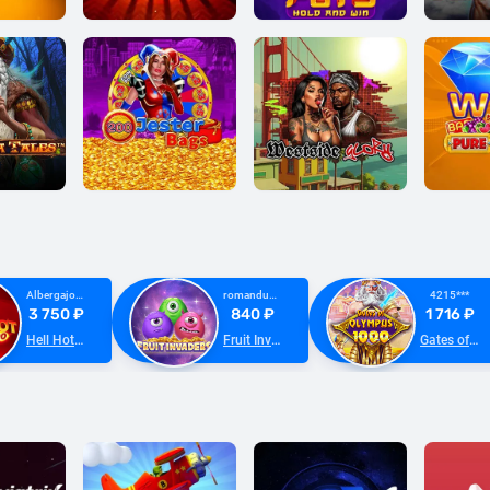
Albergajo***
romandubi***
4215***
3 750
₽
840
₽
1 716
₽
Hell Hot 100
Fruit Invaders
Gates of Olympus 1000