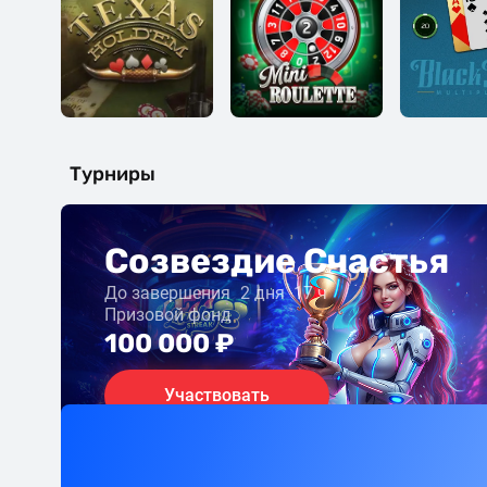
Турниры
Созвездие Счастья
До завершения
2 дня 17 ч
Призовой фонд
100 000
₽
Участвовать
Слоты