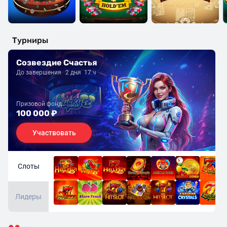
Турниры
Созвездие Счастья
До завершения
2 дня 17 ч
Призовой фонд
100 000
₽
Участвовать
Слоты
Лидеры