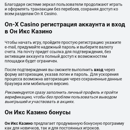
Благодаря системе зеркал пользователи продолжают играть
и оформлять транзакции без перебоев, сохраняя доступ ко
всем разделам On-X Casino.
On-X Casino регистрация аккаунта и вход
в Он Икс Казино
Чтобы начать игру, пройдите простую регистрацию: укажите
e‑mail, придумайте надежный пароль и выберите валюту
счета. На почту придет ссылка для подтверждения, без
активации аккаунта полный доступ к возможностям
площадки будет ограничен.
После подтверждения вы сможете выполнить
вход
через
форму авторизации, указав логин и пароль. Для ускорения
процесса возможна авторизация через сохраненные данные
браузера или мобильную версию.
Рекомендуется сразу заполнить личный профиль и пройти
верификацию, чтобы без проблем пользоваться выводом
выигрышей и участвовать в акциях.
Он Икс Казино бонусы
Он Икс Казино
предлагает продуманную бонусную программу
как для новичков, так и для постоянных игроков.