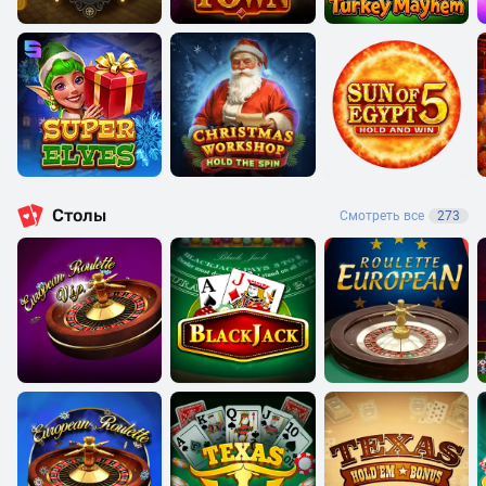
Столы
Смотреть все
273