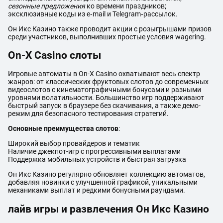
сезонные предложения
ко времени праздников;
эксклюзивные коды из e‑mail и Telegram‑рассылок.
Он Икс Казино также проводит акции с розыгрышами призов
среди участников, выполнивших простые условия wagering.
On-X Casino слоты
Игровые автоматы в On-X Casino охватывают весь спектр
жанров: от классических фруктовых слотов до современных
видеослотов с кинематографичными бонусами и разными
уровнями волатильности. Большинство игр поддерживают
быстрый запуск в браузере без скачивания, а также демо-
режим для безопасного тестирования стратегий.
Основные преимущества слотов
:
Широкий выбор провайдеров и тематик
Наличие джекпот-игр с прогрессивными выплатами
Поддержка мобильных устройств и быстрая загрузка
Он Икс Казино регулярно обновляет коллекцию автоматов,
добавляя новинки с улучшенной графикой, уникальными
механиками выплат и редкими бонусными раундами.
лайв игры и развлечения Он Икс Казино