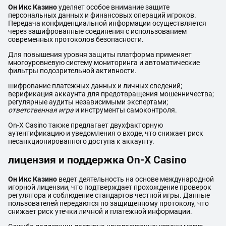
Он Икс Казино
уделяет особое внимание защите
персональных данных и финансовых операций игроков.
Передача конфиденциальной информации осуществляется
через зашифрованные соединения с использованием
современных протоколов безопасности.
Для повышения уровня защиты платформа применяет
многоуровневую систему мониторинга и автоматические
фильтры подозрительной активности.
шифрование платежных данных и личных сведений;
верификация аккаунта для предотвращения мошенничества;
регулярные аудиты независимыми экспертами;
ответственная игра
и инструменты самоконтроля.
On-X Casino также предлагает двухфакторную
аутентификацию и уведомления о входе, что снижает риск
несанкционированного доступа к аккаунту.
лицензия и поддержка On-X Casino
Он Икс Казино
ведет деятельность на основе международной
игорной лицензии, что подтверждает прохождение проверок
регулятора и соблюдение стандартов честной игры. Данные
пользователей передаются по защищенному протоколу, что
снижает риск утечки личной и платежной информации.