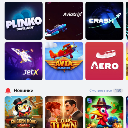
Новинки
Смотреть все
150