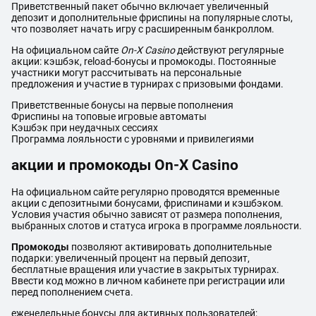
Приветственный пакет обычно включает увеличенный
депозит и дополнительные фриспины на популярные слоты,
что позволяет начать игру с расширенным банкроллом.
На официальном сайте
On-X Casino
действуют регулярные
акции: кэшбэк, reload-бонусы и промокоды. Постоянные
участники могут рассчитывать на персональные
предложения и участие в турнирах с призовыми фондами.
Приветственные бонусы на первые пополнения
Фриспины на топовые игровые автоматы
Кэшбэк при неудачных сессиях
Программа лояльности с уровнями и привилегиями
акции и промокоды On-X Casino
На официальном сайте регулярно проводятся временные
акции с депозитными бонусами, фриспинами и кэшбэком.
Условия участия обычно зависят от размера пополнения,
выбранных слотов и статуса игрока в программе лояльности.
Промокоды
позволяют активировать дополнительные
подарки: увеличенный процент на первый депозит,
бесплатные вращения или участие в закрытых турнирах.
Ввести код можно в личном кабинете при регистрации или
перед пополнением счета.
еженедельные бонусы для активных пользователей;