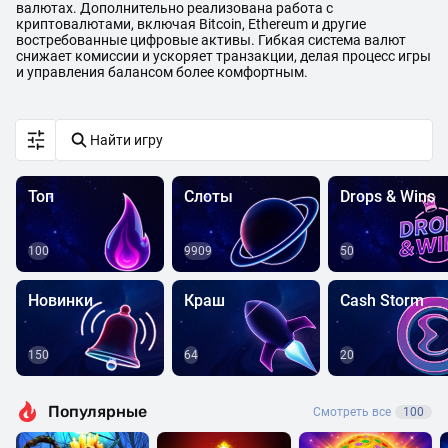
валютах. Дополнительно реализована работа с
криптовалютами, включая Bitcoin, Ethereum и другие
востребованные цифровые активы. Гибкая система валют
снижает комиссии и ускоряет транзакции, делая процесс игры
и управления балансом более комфортным.
Топ
Слоты
Drops & Wins
100
9909
50
Новинки
Краш
Cash Storm
150
64
20
Популярные
Смотреть все
100