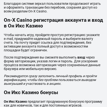
Благодаря системе зеркал пользователи продолжают играть
и оформлять транзакции без перебоев, сохраняя доступ ко
всем разделам On-X Casino.
On-X Casino регистрация аккаунта и вход
в Он Икс Казино
Чтобы начать игру, пройдите простую регистрацию: укажите
e‑mail, придумайте надежный пароль и выберите валюту
счета. На почту придет ссылка для подтверждения, без
активации аккаунта полный доступ к возможностям
площадки будет ограничен.
После подтверждения вы сможете выполнить
вход
через
форму авторизации, указав логин и пароль. Для ускорения
процесса возможна авторизация через сохраненные данные
браузера или мобильную версию.
Рекомендуется сразу заполнить личный профиль и пройти
верификацию, чтобы без проблем пользоваться выводом
выигрышей и участвовать в акциях.
Он Икс Казино бонусы
Он Икс Казино
предлагает продуманную бонусную программу
как для новичков, так и для постоянных игроков.