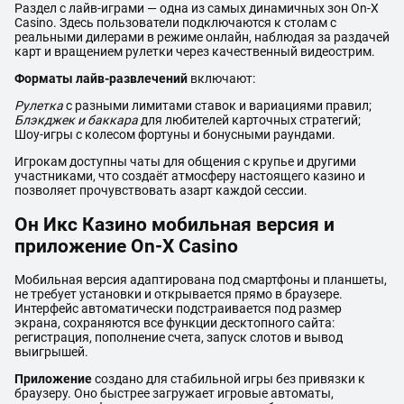
Раздел с лайв-играми — одна из самых динамичных зон On-X
Casino. Здесь пользователи подключаются к столам с
реальными дилерами в режиме онлайн, наблюдая за раздачей
карт и вращением рулетки через качественный видеострим.
Форматы лайв-развлечений
включают:
Рулетка
с разными лимитами ставок и вариациями правил;
Блэкджек и баккара
для любителей карточных стратегий;
Шоу-игры с колесом фортуны и бонусными раундами.
Игрокам доступны чаты для общения с крупье и другими
участниками, что создаёт атмосферу настоящего казино и
позволяет прочувствовать азарт каждой сессии.
Он Икс Казино мобильная версия и
приложение On-X Casino
Мобильная версия адаптирована под смартфоны и планшеты,
не требует установки и открывается прямо в браузере.
Интерфейс автоматически подстраивается под размер
экрана, сохраняются все функции десктопного сайта:
регистрация, пополнение счета, запуск слотов и вывод
выигрышей.
Приложение
создано для стабильной игры без привязки к
браузеру. Оно быстрее загружает игровые автоматы,