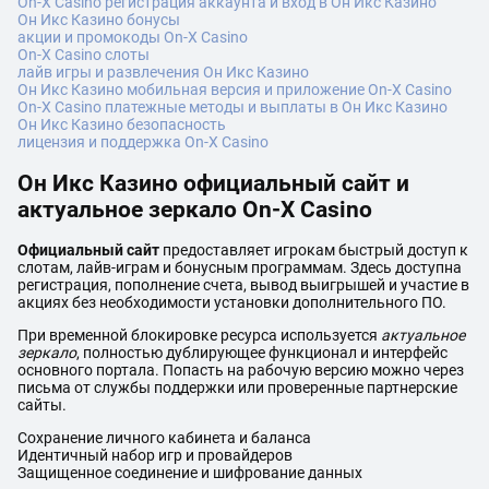
On-X Casino регистрация аккаунта и вход в Он Икс Казино
Он Икс Казино бонусы
акции и промокоды On-X Casino
On-X Casino слоты
лайв игры и развлечения Он Икс Казино
Он Икс Казино мобильная версия и приложение On-X Casino
On-X Casino платежные методы и выплаты в Он Икс Казино
Он Икс Казино безопасность
лицензия и поддержка On-X Casino
Он Икс Казино официальный сайт и
актуальное зеркало On-X Casino
Официальный сайт
предоставляет игрокам быстрый доступ к
слотам, лайв-играм и бонусным программам. Здесь доступна
регистрация, пополнение счета, вывод выигрышей и участие в
акциях без необходимости установки дополнительного ПО.
При временной блокировке ресурса используется
актуальное
зеркало
, полностью дублирующее функционал и интерфейс
основного портала. Попасть на рабочую версию можно через
письма от службы поддержки или проверенные партнерские
сайты.
Сохранение личного кабинета и баланса
Идентичный набор игр и провайдеров
Защищенное соединение и шифрование данных