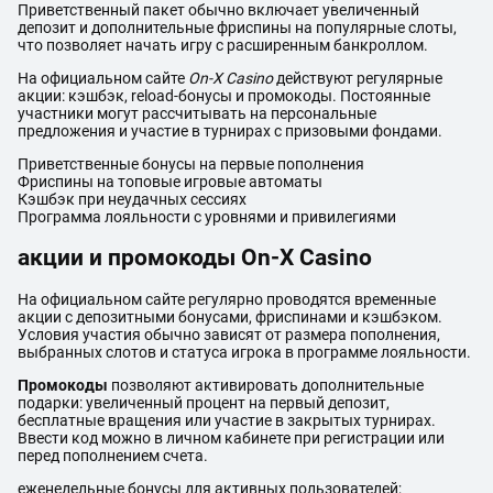
Приветственный пакет обычно включает увеличенный
депозит и дополнительные фриспины на популярные слоты,
что позволяет начать игру с расширенным банкроллом.
На официальном сайте
On-X Casino
действуют регулярные
акции: кэшбэк, reload-бонусы и промокоды. Постоянные
участники могут рассчитывать на персональные
предложения и участие в турнирах с призовыми фондами.
Приветственные бонусы на первые пополнения
Фриспины на топовые игровые автоматы
Кэшбэк при неудачных сессиях
Программа лояльности с уровнями и привилегиями
акции и промокоды On-X Casino
На официальном сайте регулярно проводятся временные
акции с депозитными бонусами, фриспинами и кэшбэком.
Условия участия обычно зависят от размера пополнения,
выбранных слотов и статуса игрока в программе лояльности.
Промокоды
позволяют активировать дополнительные
подарки: увеличенный процент на первый депозит,
бесплатные вращения или участие в закрытых турнирах.
Ввести код можно в личном кабинете при регистрации или
перед пополнением счета.
еженедельные бонусы для активных пользователей;