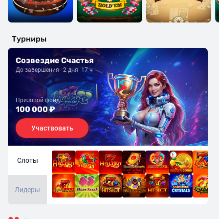
Турниры
Созвездие Счастья
До завершения
2 дня 17 ч
Призовой фонд
100 000
₽
Участвовать
Слоты
Лидеры