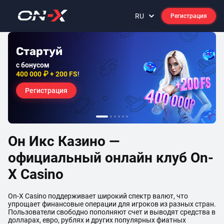
RU
Регистрация
Стартуй
с бонусом
400 000 ₽ + 200 FS
!
Регистрация
Он Икс Казино —
официальный онлайн клуб On-
X Casino
On-X Casino поддерживает широкий спектр валют, что
упрощает финансовые операции для игроков из разных стран.
Пользователи свободно пополняют счет и выводят средства в
долларах, евро, рублях и других популярных фиатных