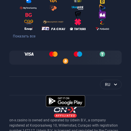
Борьба с отмыванием денег
Показать все
RU
on-x.casino is owned and operated by Udwin B.V., a company
registered at Korporaalweg 10, Willemstad, Curaçao with registration
number 147117. Udwin B.V. is licensed and regulated by the Curaçao