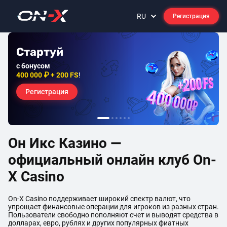
RU
Регистрация
Стартуй
с бонусом
400 000 ₽ + 200 FS
!
Регистрация
Он Икс Казино —
официальный онлайн клуб On-
X Casino
On-X Casino поддерживает широкий спектр валют, что
упрощает финансовые операции для игроков из разных стран.
Пользователи свободно пополняют счет и выводят средства в
долларах, евро, рублях и других популярных фиатных