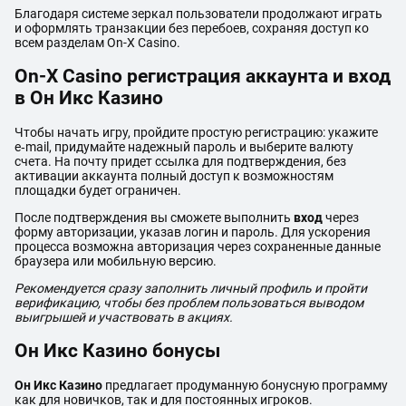
Благодаря системе зеркал пользователи продолжают играть
и оформлять транзакции без перебоев, сохраняя доступ ко
всем разделам On-X Casino.
On-X Casino регистрация аккаунта и вход
в Он Икс Казино
Чтобы начать игру, пройдите простую регистрацию: укажите
e‑mail, придумайте надежный пароль и выберите валюту
счета. На почту придет ссылка для подтверждения, без
активации аккаунта полный доступ к возможностям
площадки будет ограничен.
После подтверждения вы сможете выполнить
вход
через
форму авторизации, указав логин и пароль. Для ускорения
процесса возможна авторизация через сохраненные данные
браузера или мобильную версию.
Рекомендуется сразу заполнить личный профиль и пройти
верификацию, чтобы без проблем пользоваться выводом
выигрышей и участвовать в акциях.
Он Икс Казино бонусы
Он Икс Казино
предлагает продуманную бонусную программу
как для новичков, так и для постоянных игроков.