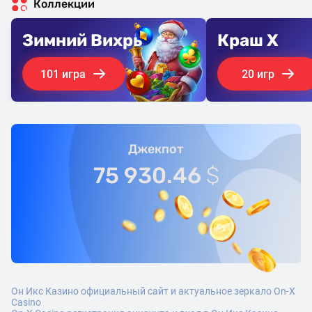
Коллекции
Зимний Вихрь
Краш Х
101 игра
20 игр
Джекпот
75 930.46
$
Он Икс Казино официальный сайт и актуальное зеркало On-X
Casino