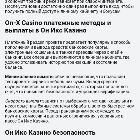
экономит трафик и реже зависает при слабом интернете.
После установки достаточно один раз выполнить вход, чтобы
получить полный доступ к личному кабинету и бонусам.
On-X Casino платежные методы и
выплаты в Он Икс Казино
Платёжный раздел проекта предлагает популярные способы
пополнения и вывода средств: банковские карты,
электронные кошельки, а также переводы через онлайн-
банкинг. Все операции выполняются в личном кабинете, где
удобно отслеживать историю транзакций и состояние
баланса.
Минимальные лимиты
обычно невысокие, что позволяет
тестировать сервис с небольших сумм. Вывод средств
осуществляется на те же реквизиты, с которых пополнялся
счёт, что повышает безопасность и упрощает верификацию.
Скорость выплат
зависит от выбранного метода: кошельки и
некоторые платёжные системы обрабатываются быстрее, чем
банковские карты. Перед транзакциями рекомендуется
изучить комиссии и валютные ограничения, указанные в
кассе Он Икс Казино.
Он Икс Казино безопасность