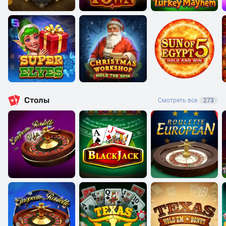
Столы
Смотреть все
273