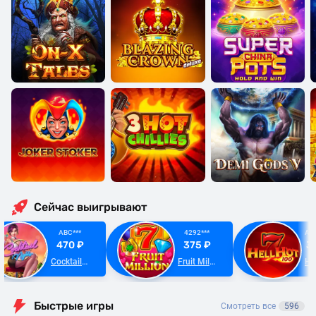
Сейчас выигрывают
ABC***
4292***
470
₽
375
₽
3
Cocktail Nights
Fruit Million
Быстрые игры
Cмотреть все
596