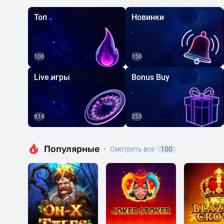
Топ
Новинки
100
150
Live игры
Bonus Buy
814
255
Популярные
•
Смотреть все
100