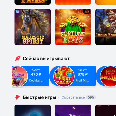
Сейчас выигрывают
ABC***
4292***
470
₽
375
₽
Cocktail Nights
Fruit Million
Быстрые игры
•
Cмотреть все
596