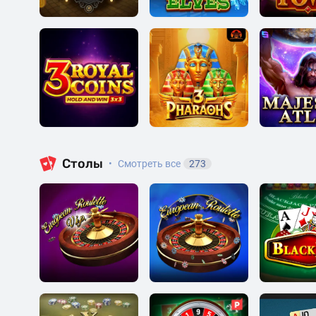
Столы
•
Смотреть все
273