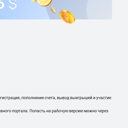
6
$
гистрация, пополнение счета, вывод выигрышей и участие
вного портала. Попасть на рабочую версию можно через