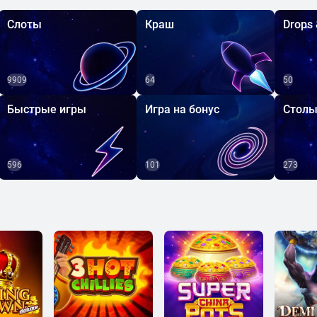
Слоты
Краш
Drops 
9909
64
50
Быстрые игры
Игра на бонус
Стол
596
101
273