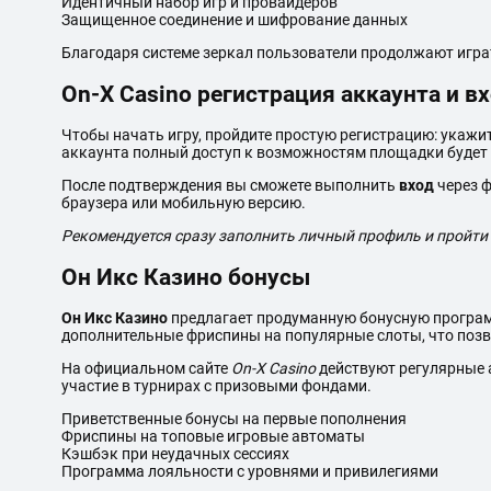
Идентичный набор игр и провайдеров
Защищенное соединение и шифрование данных
Благодаря системе зеркал пользователи продолжают играт
On-X Casino регистрация аккаунта и в
Чтобы начать игру, пройдите простую регистрацию: укажит
аккаунта полный доступ к возможностям площадки будет 
После подтверждения вы сможете выполнить
вход
через ф
браузера или мобильную версию.
Рекомендуется сразу заполнить личный профиль и пройти
Он Икс Казино бонусы
Он Икс Казино
предлагает продуманную бонусную программ
дополнительные фриспины на популярные слоты, что позв
На официальном сайте
On-X Casino
действуют регулярные 
участие в турнирах с призовыми фондами.
Приветственные бонусы на первые пополнения
Фриспины на топовые игровые автоматы
Кэшбэк при неудачных сессиях
Программа лояльности с уровнями и привилегиями