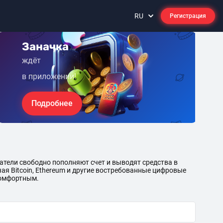
RU
Регистрация
Заначка
ждёт
в приложении!
Подробнее
атели свободно пополняют счет и выводят средства в
ая Bitcoin, Ethereum и другие востребованные цифровые
комфортным.