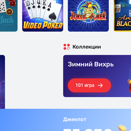
Коллекции
Зимний Вихрь
101 игра
Джекпот