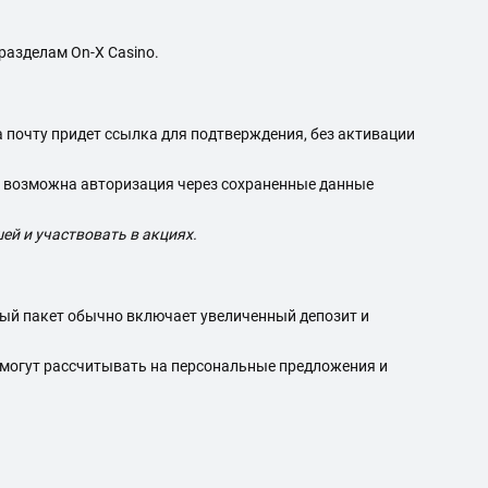
разделам On-X Casino.
а почту придет ссылка для подтверждения, без активации
са возможна авторизация через сохраненные данные
й и участвовать в акциях.
ный пакет обычно включает увеличенный депозит и
 могут рассчитывать на персональные предложения и