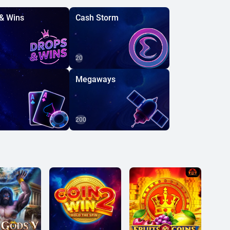
& Wins
Cash Storm
20
ы
Megaways
200