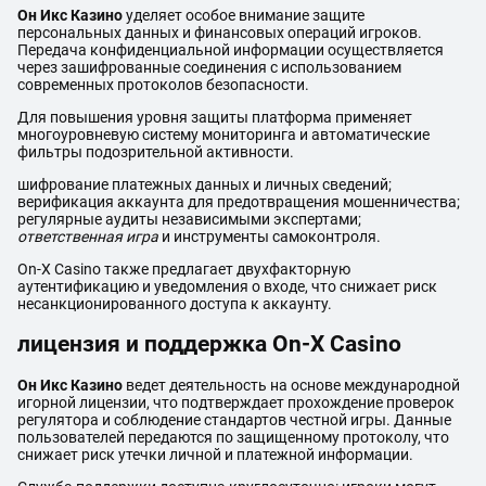
Он Икс Казино
уделяет особое внимание защите
персональных данных и финансовых операций игроков.
Передача конфиденциальной информации осуществляется
через зашифрованные соединения с использованием
современных протоколов безопасности.
Для повышения уровня защиты платформа применяет
многоуровневую систему мониторинга и автоматические
фильтры подозрительной активности.
шифрование платежных данных и личных сведений;
верификация аккаунта для предотвращения мошенничества;
регулярные аудиты независимыми экспертами;
ответственная игра
и инструменты самоконтроля.
On-X Casino также предлагает двухфакторную
аутентификацию и уведомления о входе, что снижает риск
несанкционированного доступа к аккаунту.
лицензия и поддержка On-X Casino
Он Икс Казино
ведет деятельность на основе международной
игорной лицензии, что подтверждает прохождение проверок
регулятора и соблюдение стандартов честной игры. Данные
пользователей передаются по защищенному протоколу, что
снижает риск утечки личной и платежной информации.