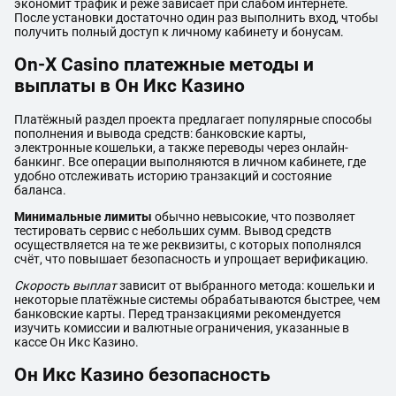
экономит трафик и реже зависает при слабом интернете.
После установки достаточно один раз выполнить вход, чтобы
получить полный доступ к личному кабинету и бонусам.
On-X Casino платежные методы и
выплаты в Он Икс Казино
Платёжный раздел проекта предлагает популярные способы
пополнения и вывода средств: банковские карты,
электронные кошельки, а также переводы через онлайн-
банкинг. Все операции выполняются в личном кабинете, где
удобно отслеживать историю транзакций и состояние
баланса.
Минимальные лимиты
обычно невысокие, что позволяет
тестировать сервис с небольших сумм. Вывод средств
осуществляется на те же реквизиты, с которых пополнялся
счёт, что повышает безопасность и упрощает верификацию.
Скорость выплат
зависит от выбранного метода: кошельки и
некоторые платёжные системы обрабатываются быстрее, чем
банковские карты. Перед транзакциями рекомендуется
изучить комиссии и валютные ограничения, указанные в
кассе Он Икс Казино.
Он Икс Казино безопасность