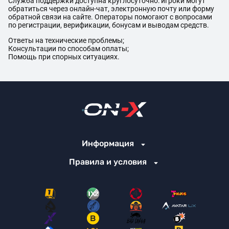
Служба поддержки доступна круглосуточно: игроки могут
обратиться через онлайн-чат, электронную почту или форму
обратной связи на сайте. Операторы помогают с вопросами
по регистрации, верификации, бонусам и выводам средств.
Ответы на технические проблемы;
Консультации по способам оплаты;
Помощь при спорных ситуациях.
Информация
Правила и условия
О нас
Программа лояльности
Джекпот
Правила и условия
Партнерам
Новости
Кешбэк
Политика конфиденциальности
Мобильное приложение
FAQ
Политика возврата
Ответственная игра