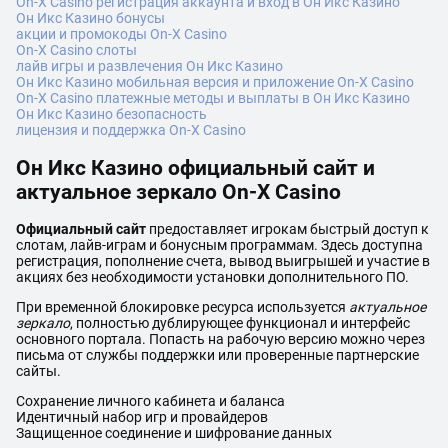
On-X Casino регистрация аккаунта и вход в Он Икс Казино
Он Икс Казино бонусы
акции и промокоды On-X Casino
On-X Casino слоты
лайв игры и развлечения Он Икс Казино
Он Икс Казино мобильная версия и приложение On-X Casino
On-X Casino платежные методы и выплаты в Он Икс Казино
Он Икс Казино безопасность
лицензия и поддержка On-X Casino
Он Икс Казино официальный сайт и
актуальное зеркало On-X Casino
Официальный сайт
предоставляет игрокам быстрый доступ к
слотам, лайв-играм и бонусным программам. Здесь доступна
регистрация, пополнение счета, вывод выигрышей и участие в
акциях без необходимости установки дополнительного ПО.
При временной блокировке ресурса используется
актуальное
зеркало
, полностью дублирующее функционал и интерфейс
основного портала. Попасть на рабочую версию можно через
письма от службы поддержки или проверенные партнерские
сайты.
Сохранение личного кабинета и баланса
Идентичный набор игр и провайдеров
Защищенное соединение и шифрование данных