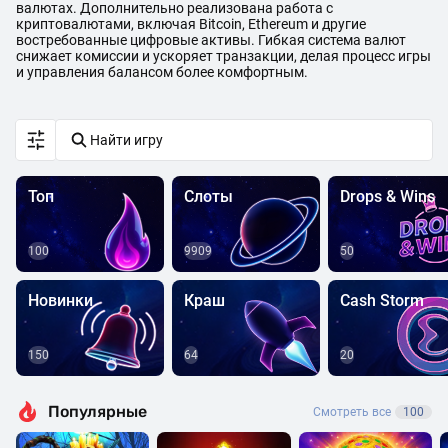
валютах. Дополнительно реализована работа с
криптовалютами, включая Bitcoin, Ethereum и другие
востребованные цифровые активы. Гибкая система валют
снижает комиссии и ускоряет транзакции, делая процесс игры
и управления балансом более комфортным.
Топ
Слоты
Drops & Wins
100
9909
50
Новинки
Краш
Cash Storm
150
64
20
Популярные
Смотреть все
100