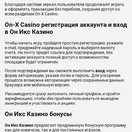
Благодаря системе зеркал пользователи продолжают играть
и оформлять транзакции без перебоев, сохраняя доступ ко
всем разделам On-X Casino.
On-X Casino регистрация аккаунта и вход
в Он Икс Казино
Чтобы начать игру, пройдите простую регистрацию: укажите
e‑mail, придумайте надежный пароль и выберите валюту
счета. На почту придет ссылка для подтверждения, без
активации аккаунта полный доступ к возможностям
площадки будет ограничен.
После подтверждения вы сможете выполнить
вход
через
форму авторизации, указав логин и пароль. Для ускорения
процесса возможна авторизация через сохраненные данные
браузера или мобильную версию.
Рекомендуется сразу заполнить личный профиль и пройти
верификацию, чтобы без проблем пользоваться выводом
выигрышей и участвовать в акциях.
Он Икс Казино бонусы
Он Икс Казино
предлагает продуманную бонусную программу
как для новичков, так и для постоянных игроков.