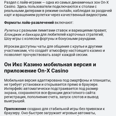
Раздел с лайв-играми — одна из самых динамичных зон On-X
Casino. Здесь пользователи подключаются к столам с
реальными дилерами в режиме онлайн, наблюдая за раздачей
карт и вращением рулетки через качественный видеострим.
Форматы лайв-развлечений
включают:
Рулетка
с разными лимитами ставок и вариациями правил;
Блэкджек и баккара
для любителей карточных стратегий;
Шоу-игры с колесом фортуны и бонусными раундами.
Игрокам доступны чаты для общения с крупье и другими
участниками, что создаёт атмосферу настоящего казино и
позволяет прочувствовать азарт каждой сессии.
Он Икс Казино мобильная версия и
приложение On-X Casino
Мобильная версия адаптирована под смартфоны и планшеты,
не требует установки и открывается прямо в браузере.
Интерфейс автоматически подстраивается под размер
экрана, сохраняются все функции десктопного сайта:
регистрация, пополнение счета, запуск слотов и вывод
выигрышей.
Приложение
создано для стабильной игры без привязки к
браузеру. Оно быстрее загружает игровые автоматы,