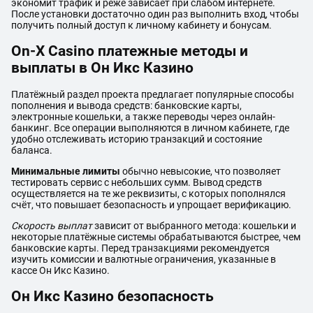
экономит трафик и реже зависает при слабом интернете.
После установки достаточно один раз выполнить вход, чтобы
получить полный доступ к личному кабинету и бонусам.
On-X Casino платежные методы и
выплаты в Он Икс Казино
Платёжный раздел проекта предлагает популярные способы
пополнения и вывода средств: банковские карты,
электронные кошельки, а также переводы через онлайн-
банкинг. Все операции выполняются в личном кабинете, где
удобно отслеживать историю транзакций и состояние
баланса.
Минимальные лимиты
обычно невысокие, что позволяет
тестировать сервис с небольших сумм. Вывод средств
осуществляется на те же реквизиты, с которых пополнялся
счёт, что повышает безопасность и упрощает верификацию.
Скорость выплат
зависит от выбранного метода: кошельки и
некоторые платёжные системы обрабатываются быстрее, чем
банковские карты. Перед транзакциями рекомендуется
изучить комиссии и валютные ограничения, указанные в
кассе Он Икс Казино.
Он Икс Казино безопасность