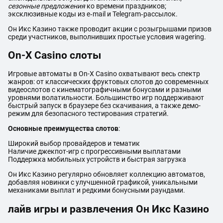
сезонные предложения
ко времени праздников;
эксклюзивные коды из e‑mail и Telegram‑рассылок.
Он Икс Казино также проводит акции с розыгрышами призов
среди участников, выполнивших простые условия wagering.
On-X Casino слоты
Игровые автоматы в On-X Casino охватывают весь спектр
жанров: от классических фруктовых слотов до современных
видеослотов с кинематографичными бонусами и разными
уровнями волатильности. Большинство игр поддерживают
быстрый запуск в браузере без скачивания, а также демо-
режим для безопасного тестирования стратегий.
Основные преимущества слотов
:
Широкий выбор провайдеров и тематик
Наличие джекпот-игр с прогрессивными выплатами
Поддержка мобильных устройств и быстрая загрузка
Он Икс Казино регулярно обновляет коллекцию автоматов,
добавляя новинки с улучшенной графикой, уникальными
механиками выплат и редкими бонусными раундами.
лайв игры и развлечения Он Икс Казино