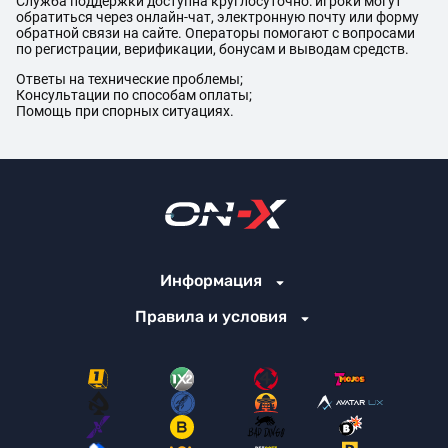
Служба поддержки доступна круглосуточно: игроки могут
обратиться через онлайн-чат, электронную почту или форму
обратной связи на сайте. Операторы помогают с вопросами
по регистрации, верификации, бонусам и выводам средств.
Ответы на технические проблемы;
Консультации по способам оплаты;
Помощь при спорных ситуациях.
Информация
Правила и условия
О нас
Программа лояльности
Джекпот
Правила и условия
Партнерам
Новости
Кешбэк
Политика конфиденциальности
Мобильное приложение
FAQ
Политика возврата
Ответственная игра