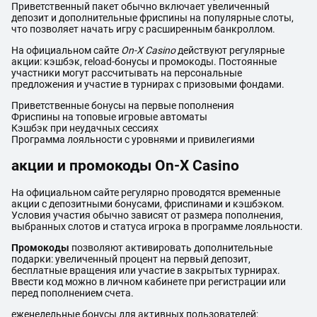
Приветственный пакет обычно включает увеличенный
депозит и дополнительные фриспины на популярные слоты,
что позволяет начать игру с расширенным банкроллом.
На официальном сайте
On-X Casino
действуют регулярные
акции: кэшбэк, reload-бонусы и промокоды. Постоянные
участники могут рассчитывать на персональные
предложения и участие в турнирах с призовыми фондами.
Приветственные бонусы на первые пополнения
Фриспины на топовые игровые автоматы
Кэшбэк при неудачных сессиях
Программа лояльности с уровнями и привилегиями
акции и промокоды On-X Casino
На официальном сайте регулярно проводятся временные
акции с депозитными бонусами, фриспинами и кэшбэком.
Условия участия обычно зависят от размера пополнения,
выбранных слотов и статуса игрока в программе лояльности.
Промокоды
позволяют активировать дополнительные
подарки: увеличенный процент на первый депозит,
бесплатные вращения или участие в закрытых турнирах.
Ввести код можно в личном кабинете при регистрации или
перед пополнением счета.
еженедельные бонусы для активных пользователей;