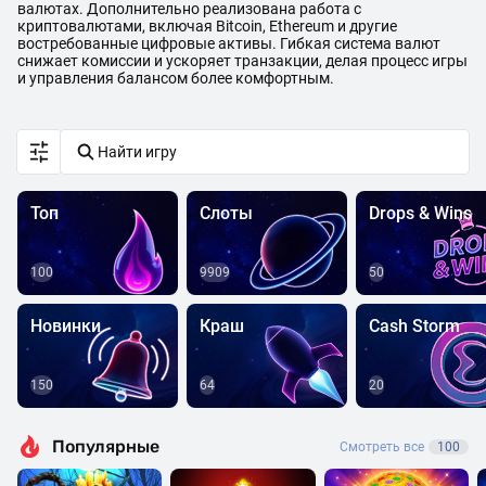
валютах. Дополнительно реализована работа с
криптовалютами, включая Bitcoin, Ethereum и другие
востребованные цифровые активы. Гибкая система валют
снижает комиссии и ускоряет транзакции, делая процесс игры
и управления балансом более комфортным.
Топ
Слоты
Drops & Wins
100
9909
50
Новинки
Краш
Cash Storm
150
64
20
Популярные
Смотреть все
100