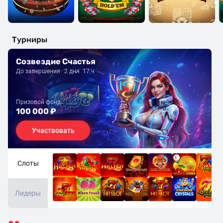
Турниры
Созвездие Счастья
До завершения
2 дня 17 ч
Призовой фонд
100 000
₽
Участвовать
Слоты
Лидеры