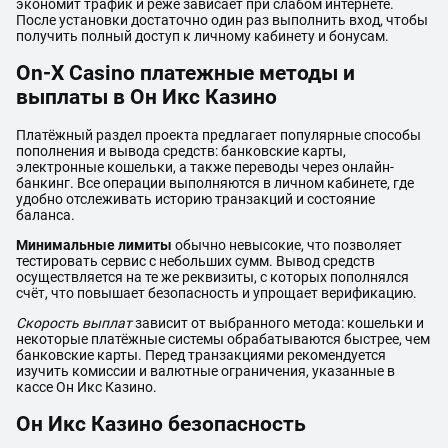
экономит трафик и реже зависает при слабом интернете.
После установки достаточно один раз выполнить вход, чтобы
получить полный доступ к личному кабинету и бонусам.
On-X Casino платежные методы и
выплаты в Он Икс Казино
Платёжный раздел проекта предлагает популярные способы
пополнения и вывода средств: банковские карты,
электронные кошельки, а также переводы через онлайн-
банкинг. Все операции выполняются в личном кабинете, где
удобно отслеживать историю транзакций и состояние
баланса.
Минимальные лимиты
обычно невысокие, что позволяет
тестировать сервис с небольших сумм. Вывод средств
осуществляется на те же реквизиты, с которых пополнялся
счёт, что повышает безопасность и упрощает верификацию.
Скорость выплат
зависит от выбранного метода: кошельки и
некоторые платёжные системы обрабатываются быстрее, чем
банковские карты. Перед транзакциями рекомендуется
изучить комиссии и валютные ограничения, указанные в
кассе Он Икс Казино.
Он Икс Казино безопасность