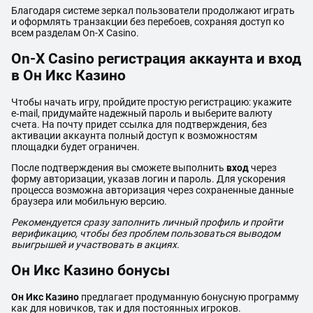
Благодаря системе зеркал пользователи продолжают играть
и оформлять транзакции без перебоев, сохраняя доступ ко
всем разделам On-X Casino.
On-X Casino регистрация аккаунта и вход
в Он Икс Казино
Чтобы начать игру, пройдите простую регистрацию: укажите
e‑mail, придумайте надежный пароль и выберите валюту
счета. На почту придет ссылка для подтверждения, без
активации аккаунта полный доступ к возможностям
площадки будет ограничен.
После подтверждения вы сможете выполнить
вход
через
форму авторизации, указав логин и пароль. Для ускорения
процесса возможна авторизация через сохраненные данные
браузера или мобильную версию.
Рекомендуется сразу заполнить личный профиль и пройти
верификацию, чтобы без проблем пользоваться выводом
выигрышей и участвовать в акциях.
Он Икс Казино бонусы
Он Икс Казино
предлагает продуманную бонусную программу
как для новичков, так и для постоянных игроков.