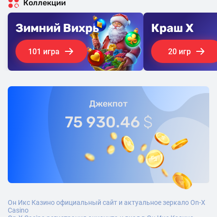
Коллекции
Зимний Вихрь
Краш Х
101 игра
20 игр
Джекпот
75 930.46
$
Он Икс Казино официальный сайт и актуальное зеркало On-X
Casino