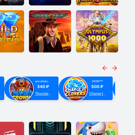
annafedos***
3858***
340
₽
500
₽
Thunder Crown
Charge the Clovers: Hit The Bonus