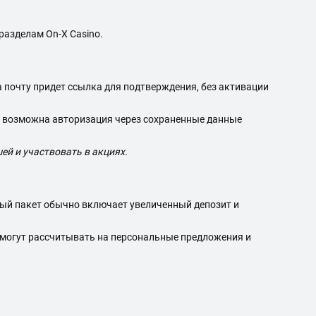
разделам On-X Casino.
а почту придет ссылка для подтверждения, без активации
са возможна авторизация через сохраненные данные
й и участвовать в акциях.
ный пакет обычно включает увеличенный депозит и
 могут рассчитывать на персональные предложения и