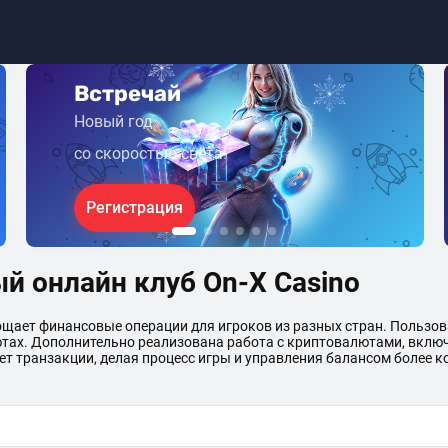
Встречай
Новый год
со скоростью света!
Регистрация
й онлайн клуб On-X Casino
ощает финансовые операции для игроков из разных стран. Пользов
ютах. Дополнительно реализована работа с криптовалютами, включ
ет транзакции, делая процесс игры и управления балансом более 