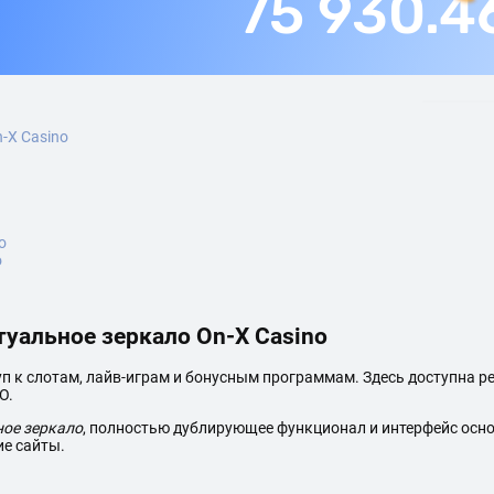
75 930.4
-X Casino
o
о
туальное зеркало On-X Casino
 к слотам, лайв-играм и бонусным программам. Здесь доступна ре
О.
ное зеркало
, полностью дублирующее функционал и интерфейс осно
е сайты.