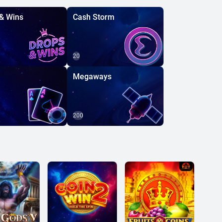
& Wins
Cash Storm
20
ы
Megaways
200