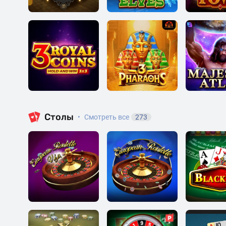
Столы
•
Смотреть все
273