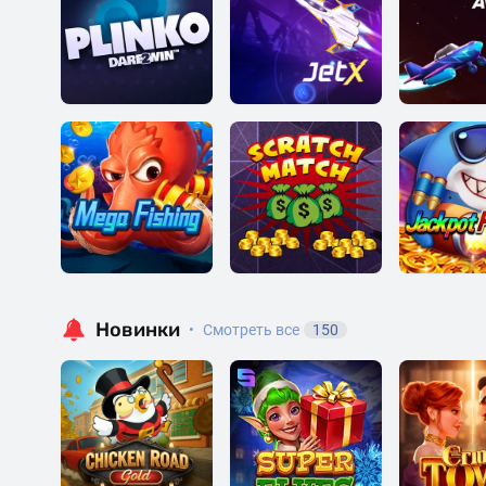
Новинки
•
Смотреть все
150