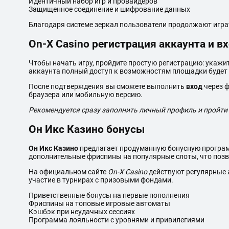
Идентичный набор игр и провайдеров
Защищенное соединение и шифрование данных
Благодаря системе зеркал пользователи продолжают играт
On-X Casino регистрация аккаунта и в
Чтобы начать игру, пройдите простую регистрацию: укажит
аккаунта полный доступ к возможностям площадки будет 
После подтверждения вы сможете выполнить
вход
через ф
браузера или мобильную версию.
Рекомендуется сразу заполнить личный профиль и пройти
Он Икс Казино бонусы
Он Икс Казино
предлагает продуманную бонусную программ
дополнительные фриспины на популярные слоты, что позв
На официальном сайте
On-X Casino
действуют регулярные 
участие в турнирах с призовыми фондами.
Приветственные бонусы на первые пополнения
Фриспины на топовые игровые автоматы
Кэшбэк при неудачных сессиях
Программа лояльности с уровнями и привилегиями