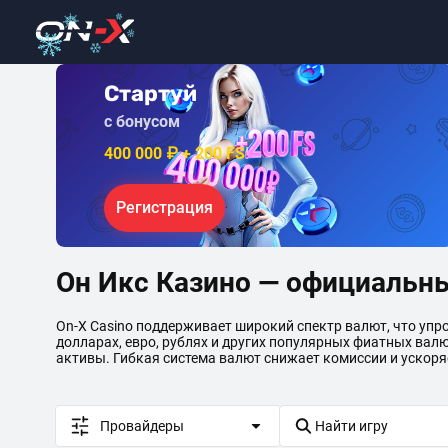
Стартуй
с бонусом
400 000 ₽ + 200 FS
!
Регистрация
Он Икс Казино — официальны
On-X Casino поддерживает широкий спектр валют, что упр
долларах, евро, рублях и других популярных фиатных вал
активы. Гибкая система валют снижает комиссии и ускоря
Провайдеры