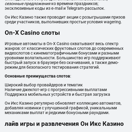
сезонные предложения
ко времени праздников;
эксклюзивные коды из e‑mail и Telegram‑рассылок.
Он Икс Казино также проводит акции с розыгрышами призов
среди участников, выполнивших простые условия wagering.
On-X Casino слоты
Игровые автоматы в On-X Casino охватывают весь спектр
жанров: от классических фруктовых слотов до современных
видеослотов с кинематографичными бонусами и разными
уровнями волатильности. Большинство игр поддерживают
быстрый запуск в браузере без скачивания, а также демо-
режим для безопасного тестирования стратегий.
Основные преимущества слотов
:
Широкий выбор провайдеров и тематик
Наличие джекпот-игр с прогрессивными выплатами
Поддержка мобильных устройств и быстрая загрузка
Он Икс Казино регулярно обновляет коллекцию автоматов,
добавляя новинки с улучшенной графикой, уникальными
механиками выплат и редкими бонусными раундами.
лайв игры и развлечения Он Икс Казино