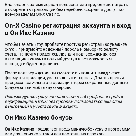
Благодаря системе зеркал пользователи продолжают играть
и оформлять транзакции без перебоев, сохраняя доступ ко
всем разделам On-X Casino.
On-X Casino регистрация аккаунта и вход
в Он Икс Казино
Чтобы начать игру, пройдите простую регистрацию: укажите
e‑mail, придумайте надежный пароль и выберите валюту
счета. На почту придет ссылка для подтверждения, без
активации аккаунта полный доступ к возможностям
площадки будет ограничен.
После подтверждения вы сможете выполнить
вход
через
форму авторизации, указав логин и пароль. Для ускорения
процесса возможна авторизация через сохраненные данные
браузера или мобильную версию.
Рекомендуется сразу заполнить личный профиль и пройти
верификацию, чтобы без проблем пользоваться выводом
выигрышей и участвовать в акциях.
Он Икс Казино бонусы
Он Икс Казино
предлагает продуманную бонусную программу
как для новичков, так и для постоянных игроков.