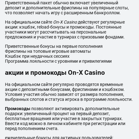
Приветственный пакет обычно включает увеличенный
депозит и дополнительные фриспины на популярные слоты,
что позволяет начать игру с расширенным банкроллом.
На официальном сайте
On-X Casino
действуют регулярные
акции: кэшбэк, reload-бонусы и промокоды. Постоянные
участники могут рассчитывать на персональные
предложения и участие в турнирах с призовыми фондами.
Приветственные бонусы на первые пополнения
Фриспины на топовые игровые автоматы
Кэшбэк при неудачных сессиях
Программа лояльности с уровнями и привилегиями
акции и промокоды On-X Casino
На официальном сайте регулярно проводятся временные
акции с депозитными бонусами, фриспинами и кэшбэком.
Условия участия обычно зависят от размера пополнения,
выбранных слотов и статуса игрока в программе лояльности.
Промокоды
позволяют активировать дополнительные
подарки: увеличенный процент на первый депозит,
бесплатные вращения или участие в закрытых турнирах.
Ввести код можно в личном кабинете при регистрации или
перед пополнением счета.
еженедельные бонусы для активных пользователей;