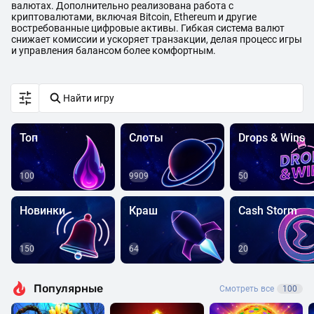
валютах. Дополнительно реализована работа с
криптовалютами, включая Bitcoin, Ethereum и другие
востребованные цифровые активы. Гибкая система валют
снижает комиссии и ускоряет транзакции, делая процесс игры
и управления балансом более комфортным.
Топ
Слоты
Drops & Wins
100
9909
50
Новинки
Краш
Cash Storm
150
64
20
Популярные
Смотреть все
100