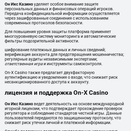
Он Икс Казино
уделяет особое внимание защите
персональных данных и финансовых операций игроков.
Передача конфиденциальной информации осуществляется
через зашифрованные соединения с использованием
современных протоколов безопасности.
Для повышения уровня защиты платформа применяет
многоуровневую систему мониторинга и автоматические
фильтры подозрительной активности.
шифрование платежных данных и личных сведений;
верификация аккаунта для предотвращения мошенничества;
регулярные аудиты независимыми экспертами;
ответственная игра
и инструменты самоконтроля.
On-X Casino также предлагает двухфакторную
аутентификацию и уведомления о входе, что снижает риск
несанкционированного доступа к аккаунту.
лицензия и поддержка On-X Casino
Он Икс Казино
ведет деятельность на основе международной
игорной лицензии, что подтверждает прохождение проверок
регулятора и соблюдение стандартов честной игры. Данные
пользователей передаются по защищенному протоколу, что
снижает риск утечки личной и платежной информации.