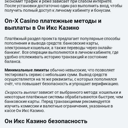
экономит трафик и реже зависает при слабом интернете.
После установки достаточно один раз выполнить вход, чтобы
получить полный доступ к личному кабинету и бонусам.
On-X Casino платежные методы и
выплаты в Он Икс Казино
Платёжный раздел проекта предлагает популярные способы
пополнения и вывода средств: банковские карты,
электронные кошельки, а также переводы через онлайн-
банкинг. Все операции выполняются в личном кабинете, где
удобно отслеживать историю транзакций и состояние
баланса.
Минимальные лимиты
обычно невысокие, что позволяет
тестировать сервис с небольших сумм. Вывод средств
осуществляется на те же реквизиты, с которых пополнялся
счёт, что повышает безопасность и упрощает верификацию.
Скорость выплат
зависит от выбранного метода: кошельки и
некоторые платёжные системы обрабатываются быстрее, чем
банковские карты. Перед транзакциями рекомендуется
изучить комиссии и валютные ограничения, указанные в
кассе Он Икс Казино.
Он Икс Казино безопасность