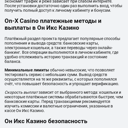
экономит трафик и реже зависает при слабом интернете.
После установки достаточно один раз выполнить вход, чтобы
получить полный доступ к личному кабинету и бонусам.
On-X Casino платежные методы и
выплаты в Он Икс Казино
Платёжный раздел проекта предлагает популярные способы
пополнения и вывода средств: банковские карты,
электронные кошельки, а также переводы через онлайн-
банкинг. Все операции выполняются в личном кабинете, где
удобно отслеживать историю транзакций и состояние
баланса.
Минимальные лимиты
обычно невысокие, что позволяет
тестировать сервис с небольших сумм. Вывод средств
осуществляется на те же реквизиты, с которых пополнялся
счёт, что повышает безопасность и упрощает верификацию.
Скорость выплат
зависит от выбранного метода: кошельки и
некоторые платёжные системы обрабатываются быстрее, чем
банковские карты. Перед транзакциями рекомендуется
изучить комиссии и валютные ограничения, указанные в
кассе Он Икс Казино.
Он Икс Казино безопасность