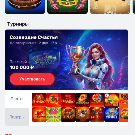
Турниры
Созвездие Счастья
До завершения
2 дня 17 ч
Призовой фонд
100 000
₽
Участвовать
Слоты
Лидеры