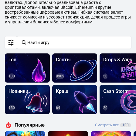
валютах. Дополнительно реализована работа с
криптовалютами, включая Bitcoin, Ethereum и другие
востребованные цифровые активы. Гибкая система валют
снижает комиссии и ускоряет транзакции, делая процесс игры
и управления балансом более комфортным.
Топ
Слоты
Drops & Wins
100
9909
50
Новинки
Краш
Cash Storm
150
64
20
Популярные
Смотреть все
100