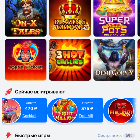
Сейчас выигрывают
ABC***
4292***
470
₽
375
₽
3
Cocktail Nights
Fruit Million
Быстрые игры
Cмотреть все
596