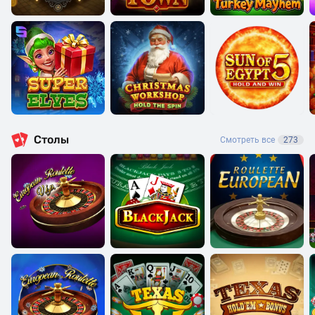
Столы
Смотреть все
273