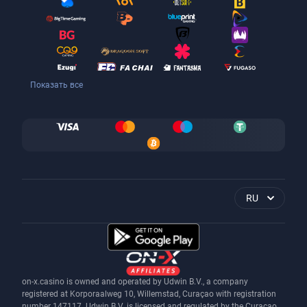
Борьба с отмыванием денег
Показать все
RU
on-x.casino is owned and operated by Udwin B.V., a company
registered at Korporaalweg 10, Willemstad, Curaçao with registration
number 147117. Udwin B.V. is licensed and regulated by the Curaçao