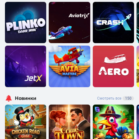
Новинки
Смотреть все
150