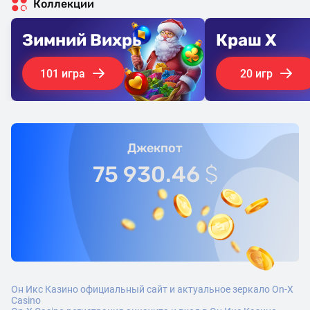
Коллекции
Зимний Вихрь
Краш Х
101 игра
20 игр
Джекпот
75 930.46
$
Он Икс Казино официальный сайт и актуальное зеркало On-X
Casino