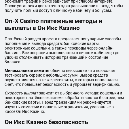
экономит трафик и реже зависает при слабом интернете.
После установки достаточно один раз выполнить вход, чтобы
получить полный доступ к личному кабинету и бонусам.
On-X Casino платежные методы и
выплаты в Он Икс Казино
Платёжный раздел проекта предлагает популярные способы
пополнения и вывода средств: банковские карты,
электронные кошельки, а также переводы через онлайн-
банкинг. Все операции выполняются в личном кабинете, где
удобно отслеживать историю транзакций и состояние
баланса.
Минимальные лимиты
обычно невысокие, что позволяет
тестировать сервис с небольших сумм. Вывод средств
осуществляется на те же реквизиты, с которых пополнялся
счёт, что повышает безопасность и упрощает верификацию.
Скорость выплат
зависит от выбранного метода: кошельки и
некоторые платёжные системы обрабатываются быстрее, чем
банковские карты. Перед транзакциями рекомендуется
изучить комиссии и валютные ограничения, указанные в
кассе Он Икс Казино.
Он Икс Казино безопасность