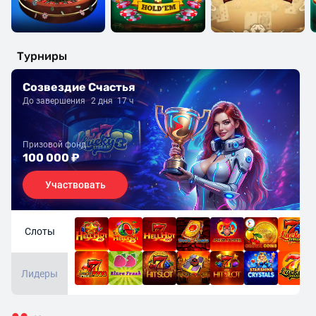
Турниры
Созвездие Счастья
До завершения
2 дня 17 ч
Призовой фонд
100 000
₽
Участвовать
Слоты
Лидеры