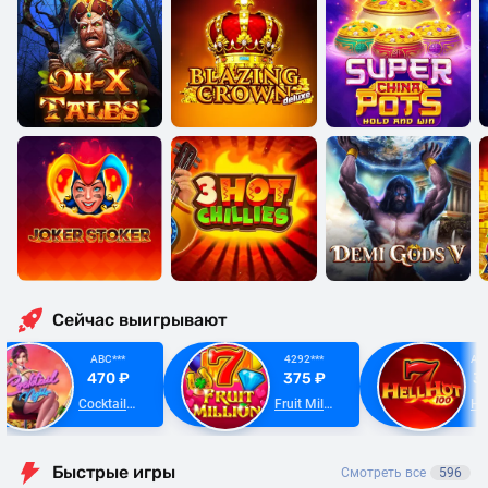
Сейчас выигрывают
ABC***
4292***
470
₽
375
₽
3
Cocktail Nights
Fruit Million
Быстрые игры
Cмотреть все
596