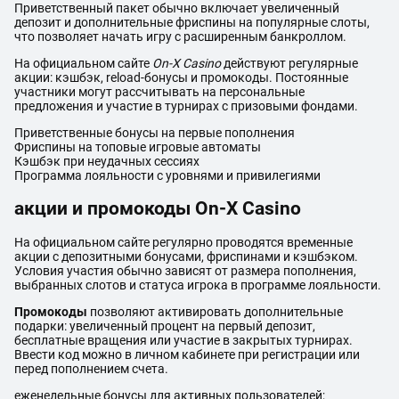
Приветственный пакет обычно включает увеличенный
депозит и дополнительные фриспины на популярные слоты,
что позволяет начать игру с расширенным банкроллом.
На официальном сайте
On-X Casino
действуют регулярные
акции: кэшбэк, reload-бонусы и промокоды. Постоянные
участники могут рассчитывать на персональные
предложения и участие в турнирах с призовыми фондами.
Приветственные бонусы на первые пополнения
Фриспины на топовые игровые автоматы
Кэшбэк при неудачных сессиях
Программа лояльности с уровнями и привилегиями
акции и промокоды On-X Casino
На официальном сайте регулярно проводятся временные
акции с депозитными бонусами, фриспинами и кэшбэком.
Условия участия обычно зависят от размера пополнения,
выбранных слотов и статуса игрока в программе лояльности.
Промокоды
позволяют активировать дополнительные
подарки: увеличенный процент на первый депозит,
бесплатные вращения или участие в закрытых турнирах.
Ввести код можно в личном кабинете при регистрации или
перед пополнением счета.
еженедельные бонусы для активных пользователей;