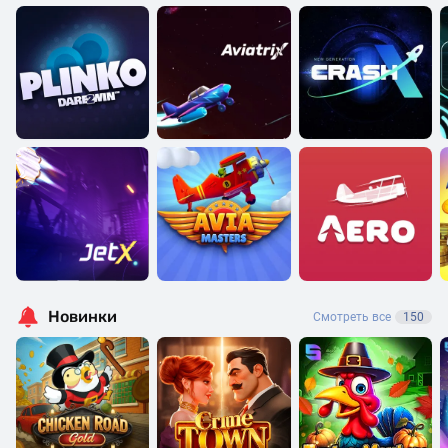
Новинки
Смотреть все
150