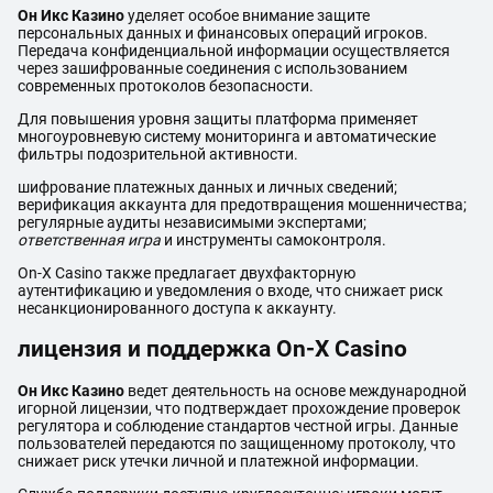
Он Икс Казино
уделяет особое внимание защите
персональных данных и финансовых операций игроков.
Передача конфиденциальной информации осуществляется
через зашифрованные соединения с использованием
современных протоколов безопасности.
Для повышения уровня защиты платформа применяет
многоуровневую систему мониторинга и автоматические
фильтры подозрительной активности.
шифрование платежных данных и личных сведений;
верификация аккаунта для предотвращения мошенничества;
регулярные аудиты независимыми экспертами;
ответственная игра
и инструменты самоконтроля.
On-X Casino также предлагает двухфакторную
аутентификацию и уведомления о входе, что снижает риск
несанкционированного доступа к аккаунту.
лицензия и поддержка On-X Casino
Он Икс Казино
ведет деятельность на основе международной
игорной лицензии, что подтверждает прохождение проверок
регулятора и соблюдение стандартов честной игры. Данные
пользователей передаются по защищенному протоколу, что
снижает риск утечки личной и платежной информации.