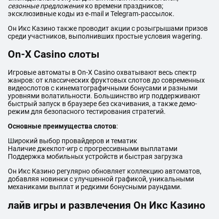
сезонные предложения
ко времени праздников;
эксклюзивные коды из e‑mail и Telegram‑рассылок.
Он Икс Казино также проводит акции с розыгрышами призов
среди участников, выполнивших простые условия wagering.
On-X Casino слоты
Игровые автоматы в On-X Casino охватывают весь спектр
жанров: от классических фруктовых слотов до современных
видеослотов с кинематографичными бонусами и разными
уровнями волатильности. Большинство игр поддерживают
быстрый запуск в браузере без скачивания, а также демо-
режим для безопасного тестирования стратегий.
Основные преимущества слотов
:
Широкий выбор провайдеров и тематик
Наличие джекпот-игр с прогрессивными выплатами
Поддержка мобильных устройств и быстрая загрузка
Он Икс Казино регулярно обновляет коллекцию автоматов,
добавляя новинки с улучшенной графикой, уникальными
механиками выплат и редкими бонусными раундами.
лайв игры и развлечения Он Икс Казино