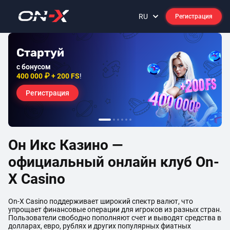
RU
Регистрация
Стартуй
с бонусом
400 000 ₽ + 200 FS
!
Регистрация
Он Икс Казино —
официальный онлайн клуб On-
X Casino
On-X Casino поддерживает широкий спектр валют, что
упрощает финансовые операции для игроков из разных стран.
Пользователи свободно пополняют счет и выводят средства в
долларах, евро, рублях и других популярных фиатных