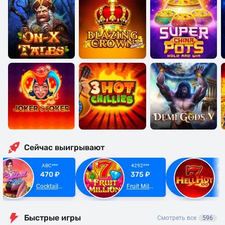
Сейчас выигрывают
ABC***
4292***
470
₽
375
₽
3
Cocktail Nights
Fruit Million
Быстрые игры
Cмотреть все
596