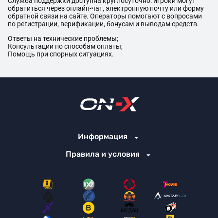
Служба поддержки доступна круглосуточно: игроки могут
обратиться через онлайн-чат, электронную почту или форму
обратной связи на сайте. Операторы помогают с вопросами
по регистрации, верификации, бонусам и выводам средств.
Ответы на технические проблемы;
Консультации по способам оплаты;
Помощь при спорных ситуациях.
Информация
Правила и условия
О нас
Программа лояльности
Джекпот
Правила и условия
Партнерам
Новости
Кешбэк
Политика конфиденциальности
Мобильное приложение
FAQ
Политика возврата
Ответственная игра