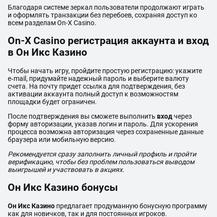
Благодаря системе зеркал пользователи продолжают играть
и оформлять транзакции без перебоев, сохраняя доступ ко
всем разделам On-X Casino.
On-X Casino регистрация аккаунта и вход
в Он Икс Казино
Чтобы начать игру, пройдите простую регистрацию: укажите
e‑mail, придумайте надежный пароль и выберите валюту
счета. На почту придет ссылка для подтверждения, без
активации аккаунта полный доступ к возможностям
площадки будет ограничен.
После подтверждения вы сможете выполнить
вход
через
форму авторизации, указав логин и пароль. Для ускорения
процесса возможна авторизация через сохраненные данные
браузера или мобильную версию.
Рекомендуется сразу заполнить личный профиль и пройти
верификацию, чтобы без проблем пользоваться выводом
выигрышей и участвовать в акциях.
Он Икс Казино бонусы
Он Икс Казино
предлагает продуманную бонусную программу
как для новичков, так и для постоянных игроков.