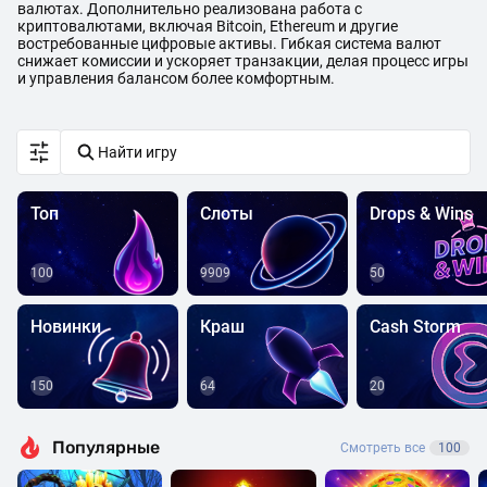
валютах. Дополнительно реализована работа с
криптовалютами, включая Bitcoin, Ethereum и другие
востребованные цифровые активы. Гибкая система валют
снижает комиссии и ускоряет транзакции, делая процесс игры
и управления балансом более комфортным.
Топ
Слоты
Drops & Wins
100
9909
50
Новинки
Краш
Cash Storm
150
64
20
Популярные
Смотреть все
100