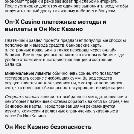
экономит трафик и реже зависает при слабом интернете.
После установки достаточно один раз выполнить вход, чтобы
получить полный доступ к личному кабинету и бонусам.
On-X Casino платежные методы и
выплаты в Он Икс Казино
Платёжный раздел проекта предлагает популярные способы
пополнения и вывода средств: банковские карты,
электронные кошельки, а также переводы через онлайн-
банкинг. Все операции выполняются в личном кабинете, где
удобно отслеживать историю транзакций и состояние
баланса.
Минимальные лимиты
обычно невысокие, что позволяет
тестировать сервис с небольших сумм. Вывод средств
осуществляется на те же реквизиты, с которых пополнялся
счёт, что повышает безопасность и упрощает верификацию.
Скорость выплат
зависит от выбранного метода: кошельки и
некоторые платёжные системы обрабатываются быстрее, чем
банковские карты. Перед транзакциями рекомендуется
изучить комиссии и валютные ограничения, указанные в
кассе Он Икс Казино.
Он Икс Казино безопасность