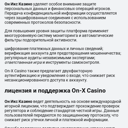
Он Икс Казино
уделяет особое внимание защите
персональных данных и финансовых операций игроков.
Передача конфиденциальной информации осуществляется
через зашифрованные соединения с использованием
современных протоколов безопасности.
Для повышения уровня защиты платформа применяет
многоуровневую систему мониторинга и автоматические
фильтры подозрительной активности.
шифрование платежных данных и личных сведений;
верификация аккаунта для предотвращения мошенничества;
регулярные аудиты независимыми экспертами;
ответственная игра
и инструменты самоконтроля.
On-X Casino также предлагает двухфакторную
аутентификацию и уведомления о входе, что снижает риск
несанкционированного доступа к аккаунту.
лицензия и поддержка On-X Casino
Он Икс Казино
ведет деятельность на основе международной
игорной лицензии, что подтверждает прохождение проверок
регулятора и соблюдение стандартов честной игры. Данные
пользователей передаются по защищенному протоколу, что
снижает риск утечки личной и платежной информации.