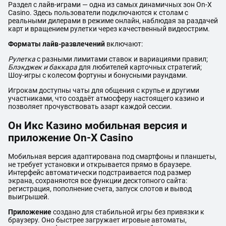
Раздел с лайв-играми — одна из самых динамичных зон On-X
Casino. Здесь пользователи подключаются к столам с
реальными дилерами в режиме онлайн, наблюдая за раздачей
карт и вращением рулетки через качественный видеострим.
Форматы лайв-развлечений
включают:
Рулетка
с разными лимитами ставок и вариациями правил;
Блэкджек и баккара
для любителей карточных стратегий;
Шоу-игры с колесом фортуны и бонусными раундами.
Игрокам доступны чаты для общения с крупье и другими
участниками, что создаёт атмосферу настоящего казино и
позволяет прочувствовать азарт каждой сессии.
Он Икс Казино мобильная версия и
приложение On-X Casino
Мобильная версия адаптирована под смартфоны и планшеты,
не требует установки и открывается прямо в браузере.
Интерфейс автоматически подстраивается под размер
экрана, сохраняются все функции десктопного сайта:
регистрация, пополнение счета, запуск слотов и вывод
выигрышей.
Приложение
создано для стабильной игры без привязки к
браузеру. Оно быстрее загружает игровые автоматы,