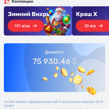
Коллекции
Зимний Вихрь
Краш Х
101 игра
20 игр
Джекпот
75 930.46
$
Он Икс Казино официальный сайт и актуальное зеркало On-X
Casino