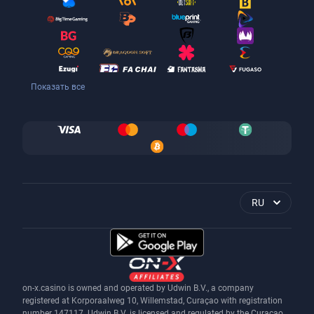
Борьба с отмыванием денег
Показать все
RU
on-x.casino is owned and operated by Udwin B.V., a company
registered at Korporaalweg 10, Willemstad, Curaçao with registration
number 147117. Udwin B.V. is licensed and regulated by the Curaçao