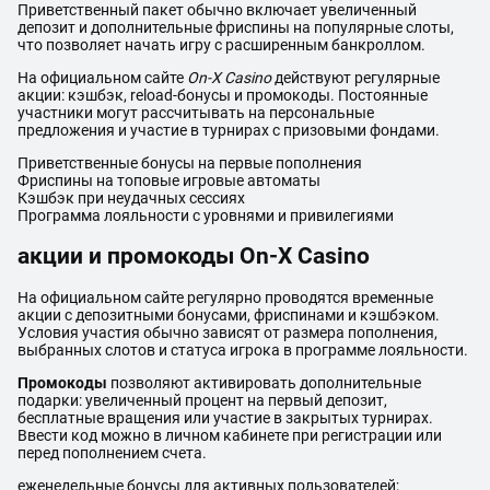
Приветственный пакет обычно включает увеличенный
депозит и дополнительные фриспины на популярные слоты,
что позволяет начать игру с расширенным банкроллом.
На официальном сайте
On-X Casino
действуют регулярные
акции: кэшбэк, reload-бонусы и промокоды. Постоянные
участники могут рассчитывать на персональные
предложения и участие в турнирах с призовыми фондами.
Приветственные бонусы на первые пополнения
Фриспины на топовые игровые автоматы
Кэшбэк при неудачных сессиях
Программа лояльности с уровнями и привилегиями
акции и промокоды On-X Casino
На официальном сайте регулярно проводятся временные
акции с депозитными бонусами, фриспинами и кэшбэком.
Условия участия обычно зависят от размера пополнения,
выбранных слотов и статуса игрока в программе лояльности.
Промокоды
позволяют активировать дополнительные
подарки: увеличенный процент на первый депозит,
бесплатные вращения или участие в закрытых турнирах.
Ввести код можно в личном кабинете при регистрации или
перед пополнением счета.
еженедельные бонусы для активных пользователей;