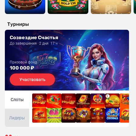
Турниры
Созвездие Счастья
До завершения
2 дня 17 ч
Призовой фонд
100 000
₽
Участвовать
Слоты
Лидеры