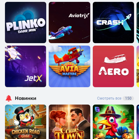
Новинки
Смотреть все
150