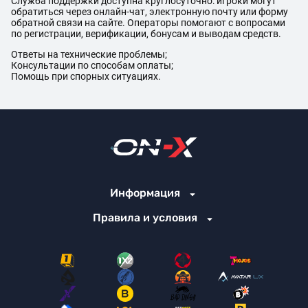
Служба поддержки доступна круглосуточно: игроки могут
обратиться через онлайн-чат, электронную почту или форму
обратной связи на сайте. Операторы помогают с вопросами
по регистрации, верификации, бонусам и выводам средств.
Ответы на технические проблемы;
Консультации по способам оплаты;
Помощь при спорных ситуациях.
Информация
Правила и условия
О нас
Программа лояльности
Джекпот
Правила и условия
Партнерам
Новости
Кешбэк
Политика конфиденциальности
Мобильное приложение
FAQ
Политика возврата
Ответственная игра