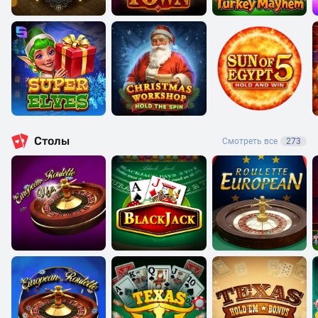
Столы
Смотреть все
273