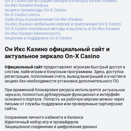
On-X Casino регистрация аккаунта и вход в Он Икс Казино
Он Икс Казино бонусы
акции и промокоды On-X Casino
On-X Casino слоты
лайв игры и развлечения Он Икс Казино
Он Икс Казино мобильная версия и приложение On-X Casino
On-X Casino платежные методы и выплаты в Он Икс Казино
Он Икс Казино безопасность
лицензия и поддержка On-X Casino
Он Икс Казино официальный сайт и
актуальное зеркало On-X Casino
Официальный сайт
предоставляет игрокам быстрый доступ к
слотам, лайв-играм и бонусным программам. Здесь доступна
регистрация, пополнение счета, вывод выигрышей и участие в
акциях без необходимости установки дополнительного ПО.
При временной блокировке ресурса используется
актуальное
зеркало
, полностью дублирующее функционал и интерфейс
основного портала. Попасть на рабочую версию можно через
письма от службы поддержки или проверенные партнерские
сайты.
Сохранение личного кабинета и баланса
Идентичный набор игр и провайдеров
Защищенное соединение и шифрование данных