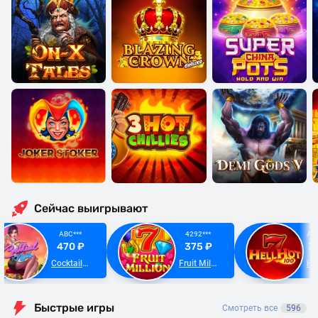
Сейчас выигрывают
ABC***
4292***
470
₽
375
₽
3
Cocktail Nights
Fruit Million
Быстрые игры
Cмотреть все
596