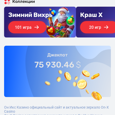
Коллекции
Зимний Вихрь
Краш Х
101 игра
20 игр
Джекпот
75 930.46
$
Он Икс Казино официальный сайт и актуальное зеркало On-X
Casino