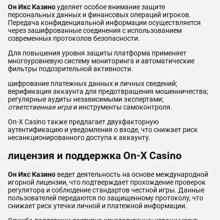
Он Икс Казино
уделяет особое внимание защите
персональных данных и финансовых операций игроков.
Передача конфиденциальной информации осуществляется
через зашифрованные соединения с использованием
современных протоколов безопасности.
Для повышения уровня защиты платформа применяет
многоуровневую систему мониторинга и автоматические
фильтры подозрительной активности.
шифрование платежных данных и личных сведений;
верификация аккаунта для предотвращения мошенничества;
регулярные аудиты независимыми экспертами;
ответственная игра
и инструменты самоконтроля.
On-X Casino также предлагает двухфакторную
аутентификацию и уведомления о входе, что снижает риск
несанкционированного доступа к аккаунту.
лицензия и поддержка On-X Casino
Он Икс Казино
ведет деятельность на основе международной
игорной лицензии, что подтверждает прохождение проверок
регулятора и соблюдение стандартов честной игры. Данные
пользователей передаются по защищенному протоколу, что
снижает риск утечки личной и платежной информации.