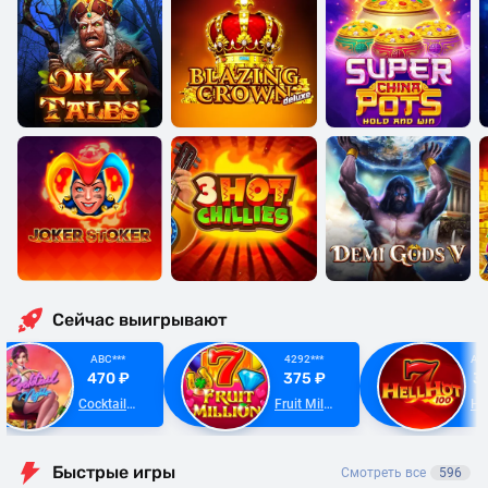
Сейчас выигрывают
ABC***
4292***
470
₽
375
₽
3
Cocktail Nights
Fruit Million
Быстрые игры
Cмотреть все
596