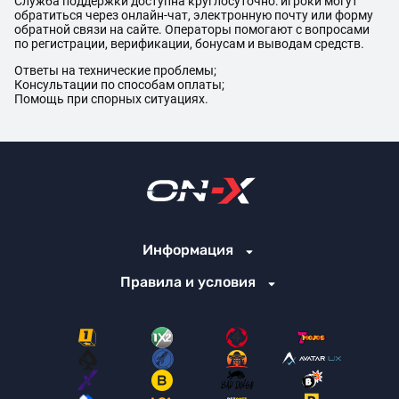
Служба поддержки доступна круглосуточно: игроки могут
обратиться через онлайн-чат, электронную почту или форму
обратной связи на сайте. Операторы помогают с вопросами
по регистрации, верификации, бонусам и выводам средств.
Ответы на технические проблемы;
Консультации по способам оплаты;
Помощь при спорных ситуациях.
Информация
Правила и условия
О нас
Программа лояльности
Джекпот
Правила и условия
Партнерам
Новости
Кешбэк
Политика конфиденциальности
Мобильное приложение
FAQ
Политика возврата
Ответственная игра