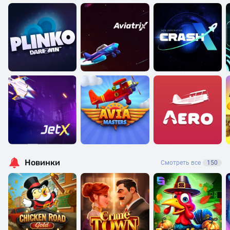
Новинки
Смотреть все
150