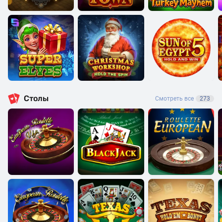
Столы
Смотреть все
273