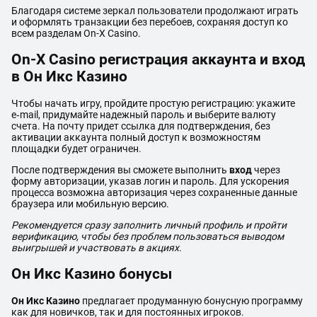
Благодаря системе зеркал пользователи продолжают играть
и оформлять транзакции без перебоев, сохраняя доступ ко
всем разделам On-X Casino.
On-X Casino регистрация аккаунта и вход
в Он Икс Казино
Чтобы начать игру, пройдите простую регистрацию: укажите
e‑mail, придумайте надежный пароль и выберите валюту
счета. На почту придет ссылка для подтверждения, без
активации аккаунта полный доступ к возможностям
площадки будет ограничен.
После подтверждения вы сможете выполнить
вход
через
форму авторизации, указав логин и пароль. Для ускорения
процесса возможна авторизация через сохраненные данные
браузера или мобильную версию.
Рекомендуется сразу заполнить личный профиль и пройти
верификацию, чтобы без проблем пользоваться выводом
выигрышей и участвовать в акциях.
Он Икс Казино бонусы
Он Икс Казино
предлагает продуманную бонусную программу
как для новичков, так и для постоянных игроков.