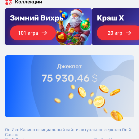
Коллекции
Зимний Вихрь
Краш Х
101 игра
20 игр
Джекпот
75 930.46
$
Он Икс Казино официальный сайт и актуальное зеркало On-X
Casino