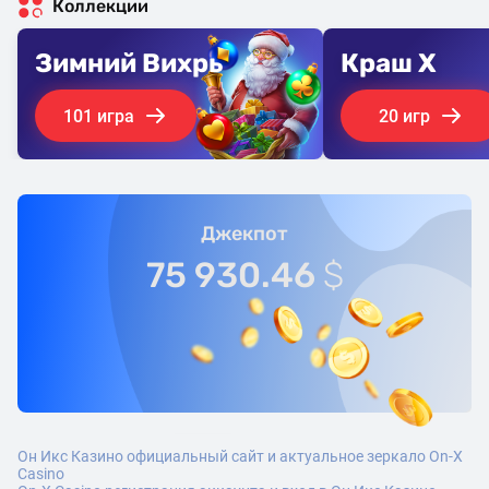
Коллекции
Зимний Вихрь
Краш Х
101 игра
20 игр
Джекпот
75 930.46
$
Он Икс Казино официальный сайт и актуальное зеркало On-X
Casino