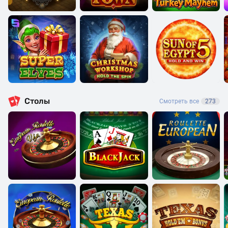
Столы
Смотреть все
273