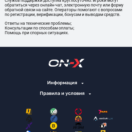
Служба поддержки доступна круглосуточно: игроки могут
обратиться через онлайн-чат, электронную почту или форму
обратной связи на сайте. Операторы помогают с вопросами
по регистрации, верификации, бонусам и выводам средств.
Ответы на технические проблемы;
Консультации по способам оплаты;
Помощь при спорных ситуациях.
Информация
Правила и условия
О нас
Программа лояльности
Джекпот
Правила и условия
Партнерам
Новости
Кешбэк
Политика конфиденциальности
Мобильное приложение
FAQ
Политика возврата
Ответственная игра