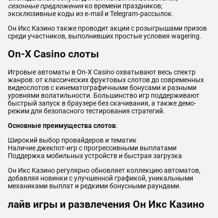
сезонные предложения
ко времени праздников;
эксклюзивные коды из e‑mail и Telegram‑рассылок.
Он Икс Казино также проводит акции с розыгрышами призов
среди участников, выполнивших простые условия wagering.
On-X Casino слоты
Игровые автоматы в On-X Casino охватывают весь спектр
жанров: от классических фруктовых слотов до современных
видеослотов с кинематографичными бонусами и разными
уровнями волатильности. Большинство игр поддерживают
быстрый запуск в браузере без скачивания, а также демо-
режим для безопасного тестирования стратегий.
Основные преимущества слотов
:
Широкий выбор провайдеров и тематик
Наличие джекпот-игр с прогрессивными выплатами
Поддержка мобильных устройств и быстрая загрузка
Он Икс Казино регулярно обновляет коллекцию автоматов,
добавляя новинки с улучшенной графикой, уникальными
механиками выплат и редкими бонусными раундами.
лайв игры и развлечения Он Икс Казино