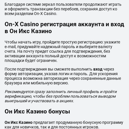
Благодаря системе зеркал пользователи продолжают играть
и оформлять транзакции без перебоев, сохраняя доступ ко
всем разделам On-X Casino.
On-X Casino регистрация аккаунта и вход
в Он Икс Казино
Чтобы начать игру, пройдите простую регистрацию: укажите
e‑mail, придумайте надежный пароль и выберите валюту
счета. На почту придет ссылка для подтверждения, без
активации аккаунта полный доступ к возможностям
площадки будет ограничен.
После подтверждения вы сможете выполнить
вход
через
форму авторизации, указав логин и пароль. Для ускорения
процесса возможна авторизация через сохраненные данные
браузера или мобильную версию.
Рекомендуется сразу заполнить личный профиль и пройти
верификацию, чтобы без проблем пользоваться выводом
выигрышей и участвовать в акциях.
Он Икс Казино бонусы
Он Икс Казино
предлагает продуманную бонусную программу
как для новичков, так и для постоянных игроков.