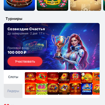
Турниры
Созвездие Счастья
До завершения
2 дня 17 ч
Призовой фонд
100 000
₽
Участвовать
Слоты
Лидеры