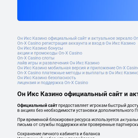
Лидеры
Он Икс Казино официальный сайт и актуальное зеркало On
On-X Casino регистрация аккаунта и вход в Он Икс Казино
Он Икс Казино бонусы
акции и промокоды On-X Casino
On-X Casino слоты
лайв игры и развлечения Он Икс Казино
Он Икс Казино мобильная версия и приложение On-X Casin
On-X Casino платежные методы и выплаты в Он Икс Казин
Он Икс Казино безопасность
лицензия и поддержка On-X Casino
Он Икс Казино официальный сайт и ак
Официальный сайт
предоставляет игрокам быстрый доступ
в акциях без необходимости установки дополнительного П
При временной блокировке ресурса используется
актуаль
письма от службы поддержки или проверенные партнерски
Сохранение личного кабинета и баланса