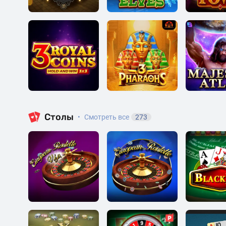
Столы
•
Смотреть все
273