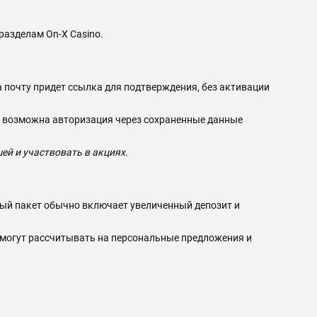
разделам On-X Casino.
а почту придет ссылка для подтверждения, без активации
са возможна авторизация через сохраненные данные
й и участвовать в акциях.
ный пакет обычно включает увеличенный депозит и
 могут рассчитывать на персональные предложения и