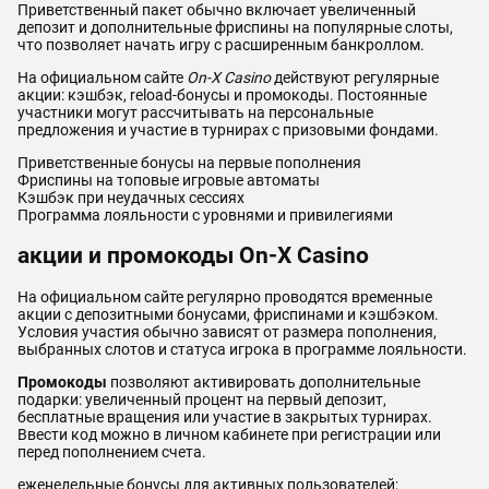
Приветственный пакет обычно включает увеличенный
депозит и дополнительные фриспины на популярные слоты,
что позволяет начать игру с расширенным банкроллом.
На официальном сайте
On-X Casino
действуют регулярные
акции: кэшбэк, reload-бонусы и промокоды. Постоянные
участники могут рассчитывать на персональные
предложения и участие в турнирах с призовыми фондами.
Приветственные бонусы на первые пополнения
Фриспины на топовые игровые автоматы
Кэшбэк при неудачных сессиях
Программа лояльности с уровнями и привилегиями
акции и промокоды On-X Casino
На официальном сайте регулярно проводятся временные
акции с депозитными бонусами, фриспинами и кэшбэком.
Условия участия обычно зависят от размера пополнения,
выбранных слотов и статуса игрока в программе лояльности.
Промокоды
позволяют активировать дополнительные
подарки: увеличенный процент на первый депозит,
бесплатные вращения или участие в закрытых турнирах.
Ввести код можно в личном кабинете при регистрации или
перед пополнением счета.
еженедельные бонусы для активных пользователей;