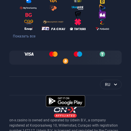
Борьба с отмыванием денег
Показать все
RU
on-x.casino is owned and operated by Udwin B.V., a company
registered at Korporaalweg 10, Willemstad, Curaçao with registration
number 147117. Udwin B.V. is licensed and regulated by the Curaçao