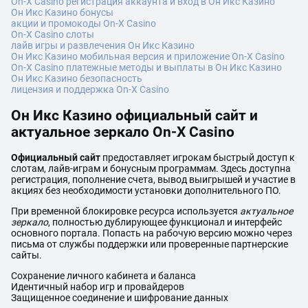
On-X Casino регистрация аккаунта и вход в Он Икс Казино
Он Икс Казино бонусы
акции и промокоды On-X Casino
On-X Casino слоты
лайв игры и развлечения Он Икс Казино
Он Икс Казино мобильная версия и приложение On-X Casino
On-X Casino платежные методы и выплаты в Он Икс Казино
Он Икс Казино безопасность
лицензия и поддержка On-X Casino
Он Икс Казино официальный сайт и
актуальное зеркало On-X Casino
Официальный сайт
предоставляет игрокам быстрый доступ к
слотам, лайв-играм и бонусным программам. Здесь доступна
регистрация, пополнение счета, вывод выигрышей и участие в
акциях без необходимости установки дополнительного ПО.
При временной блокировке ресурса используется
актуальное
зеркало
, полностью дублирующее функционал и интерфейс
основного портала. Попасть на рабочую версию можно через
письма от службы поддержки или проверенные партнерские
сайты.
Сохранение личного кабинета и баланса
Идентичный набор игр и провайдеров
Защищенное соединение и шифрование данных