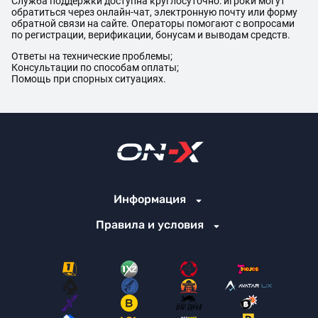
Служба поддержки доступна круглосуточно: игроки могут
обратиться через онлайн-чат, электронную почту или форму
обратной связи на сайте. Операторы помогают с вопросами
по регистрации, верификации, бонусам и выводам средств.
Ответы на технические проблемы;
Консультации по способам оплаты;
Помощь при спорных ситуациях.
Информация
Правила и условия
О нас
Программа лояльности
Джекпот
Правила и условия
Партнерам
Новости
Кешбэк
Политика конфиденциальности
Мобильное приложение
FAQ
Политика возврата
Ответственная игра