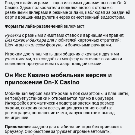
Раздел с лайв-играми — одна из самых динамичных зон On-X
Casino. Здесь пользователи подключаются к столам с
реальными дилерами в режиме онлайн, наблюдая за раздачей
карт и вращением рулетки через качественный видеострим.
Форматы лайв-развлечений
включают:
Рулетка
с разными лимитами ставок и вариациями правил;
Блэкджек и баккара
для любителей карточных стратегий;
Шоу-игры с колесом фортуны и бонусными раундами.
Игрокам доступны чаты для общения с крупье и другими
участниками, что создаёт атмосферу настоящего казино и
позволяет прочувствовать азарт каждой сессии.
Он Икс Казино мобильная версия и
приложение On-X Casino
Мобильная версия адаптирована под смартфоны и планшеты,
не требует установки и открывается прямо в браузере.
Интерфейс автоматически подстраивается под размер
экрана, сохраняются все функции десктопного сайта:
регистрация, пополнение счета, запуск слотов и вывод
выигрышей.
Приложение
создано для стабильной игры без привязки к
браузеру. Оно быстрее загружает игровые автоматы,