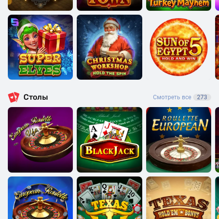
Столы
Смотреть все
273