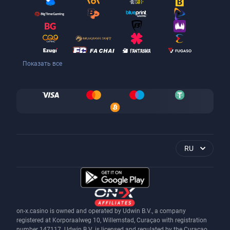
Борьба с отмыванием денег
Показать все
RU
on-x.casino is owned and operated by Udwin B.V., a company
registered at Korporaalweg 10, Willemstad, Curaçao with registration
number 147117. Udwin B.V. is licensed and regulated by the Curaçao