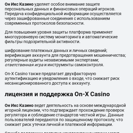
Он Икс Казино
уделяет особое внимание защите
персональных данных и финансовых операций игроков.
Передача конфиденциальной информации осуществляется
через зашифрованные соединения с использованием
современных протоколов безопасности.
Для повышения уровня защиты платформа применяет
многоуровневую систему мониторинга и автоматические
фильтры подозрительной активности.
шифрование платежных данных и личных сведений;
верификация аккаунта для предотвращения мошенничества;
регулярные аудиты независимыми экспертами;
ответственная игра
и инструменты самоконтроля.
On-X Casino также предлагает двухфакторную
аутентификацию и уведомления о входе, что снижает риск
несанкционированного доступа к аккаунту.
лицензия и поддержка On-X Casino
Он Икс Казино
ведет деятельность на основе международной
игорной лицензии, что подтверждает прохождение проверок
регулятора и соблюдение стандартов честной игры. Данные
пользователей передаются по защищенному протоколу, что
снижает риск утечки личной и платежной информации.