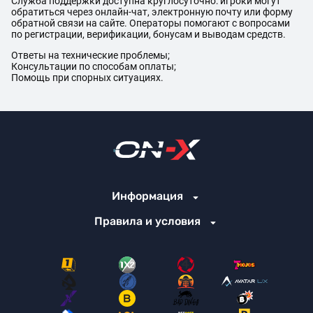
Служба поддержки доступна круглосуточно: игроки могут
обратиться через онлайн-чат, электронную почту или форму
обратной связи на сайте. Операторы помогают с вопросами
по регистрации, верификации, бонусам и выводам средств.
Ответы на технические проблемы;
Консультации по способам оплаты;
Помощь при спорных ситуациях.
Информация
Правила и условия
О нас
Программа лояльности
Джекпот
Правила и условия
Партнерам
Новости
Кешбэк
Политика конфиденциальности
Мобильное приложение
FAQ
Политика возврата
Ответственная игра