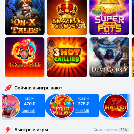
Сейчас выигрывают
ABC***
4292***
470
₽
375
₽
3
Cocktail Nights
Fruit Million
Быстрые игры
Cмотреть все
596