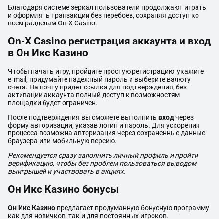
Благодаря системе зеркал пользователи продолжают играть
и оформлять транзакции без перебоев, сохраняя доступ ко
всем разделам On-X Casino.
On-X Casino регистрация аккаунта и вход
в Он Икс Казино
Чтобы начать игру, пройдите простую регистрацию: укажите
e‑mail, придумайте надежный пароль и выберите валюту
счета. На почту придет ссылка для подтверждения, без
активации аккаунта полный доступ к возможностям
площадки будет ограничен.
После подтверждения вы сможете выполнить
вход
через
форму авторизации, указав логин и пароль. Для ускорения
процесса возможна авторизация через сохраненные данные
браузера или мобильную версию.
Рекомендуется сразу заполнить личный профиль и пройти
верификацию, чтобы без проблем пользоваться выводом
выигрышей и участвовать в акциях.
Он Икс Казино бонусы
Он Икс Казино
предлагает продуманную бонусную программу
как для новичков, так и для постоянных игроков.