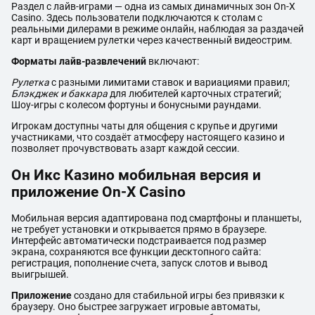
Раздел с лайв-играми — одна из самых динамичных зон On-X
Casino. Здесь пользователи подключаются к столам с
реальными дилерами в режиме онлайн, наблюдая за раздачей
карт и вращением рулетки через качественный видеострим.
Форматы лайв-развлечений
включают:
Рулетка
с разными лимитами ставок и вариациями правил;
Блэкджек и баккара
для любителей карточных стратегий;
Шоу-игры с колесом фортуны и бонусными раундами.
Игрокам доступны чаты для общения с крупье и другими
участниками, что создаёт атмосферу настоящего казино и
позволяет прочувствовать азарт каждой сессии.
Он Икс Казино мобильная версия и
приложение On-X Casino
Мобильная версия адаптирована под смартфоны и планшеты,
не требует установки и открывается прямо в браузере.
Интерфейс автоматически подстраивается под размер
экрана, сохраняются все функции десктопного сайта:
регистрация, пополнение счета, запуск слотов и вывод
выигрышей.
Приложение
создано для стабильной игры без привязки к
браузеру. Оно быстрее загружает игровые автоматы,