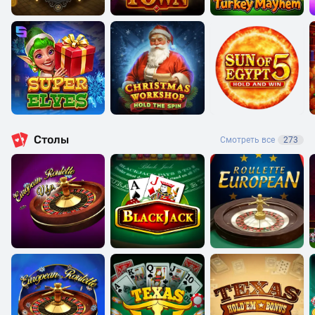
Столы
Смотреть все
273