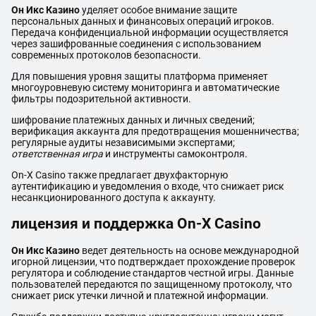
Он Икс Казино
уделяет особое внимание защите
персональных данных и финансовых операций игроков.
Передача конфиденциальной информации осуществляется
через зашифрованные соединения с использованием
современных протоколов безопасности.
Для повышения уровня защиты платформа применяет
многоуровневую систему мониторинга и автоматические
фильтры подозрительной активности.
шифрование платежных данных и личных сведений;
верификация аккаунта для предотвращения мошенничества;
регулярные аудиты независимыми экспертами;
ответственная игра
и инструменты самоконтроля.
On-X Casino также предлагает двухфакторную
аутентификацию и уведомления о входе, что снижает риск
несанкционированного доступа к аккаунту.
лицензия и поддержка On-X Casino
Он Икс Казино
ведет деятельность на основе международной
игорной лицензии, что подтверждает прохождение проверок
регулятора и соблюдение стандартов честной игры. Данные
пользователей передаются по защищенному протоколу, что
снижает риск утечки личной и платежной информации.