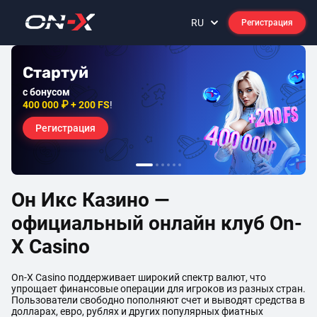
RU
Регистрация
Стартуй
с бонусом
400 000 ₽ + 200 FS
!
Регистрация
Он Икс Казино —
официальный онлайн клуб On-
X Casino
On-X Casino поддерживает широкий спектр валют, что
упрощает финансовые операции для игроков из разных стран.
Пользователи свободно пополняют счет и выводят средства в
долларах, евро, рублях и других популярных фиатных