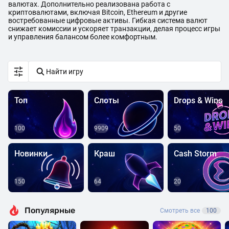
валютах. Дополнительно реализована работа с
криптовалютами, включая Bitcoin, Ethereum и другие
востребованные цифровые активы. Гибкая система валют
снижает комиссии и ускоряет транзакции, делая процесс игры
и управления балансом более комфортным.
Топ
Слоты
Drops & Wins
100
9909
50
Новинки
Краш
Cash Storm
150
64
20
Популярные
Смотреть все
100