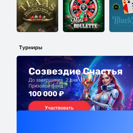
Турниры
Созвездие Счастья
До завершения
2 дня 17 ч
Призовой фонд
100 000
₽
Участвовать
Слоты