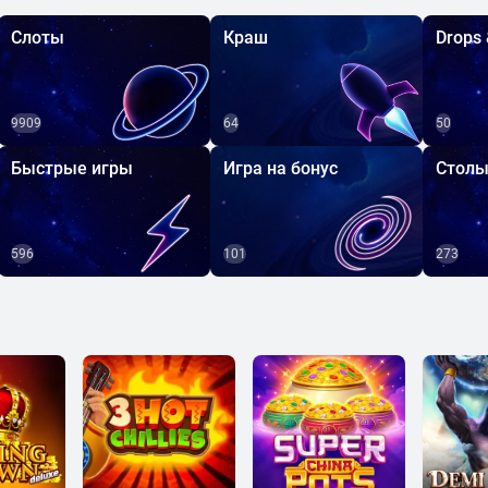
Слоты
Краш
Drops 
9909
64
50
Быстрые игры
Игра на бонус
Стол
596
101
273