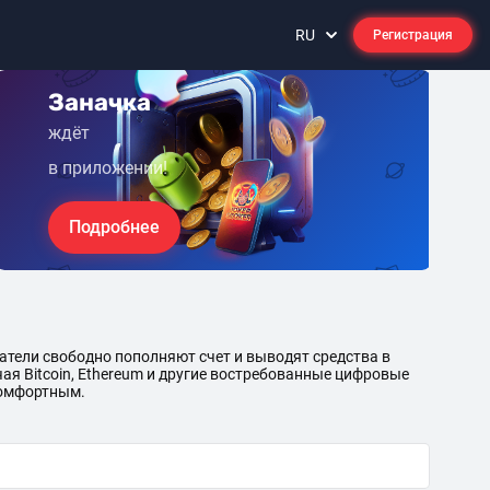
RU
Регистрация
Заначка
ждёт
в приложении!
Подробнее
атели свободно пополняют счет и выводят средства в
ая Bitcoin, Ethereum и другие востребованные цифровые
комфортным.