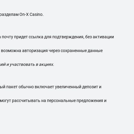
разделам On-X Casino.
а почту придет ссылка для подтверждения, без активации
са возможна авторизация через сохраненные данные
й и участвовать в акциях.
ный пакет обычно включает увеличенный депозит и
 могут рассчитывать на персональные предложения и