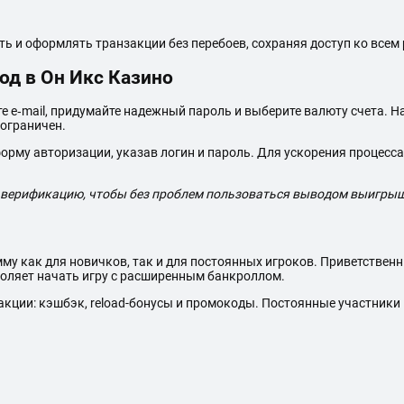
ь и оформлять транзакции без перебоев, сохраняя доступ ко всем 
ход в Он Икс Казино
е e‑mail, придумайте надежный пароль и выберите валюту счета. Н
ограничен.
орму авторизации, указав логин и пароль. Для ускорения процес
 верификацию, чтобы без проблем пользоваться выводом выигрыше
у как для новичков, так и для постоянных игроков. Приветствен
оляет начать игру с расширенным банкроллом.
акции: кэшбэк, reload-бонусы и промокоды. Постоянные участники