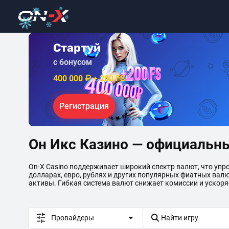
Стартуй
с бонусом
400 000 ₽ + 200 FS
!
Регистрация
Он Икс Казино — официальны
On-X Casino поддерживает широкий спектр валют, что упр
долларах, евро, рублях и других популярных фиатных вал
активы. Гибкая система валют снижает комиссии и ускоря
Провайдеры