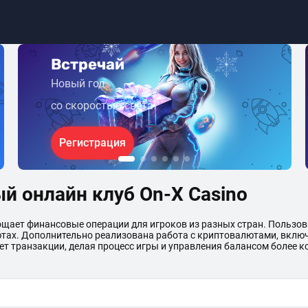
Встречай
Новый год
со скоростью света!
Регистрация
й онлайн клуб On-X Casino
ощает финансовые операции для игроков из разных стран. Пользов
ютах. Дополнительно реализована работа с криптовалютами, включ
ет транзакции, делая процесс игры и управления балансом более 