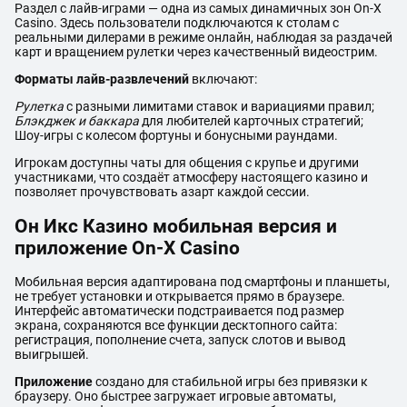
Раздел с лайв-играми — одна из самых динамичных зон On-X
Casino. Здесь пользователи подключаются к столам с
реальными дилерами в режиме онлайн, наблюдая за раздачей
карт и вращением рулетки через качественный видеострим.
Форматы лайв-развлечений
включают:
Рулетка
с разными лимитами ставок и вариациями правил;
Блэкджек и баккара
для любителей карточных стратегий;
Шоу-игры с колесом фортуны и бонусными раундами.
Игрокам доступны чаты для общения с крупье и другими
участниками, что создаёт атмосферу настоящего казино и
позволяет прочувствовать азарт каждой сессии.
Он Икс Казино мобильная версия и
приложение On-X Casino
Мобильная версия адаптирована под смартфоны и планшеты,
не требует установки и открывается прямо в браузере.
Интерфейс автоматически подстраивается под размер
экрана, сохраняются все функции десктопного сайта:
регистрация, пополнение счета, запуск слотов и вывод
выигрышей.
Приложение
создано для стабильной игры без привязки к
браузеру. Оно быстрее загружает игровые автоматы,