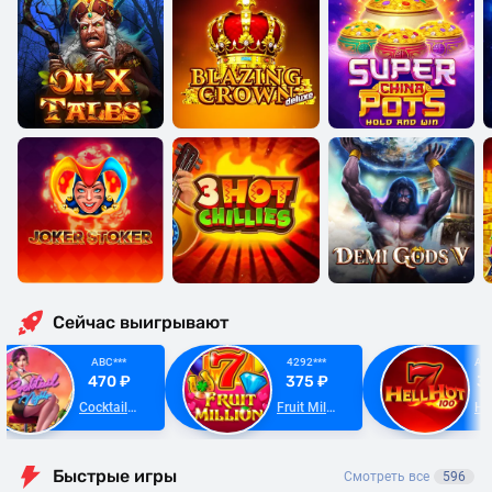
Сейчас выигрывают
ABC***
4292***
470
₽
375
₽
3
Cocktail Nights
Fruit Million
Быстрые игры
Cмотреть все
596