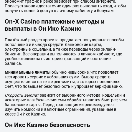
экономит трафик и реже зависает при слабом интернете.
После установки достаточно один раз выполнить вход, чтобы
получить полный доступ к личному кабинету и бонусам.
On-X Casino платежные методы и
выплаты в Он Икс Казино
Платёжный раздел проекта предлагает популярные способы
пополнения и вывода средств: банковские карты,
электронные кошельки, а также переводы через онлайн-
банкинг. Все операции выполняются в личном кабинете, где
удобно отслеживать историю транзакций и состояние
баланса.
Минимальные лимиты
обычно невысокие, что позволяет
тестировать сервис с небольших сумм. Вывод средств
осуществляется на те же реквизиты, с которых пополнялся
счёт, что повышает безопасность и упрощает верификацию.
Скорость выплат
зависит от выбранного метода: кошельки и
некоторые платёжные системы обрабатываются быстрее, чем
банковские карты. Перед транзакциями рекомендуется
изучить комиссии и валютные ограничения, указанные в
кассе Он Икс Казино.
Он Икс Казино безопасность