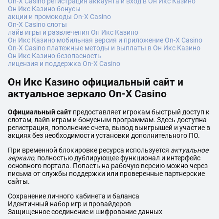
On-X Casino регистрация аккаунта и вход в Он Икс Казино
Он Икс Казино бонусы
акции и промокоды On-X Casino
On-X Casino слоты
лайв игры и развлечения Он Икс Казино
Он Икс Казино мобильная версия и приложение On-X Casino
On-X Casino платежные методы и выплаты в Он Икс Казино
Он Икс Казино безопасность
лицензия и поддержка On-X Casino
Он Икс Казино официальный сайт и
актуальное зеркало On-X Casino
Официальный сайт
предоставляет игрокам быстрый доступ к
слотам, лайв-играм и бонусным программам. Здесь доступна
регистрация, пополнение счета, вывод выигрышей и участие в
акциях без необходимости установки дополнительного ПО.
При временной блокировке ресурса используется
актуальное
зеркало
, полностью дублирующее функционал и интерфейс
основного портала. Попасть на рабочую версию можно через
письма от службы поддержки или проверенные партнерские
сайты.
Сохранение личного кабинета и баланса
Идентичный набор игр и провайдеров
Защищенное соединение и шифрование данных