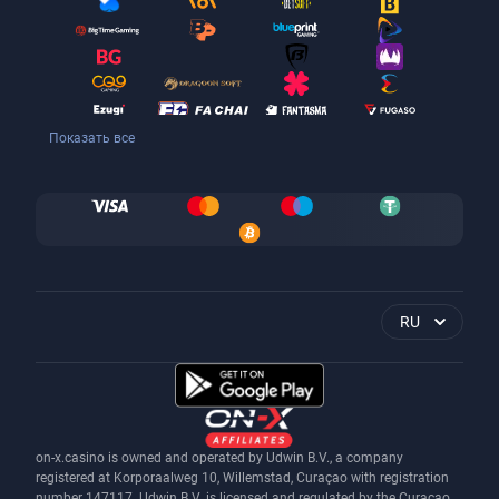
Борьба с отмыванием денег
Показать все
RU
on-x.casino is owned and operated by Udwin B.V., a company
registered at Korporaalweg 10, Willemstad, Curaçao with registration
number 147117. Udwin B.V. is licensed and regulated by the Curaçao