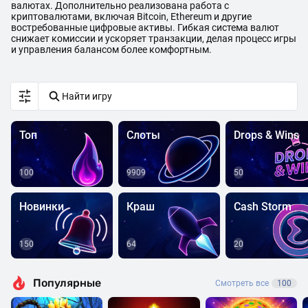
валютах. Дополнительно реализована работа с
криптовалютами, включая Bitcoin, Ethereum и другие
востребованные цифровые активы. Гибкая система валют
снижает комиссии и ускоряет транзакции, делая процесс игры
и управления балансом более комфортным.
Топ
Слоты
Drops & Wins
100
9909
50
Новинки
Краш
Cash Storm
150
64
20
Популярные
Смотреть все
100