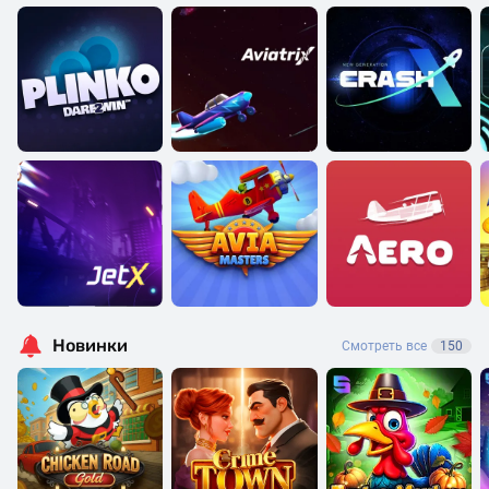
Новинки
Смотреть все
150