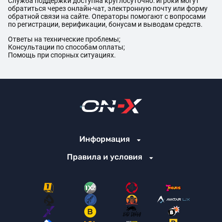
Служба поддержки доступна круглосуточно: игроки могут
обратиться через онлайн-чат, электронную почту или форму
обратной связи на сайте. Операторы помогают с вопросами
по регистрации, верификации, бонусам и выводам средств.
Ответы на технические проблемы;
Консультации по способам оплаты;
Помощь при спорных ситуациях.
Информация
Правила и условия
О нас
Программа лояльности
Джекпот
Правила и условия
Партнерам
Новости
Кешбэк
Политика конфиденциальности
Мобильное приложение
FAQ
Политика возврата
Ответственная игра