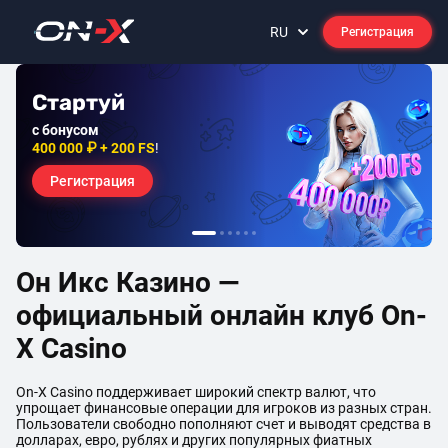
RU
Регистрация
Стартуй
с бонусом
400 000 ₽ + 200 FS
!
Регистрация
Он Икс Казино —
официальный онлайн клуб On-
X Casino
On-X Casino поддерживает широкий спектр валют, что
упрощает финансовые операции для игроков из разных стран.
Пользователи свободно пополняют счет и выводят средства в
долларах, евро, рублях и других популярных фиатных