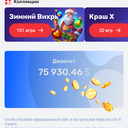
Коллекции
Зимний Вихрь
Краш Х
101 игра
20 игр
Джекпот
75 930.46
$
Он Икс Казино официальный сайт и актуальное зеркало On-X
Casino