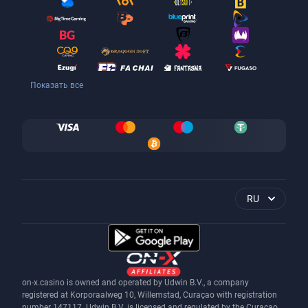
Борьба с отмыванием денег
Показать все
RU
on-x.casino is owned and operated by Udwin B.V., a company
registered at Korporaalweg 10, Willemstad, Curaçao with registration
number 147117. Udwin B.V. is licensed and regulated by the Curaçao