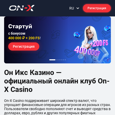
RU
Регистрация
Стартуй
с бонусом
400 000 ₽ + 200 FS
!
Регистрация
Он Икс Казино —
официальный онлайн клуб On-
X Casino
On-X Casino поддерживает широкий спектр валют, что
упрощает финансовые операции для игроков из разных стран.
Пользователи свободно пополняют счет и выводят средства в
долларах, евро, рублях и других популярных фиатных