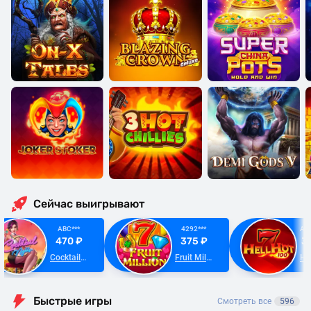
Сейчас выигрывают
ABC***
4292***
470
₽
375
₽
3
Cocktail Nights
Fruit Million
Быстрые игры
Cмотреть все
596