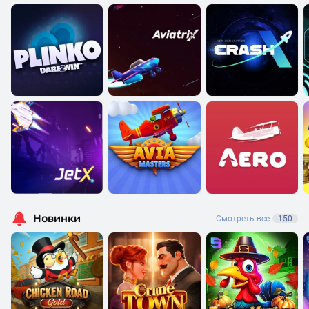
Новинки
Смотреть все
150