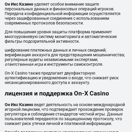
Он Икс Казино
уделяет особое внимание защите
персональных данных и финансовых операций игроков.
Передача конфиденциальной информации осуществляется
через зашифрованные соединения с использованием
современных протоколов безопасности.
Для повышения уровня защиты платформа применяет
многоуровневую систему мониторинга и автоматические
фильтры подозрительной активности.
шифрование платежных данных и личных сведений;
верификация аккаунта для предотвращения мошенничества;
регулярные аудиты независимыми экспертами;
ответственная игра
и инструменты самоконтроля.
On-X Casino также предлагает двухфакторную
аутентификацию и уведомления о входе, что снижает риск
несанкционированного доступа к аккаунту.
лицензия и поддержка On-X Casino
Он Икс Казино
ведет деятельность на основе международной
игорной лицензии, что подтверждает прохождение проверок
регулятора и соблюдение стандартов честной игры. Данные
пользователей передаются по защищенному протоколу, что
снижает риск утечки личной и платежной информации.