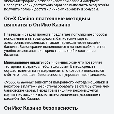
экономит трафик и реже зависает при слабом интернете.
После установки достаточно один раз выполнить вход, чтобы
получить полный доступ к личному кабинету и бонусам.
On-X Casino платежные методы и
выплаты в Он Икс Казино
Платёжный раздел проекта предлагает популярные способы
пополнения и вывода средств: банковские карты,
электронные кошельки, а также переводы через онлайн-
банкинг. Все операции выполняются в личном кабинете, где
удобно отслеживать историю транзакций и состояние
баланса.
Минимальные лимиты
обычно невысокие, что позволяет
тестировать сервис с небольших сумм. Вывод средств
осуществляется на те же реквизиты, с которых пополнялся
счёт, что повышает безопасность и упрощает верификацию.
Скорость выплат
зависит от выбранного метода: кошельки и
некоторые платёжные системы обрабатываются быстрее, чем
банковские карты. Перед транзакциями рекомендуется
изучить комиссии и валютные ограничения, указанные в
кассе Он Икс Казино.
Он Икс Казино безопасность