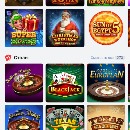
Столы
Смотреть все
273