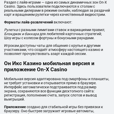
Раздел с лайв-играми — одна из самых динамичных зон On-X
Casino. Здесь пользователи подключаются к столам с
реальными дилерами в режиме онлайн, наблюдая за раздачей
карт и вращением рулетки через качественный видеострим.
Форматы лайв-развлечений
включают:
Рулетка
с разными лимитами ставок и вариациями правил;
Блэкджек и баккара
для любителей карточных стратегий;
Шоу-игры с колесом фортуны и бонусными раундами.
Игрокам доступны чаты для общения с крупье и другими
участниками, что создаёт атмосферу настоящего казино и
позволяет прочувствовать азарт каждой сессии.
Он Икс Казино мобильная версия и
приложение On-X Casino
Мобильная версия адаптирована под смартфоны и планшеты,
не требует установки и открывается прямо в браузере.
Интерфейс автоматически подстраивается под размер
экрана, сохраняются все функции десктопного сайта:
регистрация, пополнение счета, запуск слотов и вывод
выигрышей.
Приложение
создано для стабильной игры без привязки к
браузеру. Оно быстрее загружает игровые автоматы,