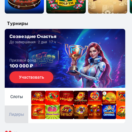
Турниры
Созвездие Счастья
До завершения
2 дня 17 ч
Призовой фонд
100 000
₽
Участвовать
Слоты
Лидеры