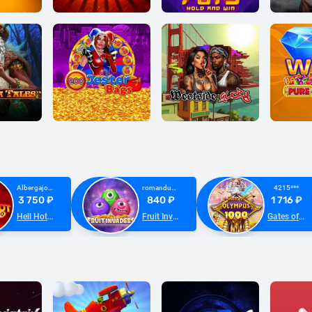
Albergajo***
romandubi***
4215***
3 750
₽
840
₽
1 716
₽
Hell Hot 100
Fruit Invaders
Gates of Olympus 1000