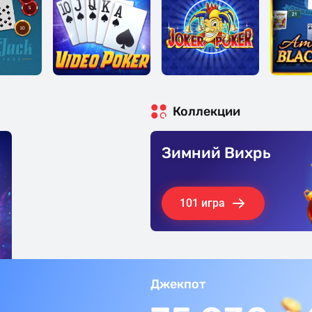
Коллекции
Зимний Вихрь
101 игра
Джекпот