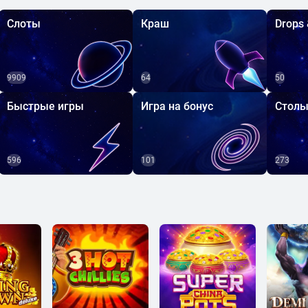
Слоты
Краш
Drops 
9909
64
50
Быстрые игры
Игра на бонус
Стол
596
101
273