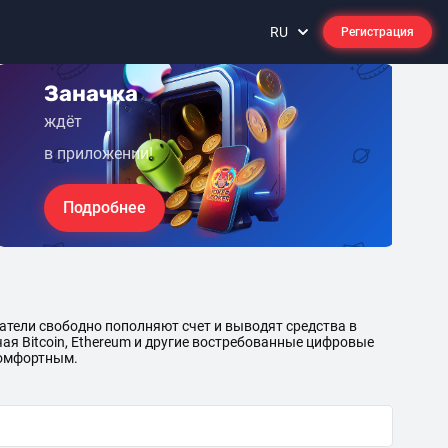
RU
Регистрация
Заначка
ждёт
в приложении!
Подробнее
атели свободно пополняют счет и выводят средства в
ая Bitcoin, Ethereum и другие востребованные цифровые
комфортным.