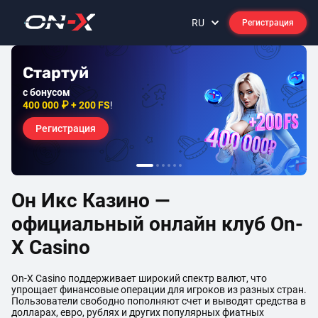
RU
Регистрация
Стартуй
с бонусом
400 000 ₽ + 200 FS
!
Регистрация
Он Икс Казино —
официальный онлайн клуб On-
X Casino
On-X Casino поддерживает широкий спектр валют, что
упрощает финансовые операции для игроков из разных стран.
Пользователи свободно пополняют счет и выводят средства в
долларах, евро, рублях и других популярных фиатных