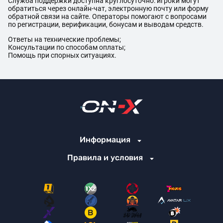
Служба поддержки доступна круглосуточно: игроки могут
обратиться через онлайн-чат, электронную почту или форму
обратной связи на сайте. Операторы помогают с вопросами
по регистрации, верификации, бонусам и выводам средств.
Ответы на технические проблемы;
Консультации по способам оплаты;
Помощь при спорных ситуациях.
Информация
Правила и условия
О нас
Программа лояльности
Джекпот
Правила и условия
Партнерам
Новости
Кешбэк
Политика конфиденциальности
Мобильное приложение
FAQ
Политика возврата
Ответственная игра