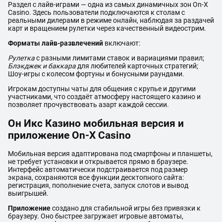
Раздел с лайв-играми — одна из самых динамичных зон On-X
Casino. Здесь пользователи подключаются к столам с
реальными дилерами в режиме онлайн, наблюдая за раздачей
карт и вращением рулетки через качественный видеострим.
Форматы лайв-развлечений
включают:
Рулетка
с разными лимитами ставок и вариациями правил;
Блэкджек и баккара
для любителей карточных стратегий;
Шоу-игры с колесом фортуны и бонусными раундами.
Игрокам доступны чаты для общения с крупье и другими
участниками, что создаёт атмосферу настоящего казино и
позволяет прочувствовать азарт каждой сессии.
Он Икс Казино мобильная версия и
приложение On-X Casino
Мобильная версия адаптирована под смартфоны и планшеты,
не требует установки и открывается прямо в браузере.
Интерфейс автоматически подстраивается под размер
экрана, сохраняются все функции десктопного сайта:
регистрация, пополнение счета, запуск слотов и вывод
выигрышей.
Приложение
создано для стабильной игры без привязки к
браузеру. Оно быстрее загружает игровые автоматы,