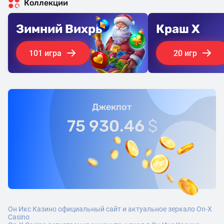
Коллекции
Зимний Вихрь
Краш Х
101 игра
20 игр
Джекпот
75 930.46
$
Он Икс Казино официальный сайт и актуальное зеркало On-X
Casino