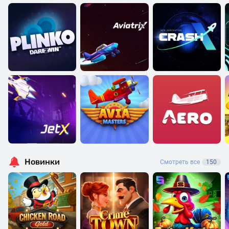
Новинки
Смотреть все
150