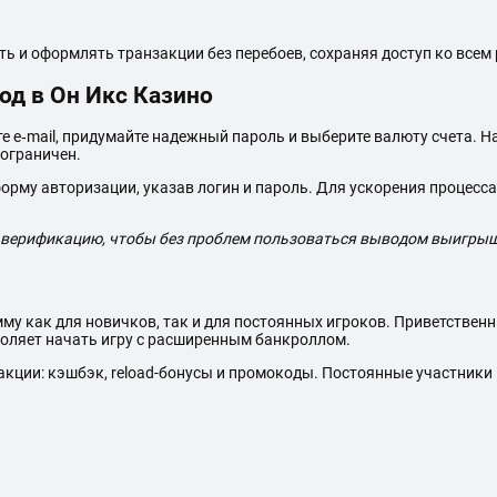
ь и оформлять транзакции без перебоев, сохраняя доступ ко всем 
ход в Он Икс Казино
е e‑mail, придумайте надежный пароль и выберите валюту счета. Н
ограничен.
орму авторизации, указав логин и пароль. Для ускорения процес
 верификацию, чтобы без проблем пользоваться выводом выигрыше
у как для новичков, так и для постоянных игроков. Приветствен
оляет начать игру с расширенным банкроллом.
акции: кэшбэк, reload-бонусы и промокоды. Постоянные участники