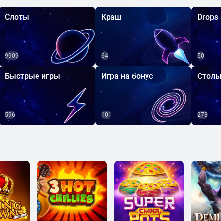
Слоты
Краш
Drops 
9909
64
50
Быстрые игры
Игра на бонус
Стол
596
101
273