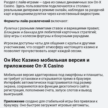
Раздел с лайв-играми — одна из самых динамичных зон On-X
Casino. Здесь пользователи подключаются к столам с
реальными дилерами в режиме онлайн, наблюдая за раздачей
карт и вращением рулетки через качественный видеострим.
Форматы лайв-развлечений
включают:
Рулетка
с разными лимитами ставок и вариациями правил;
Блэкджек и баккара
для любителей карточных стратегий;
Шоу-игры с колесом фортуны и бонусными раундами.
Игрокам доступны чаты для общения с крупье и другими
участниками, что создаёт атмосферу настоящего казино и
позволяет прочувствовать азарт каждой сессии.
Он Икс Казино мобильная версия и
приложение On-X Casino
Мобильная версия адаптирована под смартфоны и планшеты,
не требует установки и открывается прямо в браузере.
Интерфейс автоматически подстраивается под размер
экрана, сохраняются все функции десктопного сайта:
регистрация, пополнение счета, запуск слотов и вывод
выигрышей.
Приложение
создано для стабильной игры без привязки к
браузеру. Оно быстрее загружает игровые автоматы,