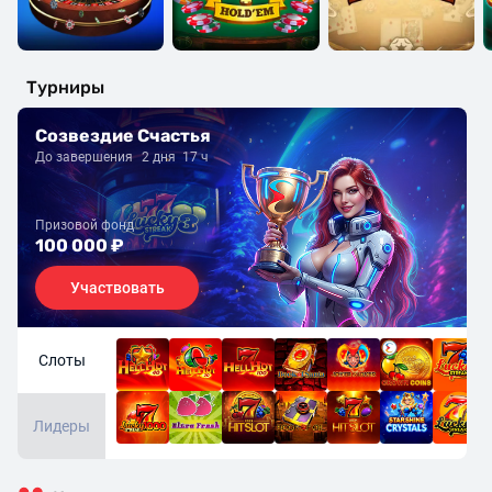
Турниры
Созвездие Счастья
До завершения
2 дня 17 ч
Призовой фонд
100 000
₽
Участвовать
Слоты
Лидеры