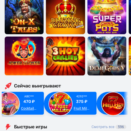
Сейчас выигрывают
ABC***
4292***
470
₽
375
₽
3
Cocktail Nights
Fruit Million
Быстрые игры
Cмотреть все
596