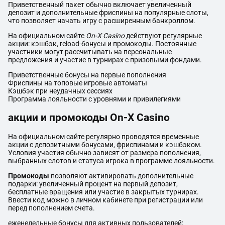
Приветственный пакет обычно включает увеличенный
депозит и дополнительные фриспины на популярные слоты,
что позволяет начать игру с расширенным банкроллом.
На официальном сайте
On-X Casino
действуют регулярные
акции: кэшбэк, reload-бонусы и промокоды. Постоянные
участники могут рассчитывать на персональные
предложения и участие в турнирах с призовыми фондами.
Приветственные бонусы на первые пополнения
Фриспины на топовые игровые автоматы
Кэшбэк при неудачных сессиях
Программа лояльности с уровнями и привилегиями
акции и промокоды On-X Casino
На официальном сайте регулярно проводятся временные
акции с депозитными бонусами, фриспинами и кэшбэком.
Условия участия обычно зависят от размера пополнения,
выбранных слотов и статуса игрока в программе лояльности.
Промокоды
позволяют активировать дополнительные
подарки: увеличенный процент на первый депозит,
бесплатные вращения или участие в закрытых турнирах.
Ввести код можно в личном кабинете при регистрации или
перед пополнением счета.
еженедельные бонусы для активных пользователей;