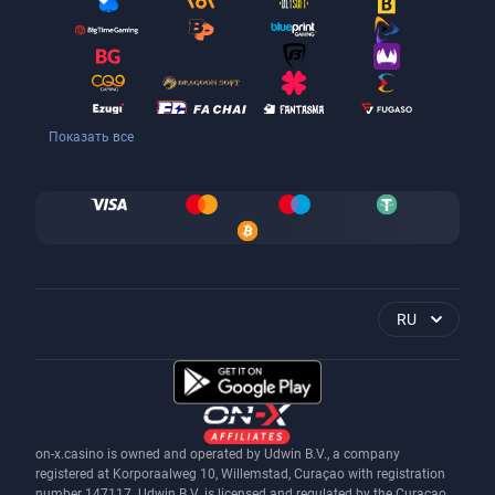
Борьба с отмыванием денег
Показать все
RU
on-x.casino is owned and operated by Udwin B.V., a company
registered at Korporaalweg 10, Willemstad, Curaçao with registration
number 147117. Udwin B.V. is licensed and regulated by the Curaçao