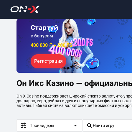
Стартуй
с бонусом
400 000 ₽ + 200 FS
!
Регистрация
Он Икс Казино — официальны
On-X Casino поддерживает широкий спектр валют, что упр
долларах, евро, рублях и других популярных фиатных вал
активы. Гибкая система валют снижает комиссии и ускоря
Провайдеры