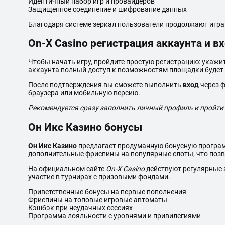
Идентичный набор игр и провайдеров
Защищенное соединение и шифрование данных
Благодаря системе зеркал пользователи продолжают играт
On-X Casino регистрация аккаунта и в
Чтобы начать игру, пройдите простую регистрацию: укажит
аккаунта полный доступ к возможностям площадки будет 
После подтверждения вы сможете выполнить
вход
через ф
браузера или мобильную версию.
Рекомендуется сразу заполнить личный профиль и пройти
Он Икс Казино бонусы
Он Икс Казино
предлагает продуманную бонусную программ
дополнительные фриспины на популярные слоты, что позв
На официальном сайте
On-X Casino
действуют регулярные 
участие в турнирах с призовыми фондами.
Приветственные бонусы на первые пополнения
Фриспины на топовые игровые автоматы
Кэшбэк при неудачных сессиях
Программа лояльности с уровнями и привилегиями