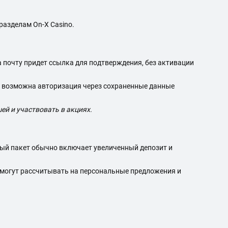
разделам On-X Casino.
а почту придет ссылка для подтверждения, без активации
са возможна авторизация через сохраненные данные
й и участвовать в акциях.
ный пакет обычно включает увеличенный депозит и
 могут рассчитывать на персональные предложения и