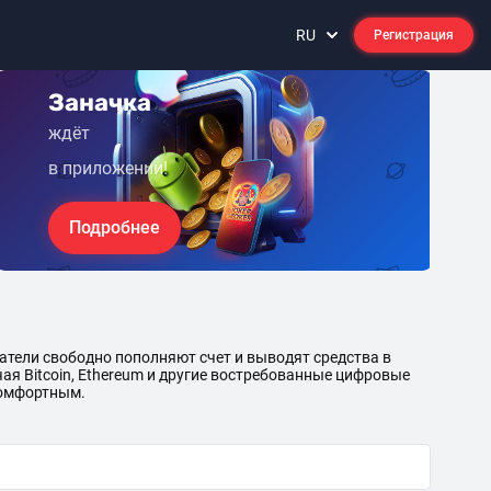
RU
Регистрация
Заначка
ждёт
в приложении!
Подробнее
атели свободно пополняют счет и выводят средства в
ая Bitcoin, Ethereum и другие востребованные цифровые
комфортным.