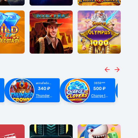
annafedos***
3858***
340
₽
500
₽
Thunder Crown
Charge the Clovers: Hit The Bonus