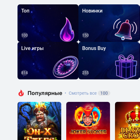
Топ
Новинки
100
150
Live игры
Bonus Buy
814
255
Популярные
•
Смотреть все
100