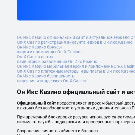
Лидеры
Он Икс Казино официальный сайт и актуальное зеркало On
On-X Casino регистрация аккаунта и вход в Он Икс Казино
Он Икс Казино бонусы
акции и промокоды On-X Casino
On-X Casino слоты
лайв игры и развлечения Он Икс Казино
Он Икс Казино мобильная версия и приложение On-X Casin
On-X Casino платежные методы и выплаты в Он Икс Казин
Он Икс Казино безопасность
лицензия и поддержка On-X Casino
Он Икс Казино официальный сайт и ак
Официальный сайт
предоставляет игрокам быстрый доступ
в акциях без необходимости установки дополнительного П
При временной блокировке ресурса используется
актуаль
письма от службы поддержки или проверенные партнерски
Сохранение личного кабинета и баланса