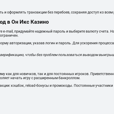
ь и оформлять транзакции без перебоев, сохраняя доступ ко всем 
ход в Он Икс Казино
е e‑mail, придумайте надежный пароль и выберите валюту счета. Н
ограничен.
орму авторизации, указав логин и пароль. Для ускорения процес
 верификацию, чтобы без проблем пользоваться выводом выигрыше
у как для новичков, так и для постоянных игроков. Приветствен
оляет начать игру с расширенным банкроллом.
акции: кэшбэк, reload-бонусы и промокоды. Постоянные участники