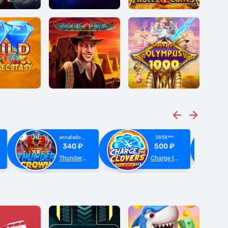
annafedos***
3858***
340
₽
500
₽
Thunder Crown
Charge the Clovers: Hit The Bonus