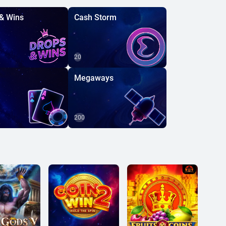
& Wins
Cash Storm
20
ы
Megaways
200