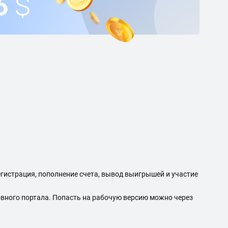
6
$
гистрация, пополнение счета, вывод выигрышей и участие
вного портала. Попасть на рабочую версию можно через