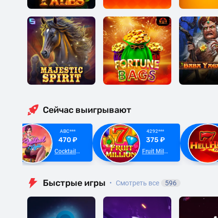
Сейчас выигрывают
ABC***
4292***
470
₽
375
₽
Cocktail Nights
Fruit Million
Быстрые игры
•
Cмотреть все
596