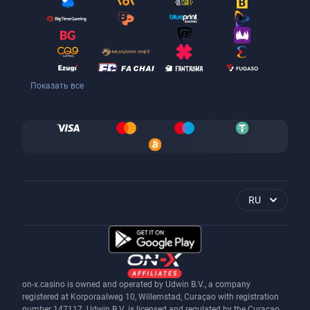
Борьба с отмыванием денег
Показать все
RU
on-x.casino is owned and operated by Udwin B.V., a company
registered at Korporaalweg 10, Willemstad, Curaçao with registration
number 147117. Udwin B.V. is licensed and regulated by the Curaçao