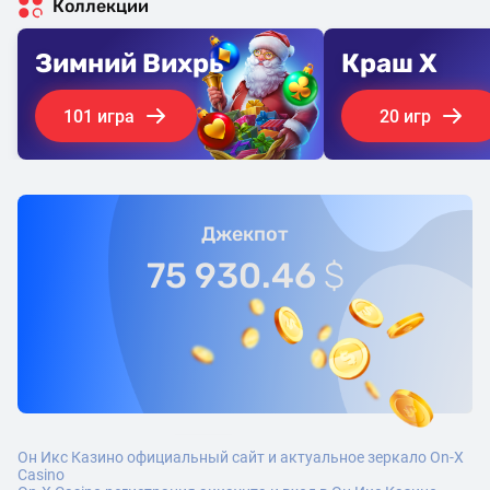
Коллекции
Зимний Вихрь
Краш Х
101 игра
20 игр
Джекпот
75 930.46
$
Он Икс Казино официальный сайт и актуальное зеркало On-X
Casino