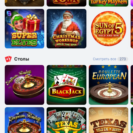
Столы
Смотреть все
273