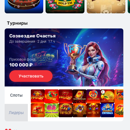
Турниры
Созвездие Счастья
До завершения
2 дня 17 ч
Призовой фонд
100 000
₽
Участвовать
Слоты
Лидеры