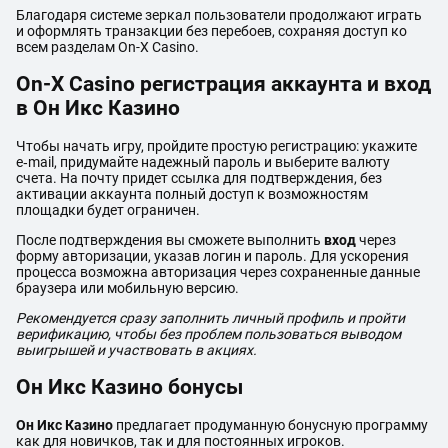
Благодаря системе зеркал пользователи продолжают играть
и оформлять транзакции без перебоев, сохраняя доступ ко
всем разделам On-X Casino.
On-X Casino регистрация аккаунта и вход
в Он Икс Казино
Чтобы начать игру, пройдите простую регистрацию: укажите
e‑mail, придумайте надежный пароль и выберите валюту
счета. На почту придет ссылка для подтверждения, без
активации аккаунта полный доступ к возможностям
площадки будет ограничен.
После подтверждения вы сможете выполнить
вход
через
форму авторизации, указав логин и пароль. Для ускорения
процесса возможна авторизация через сохраненные данные
браузера или мобильную версию.
Рекомендуется сразу заполнить личный профиль и пройти
верификацию, чтобы без проблем пользоваться выводом
выигрышей и участвовать в акциях.
Он Икс Казино бонусы
Он Икс Казино
предлагает продуманную бонусную программу
как для новичков, так и для постоянных игроков.