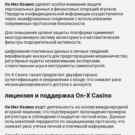
Он Икс Казино
уделяет особое внимание защите
персональных данных и финансовых операций игроков.
Передача конфиденциальной информации осуществляется
через зашифрованные соединения с использованием
современных протоколов безопасности.
Для повышения уровня защиты платформа применяет
многоуровневую систему мониторинга и автоматические
фильтры подозрительной активности.
шифрование платежных данных и личных сведений;
верификация аккаунта для предотвращения мошенничества;
регулярные аудиты независимыми экспертами;
ответственная игра
и инструменты самоконтроля.
On-X Casino также предлагает двухфакторную
аутентификацию и уведомления о входе, что снижает риск
несанкционированного доступа к аккаунту.
лицензия и поддержка On-X Casino
Он Икс Казино
ведет деятельность на основе международной
игорной лицензии, что подтверждает прохождение проверок
регулятора и соблюдение стандартов честной игры. Данные
пользователей передаются по защищенному протоколу, что
снижает риск утечки личной и платежной информации.