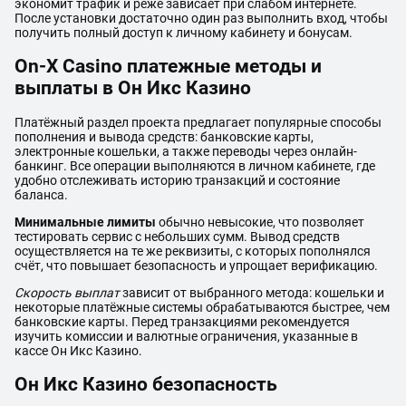
экономит трафик и реже зависает при слабом интернете.
После установки достаточно один раз выполнить вход, чтобы
получить полный доступ к личному кабинету и бонусам.
On-X Casino платежные методы и
выплаты в Он Икс Казино
Платёжный раздел проекта предлагает популярные способы
пополнения и вывода средств: банковские карты,
электронные кошельки, а также переводы через онлайн-
банкинг. Все операции выполняются в личном кабинете, где
удобно отслеживать историю транзакций и состояние
баланса.
Минимальные лимиты
обычно невысокие, что позволяет
тестировать сервис с небольших сумм. Вывод средств
осуществляется на те же реквизиты, с которых пополнялся
счёт, что повышает безопасность и упрощает верификацию.
Скорость выплат
зависит от выбранного метода: кошельки и
некоторые платёжные системы обрабатываются быстрее, чем
банковские карты. Перед транзакциями рекомендуется
изучить комиссии и валютные ограничения, указанные в
кассе Он Икс Казино.
Он Икс Казино безопасность