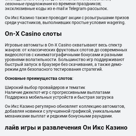
сезонные предложения
ко времени праздников;
эксклюзивные коды из e‑mail и Telegram‑рассылок.
Он Икс Казино также проводит акции с розыгрышами призов
среди участников, выполнивших простые условия wagering.
On-X Casino слоты
Игровые автоматы в On-X Casino охватывают весь спектр
жанров: от классических фруктовых слотов до современных
видеослотов с кинематографичными бонусами и разными
уровнями волатильности. Большинство игр поддерживают
быстрый запуск в браузере без скачивания, а также демо-
режим для безопасного тестирования стратегий.
Основные преимущества слотов
:
Широкий выбор провайдеров и тематик
Наличие джекпот-игр с прогрессивными выплатами
Поддержка мобильных устройств и быстрая загрузка
Он Икс Казино регулярно обновляет коллекцию автоматов,
добавляя новинки с улучшенной графикой, уникальными
механиками выплат и редкими бонусными раундами.
лайв игры и развлечения Он Икс Казино