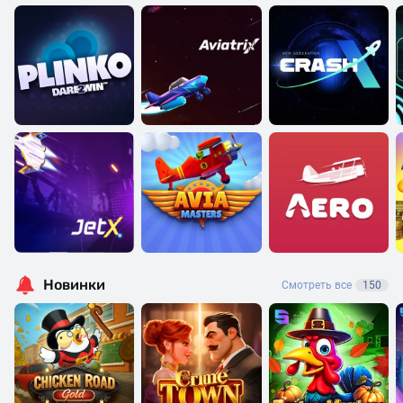
Новинки
Смотреть все
150