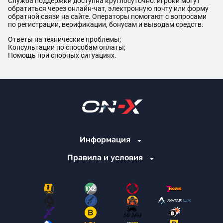
Служба поддержки доступна круглосуточно: игроки могут
обратиться через онлайн-чат, электронную почту или форму
обратной связи на сайте. Операторы помогают с вопросами
по регистрации, верификации, бонусам и выводам средств.
Ответы на технические проблемы;
Консультации по способам оплаты;
Помощь при спорных ситуациях.
Информация
Правила и условия
О нас
Программа лояльности
Джекпот
Правила и условия
Партнерам
Новости
Кешбэк
Политика конфиденциальности
Мобильное приложение
FAQ
Политика возврата
Ответственная игра