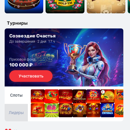
Турниры
Созвездие Счастья
До завершения
2 дня 17 ч
Призовой фонд
100 000
₽
Участвовать
Слоты
Лидеры