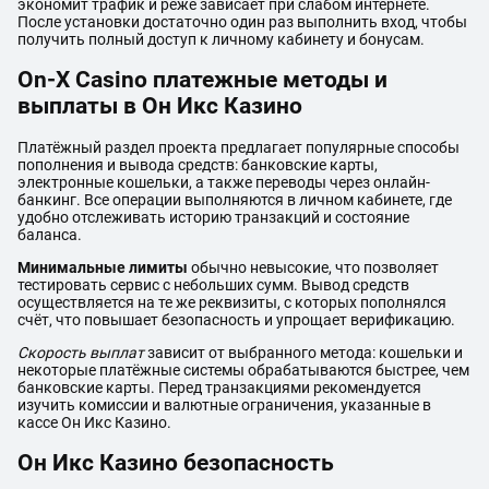
экономит трафик и реже зависает при слабом интернете.
После установки достаточно один раз выполнить вход, чтобы
получить полный доступ к личному кабинету и бонусам.
On-X Casino платежные методы и
выплаты в Он Икс Казино
Платёжный раздел проекта предлагает популярные способы
пополнения и вывода средств: банковские карты,
электронные кошельки, а также переводы через онлайн-
банкинг. Все операции выполняются в личном кабинете, где
удобно отслеживать историю транзакций и состояние
баланса.
Минимальные лимиты
обычно невысокие, что позволяет
тестировать сервис с небольших сумм. Вывод средств
осуществляется на те же реквизиты, с которых пополнялся
счёт, что повышает безопасность и упрощает верификацию.
Скорость выплат
зависит от выбранного метода: кошельки и
некоторые платёжные системы обрабатываются быстрее, чем
банковские карты. Перед транзакциями рекомендуется
изучить комиссии и валютные ограничения, указанные в
кассе Он Икс Казино.
Он Икс Казино безопасность