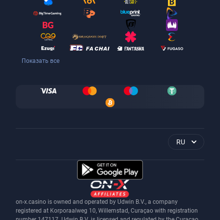
Борьба с отмыванием денег
Показать все
RU
on-x.casino is owned and operated by Udwin B.V., a company
registered at Korporaalweg 10, Willemstad, Curaçao with registration
number 147117. Udwin B.V. is licensed and regulated by the Curaçao