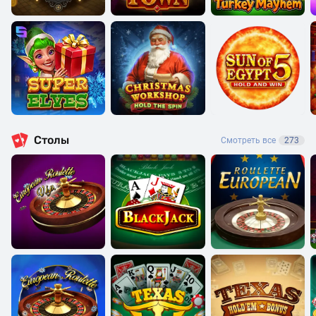
Столы
Смотреть все
273