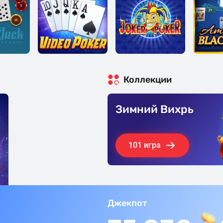
Коллекции
Зимний Вихрь
101 игра
Джекпот