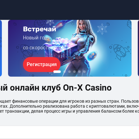
Встречай
Новый год
со скоростью света!
Регистрация
й онлайн клуб On-X Casino
ощает финансовые операции для игроков из разных стран. Пользов
ютах. Дополнительно реализована работа с криптовалютами, включ
ет транзакции, делая процесс игры и управления балансом более 