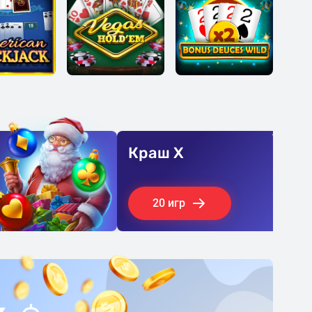
Краш Х
20 игр