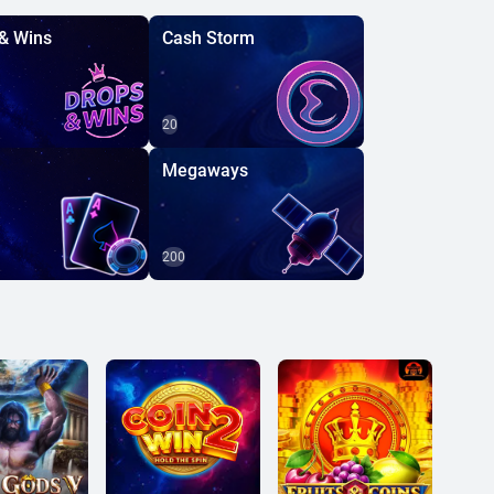
& Wins
Cash Storm
20
ы
Megaways
200