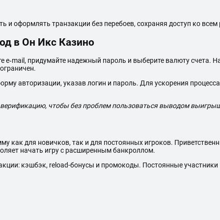
ь и оформлять транзакции без перебоев, сохраняя доступ ко всем 
ход в Он Икс Казино
е e‑mail, придумайте надежный пароль и выберите валюту счета. Н
ограничен.
орму авторизации, указав логин и пароль. Для ускорения процес
 верификацию, чтобы без проблем пользоваться выводом выигрыше
у как для новичков, так и для постоянных игроков. Приветствен
оляет начать игру с расширенным банкроллом.
акции: кэшбэк, reload-бонусы и промокоды. Постоянные участники