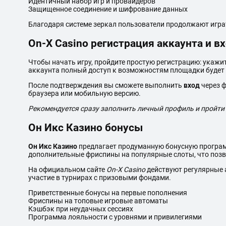
Идентичный набор игр и провайдеров
Защищенное соединение и шифрование данных
Благодаря системе зеркал пользователи продолжают играт
On-X Casino регистрация аккаунта и в
Чтобы начать игру, пройдите простую регистрацию: укажит
аккаунта полный доступ к возможностям площадки будет 
После подтверждения вы сможете выполнить
вход
через ф
браузера или мобильную версию.
Рекомендуется сразу заполнить личный профиль и пройти
Он Икс Казино бонусы
Он Икс Казино
предлагает продуманную бонусную программ
дополнительные фриспины на популярные слоты, что позв
На официальном сайте
On-X Casino
действуют регулярные 
участие в турнирах с призовыми фондами.
Приветственные бонусы на первые пополнения
Фриспины на топовые игровые автоматы
Кэшбэк при неудачных сессиях
Программа лояльности с уровнями и привилегиями