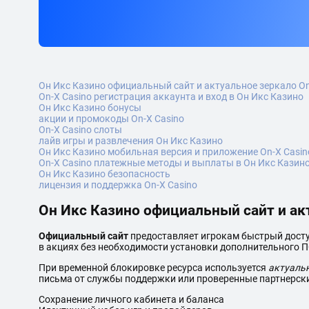
Лидеры
Он Икс Казино официальный сайт и актуальное зеркало On
On-X Casino регистрация аккаунта и вход в Он Икс Казино
Он Икс Казино бонусы
акции и промокоды On-X Casino
On-X Casino слоты
лайв игры и развлечения Он Икс Казино
Он Икс Казино мобильная версия и приложение On-X Casin
On-X Casino платежные методы и выплаты в Он Икс Казин
Он Икс Казино безопасность
лицензия и поддержка On-X Casino
Он Икс Казино официальный сайт и ак
Официальный сайт
предоставляет игрокам быстрый доступ
в акциях без необходимости установки дополнительного П
При временной блокировке ресурса используется
актуаль
письма от службы поддержки или проверенные партнерски
Сохранение личного кабинета и баланса