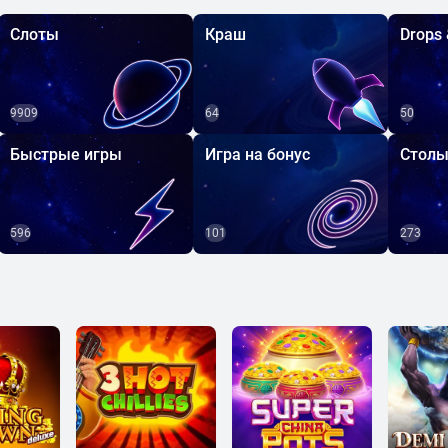
Слоты
Краш
Drops 
9909
64
50
Быстрые игры
Игра на бонус
Стол
596
101
273