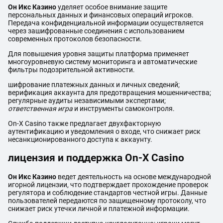
Он Икс Казино
уделяет особое внимание защите
персональных данных и финансовых операций игроков.
Передача конфиденциальной информации осуществляется
через зашифрованные соединения с использованием
современных протоколов безопасности.
Для повышения уровня защиты платформа применяет
многоуровневую систему мониторинга и автоматические
фильтры подозрительной активности.
шифрование платежных данных и личных сведений;
верификация аккаунта для предотвращения мошенничества;
регулярные аудиты независимыми экспертами;
ответственная игра
и инструменты самоконтроля.
On-X Casino также предлагает двухфакторную
аутентификацию и уведомления о входе, что снижает риск
несанкционированного доступа к аккаунту.
лицензия и поддержка On-X Casino
Он Икс Казино
ведет деятельность на основе международной
игорной лицензии, что подтверждает прохождение проверок
регулятора и соблюдение стандартов честной игры. Данные
пользователей передаются по защищенному протоколу, что
снижает риск утечки личной и платежной информации.