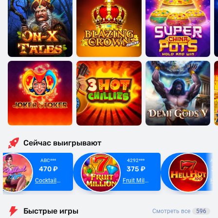
Сейчас выигрывают
ABC***
4292***
470
₽
375
₽
3
Cocktail Nights
Fruit Million
Быстрые игры
Cмотреть все
596