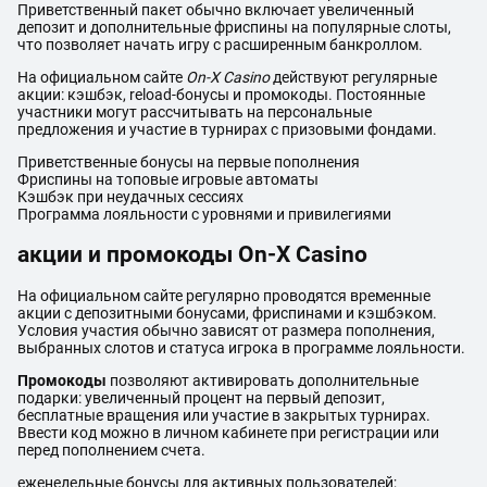
Приветственный пакет обычно включает увеличенный
депозит и дополнительные фриспины на популярные слоты,
что позволяет начать игру с расширенным банкроллом.
На официальном сайте
On-X Casino
действуют регулярные
акции: кэшбэк, reload-бонусы и промокоды. Постоянные
участники могут рассчитывать на персональные
предложения и участие в турнирах с призовыми фондами.
Приветственные бонусы на первые пополнения
Фриспины на топовые игровые автоматы
Кэшбэк при неудачных сессиях
Программа лояльности с уровнями и привилегиями
акции и промокоды On-X Casino
На официальном сайте регулярно проводятся временные
акции с депозитными бонусами, фриспинами и кэшбэком.
Условия участия обычно зависят от размера пополнения,
выбранных слотов и статуса игрока в программе лояльности.
Промокоды
позволяют активировать дополнительные
подарки: увеличенный процент на первый депозит,
бесплатные вращения или участие в закрытых турнирах.
Ввести код можно в личном кабинете при регистрации или
перед пополнением счета.
еженедельные бонусы для активных пользователей;