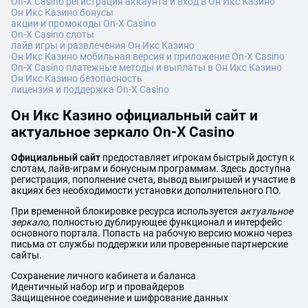
On-X Casino регистрация аккаунта и вход в Он Икс Казино
Он Икс Казино бонусы
акции и промокоды On-X Casino
On-X Casino слоты
лайв игры и развлечения Он Икс Казино
Он Икс Казино мобильная версия и приложение On-X Casino
On-X Casino платежные методы и выплаты в Он Икс Казино
Он Икс Казино безопасность
лицензия и поддержка On-X Casino
Он Икс Казино официальный сайт и
актуальное зеркало On-X Casino
Официальный сайт
предоставляет игрокам быстрый доступ к
слотам, лайв-играм и бонусным программам. Здесь доступна
регистрация, пополнение счета, вывод выигрышей и участие в
акциях без необходимости установки дополнительного ПО.
При временной блокировке ресурса используется
актуальное
зеркало
, полностью дублирующее функционал и интерфейс
основного портала. Попасть на рабочую версию можно через
письма от службы поддержки или проверенные партнерские
сайты.
Сохранение личного кабинета и баланса
Идентичный набор игр и провайдеров
Защищенное соединение и шифрование данных