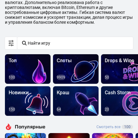
валютах. Дополнительно реализована работа с
криптовалютами, включая Bitcoin, Ethereum и другие
востребованные цифровые активы. Гибкая система валют
снижает комиссии и ускоряет транзакции, делая процесс игры
и управления балансом более комфортным.
Топ
Слоты
Drops & Wins
100
9909
50
Новинки
Краш
Cash Storm
150
64
20
Популярные
Смотреть все
100