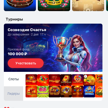
Турниры
Созвездие Счастья
До завершения
2 дня 17 ч
Призовой фонд
100 000
₽
Участвовать
Слоты
Лидеры