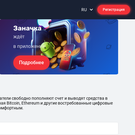
RU
Регистрация
Заначка
ждёт
в приложении!
Подробнее
атели свободно пополняют счет и выводят средства в
ая Bitcoin, Ethereum и другие востребованные цифровые
комфортным.