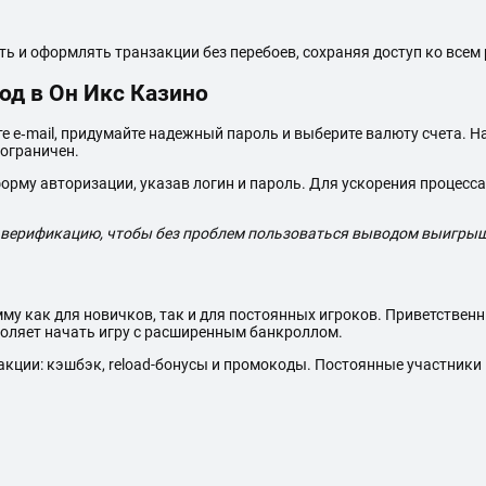
ь и оформлять транзакции без перебоев, сохраняя доступ ко всем 
ход в Он Икс Казино
е e‑mail, придумайте надежный пароль и выберите валюту счета. Н
ограничен.
орму авторизации, указав логин и пароль. Для ускорения процес
 верификацию, чтобы без проблем пользоваться выводом выигрыше
у как для новичков, так и для постоянных игроков. Приветствен
оляет начать игру с расширенным банкроллом.
акции: кэшбэк, reload-бонусы и промокоды. Постоянные участники