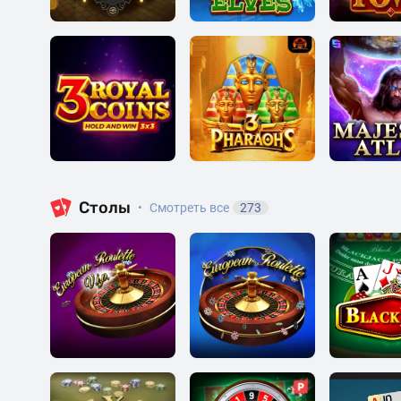
Столы
•
Смотреть все
273