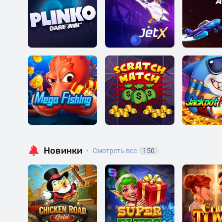
Новинки
•
Смотреть все
150