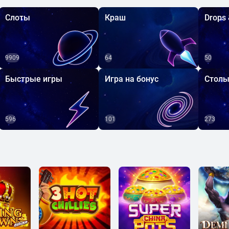
Слоты
Краш
Drops 
9909
64
50
Быстрые игры
Игра на бонус
Стол
596
101
273