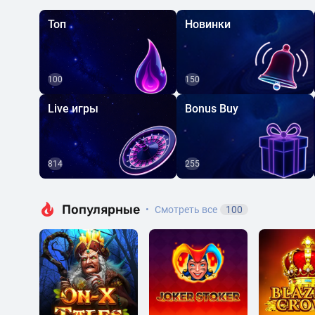
Топ
Новинки
100
150
Live игры
Bonus Buy
814
255
Популярные
•
Смотреть все
100