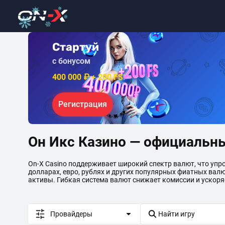
Стартуй
с бонусом
400 000 ₽ + 200 FS
!
Регистрация
Он Икс Казино — официальны
On-X Casino поддерживает широкий спектр валют, что упр
долларах, евро, рублях и других популярных фиатных вал
активы. Гибкая система валют снижает комиссии и ускоря
Провайдеры