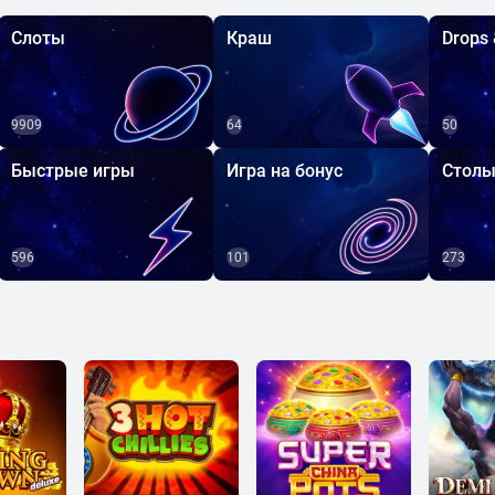
Слоты
Краш
Drops 
9909
64
50
Быстрые игры
Игра на бонус
Стол
596
101
273