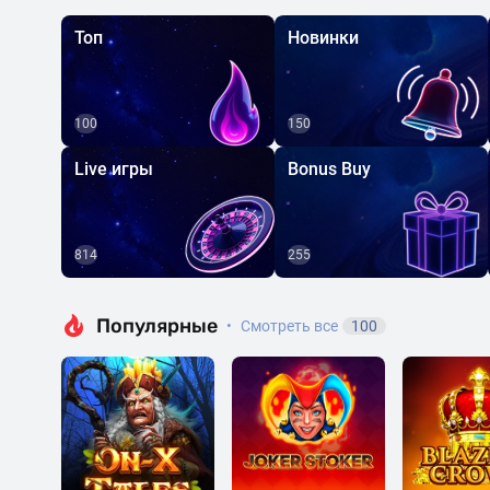
Топ
Новинки
100
150
Live игры
Bonus Buy
814
255
Популярные
•
Смотреть все
100