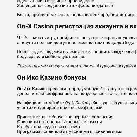
Идентичный набор игр и провайдеров
Защищенное соединение и шифрование данных
Благодаря системе зеркал пользователи продолжают играт
On-X Casino регистрация аккаунта и в
Чтобы начать игру, пройдите простую регистрацию: укажит
аккаунта полный доступ к возможностям площадки будет 
После подтверждения вы сможете выполнить
вход
через ф
браузера или мобильную версию.
Рекомендуется сразу заполнить личный профиль и пройти
Он Икс Казино бонусы
Он Икс Казино
предлагает продуманную бонусную программ
дополнительные фриспины на популярные слоты, что позв
На официальном сайте
On-X Casino
действуют регулярные 
участие в турнирах с призовыми фондами.
Приветственные бонусы на первые пополнения
Фриспины на топовые игровые автоматы
Кэшбэк при неудачных сессиях
Программа лояльности с уровнями и привилегиями