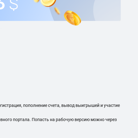
6
$
гистрация, пополнение счета, вывод выигрышей и участие
вного портала. Попасть на рабочую версию можно через