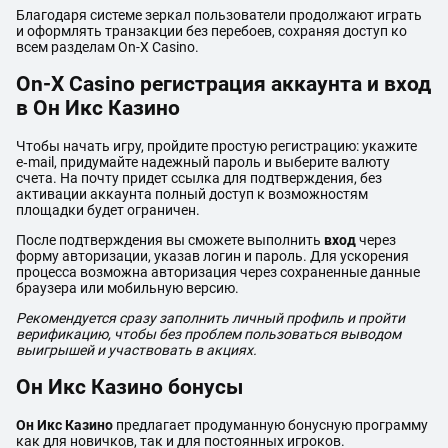
Благодаря системе зеркал пользователи продолжают играть
и оформлять транзакции без перебоев, сохраняя доступ ко
всем разделам On-X Casino.
On-X Casino регистрация аккаунта и вход
в Он Икс Казино
Чтобы начать игру, пройдите простую регистрацию: укажите
e‑mail, придумайте надежный пароль и выберите валюту
счета. На почту придет ссылка для подтверждения, без
активации аккаунта полный доступ к возможностям
площадки будет ограничен.
После подтверждения вы сможете выполнить
вход
через
форму авторизации, указав логин и пароль. Для ускорения
процесса возможна авторизация через сохраненные данные
браузера или мобильную версию.
Рекомендуется сразу заполнить личный профиль и пройти
верификацию, чтобы без проблем пользоваться выводом
выигрышей и участвовать в акциях.
Он Икс Казино бонусы
Он Икс Казино
предлагает продуманную бонусную программу
как для новичков, так и для постоянных игроков.