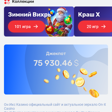
Коллекции
Зимний Вихрь
Краш Х
101 игра
20 игр
Джекпот
75 930.46
$
Он Икс Казино официальный сайт и актуальное зеркало On-X
Casino