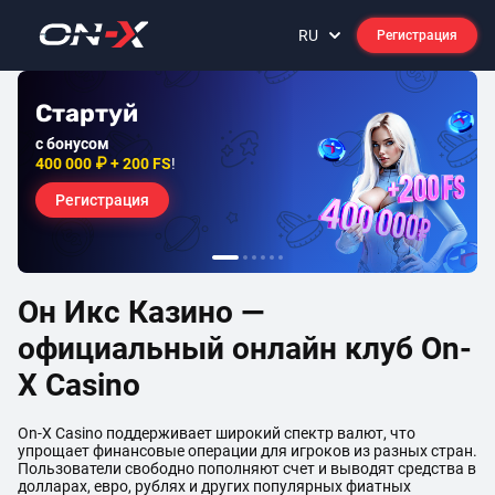
RU
Регистрация
Стартуй
с бонусом
400 000 ₽ + 200 FS
!
Регистрация
Он Икс Казино —
официальный онлайн клуб On-
X Casino
On-X Casino поддерживает широкий спектр валют, что
упрощает финансовые операции для игроков из разных стран.
Пользователи свободно пополняют счет и выводят средства в
долларах, евро, рублях и других популярных фиатных