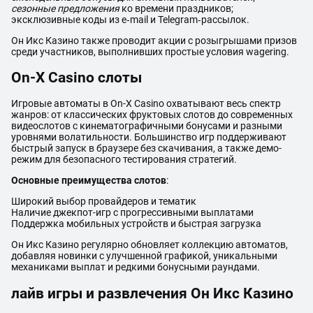
сезонные предложения
ко времени праздников;
эксклюзивные коды из e‑mail и Telegram‑рассылок.
Он Икс Казино также проводит акции с розыгрышами призов
среди участников, выполнивших простые условия wagering.
On-X Casino слоты
Игровые автоматы в On-X Casino охватывают весь спектр
жанров: от классических фруктовых слотов до современных
видеослотов с кинематографичными бонусами и разными
уровнями волатильности. Большинство игр поддерживают
быстрый запуск в браузере без скачивания, а также демо-
режим для безопасного тестирования стратегий.
Основные преимущества слотов
:
Широкий выбор провайдеров и тематик
Наличие джекпот-игр с прогрессивными выплатами
Поддержка мобильных устройств и быстрая загрузка
Он Икс Казино регулярно обновляет коллекцию автоматов,
добавляя новинки с улучшенной графикой, уникальными
механиками выплат и редкими бонусными раундами.
лайв игры и развлечения Он Икс Казино