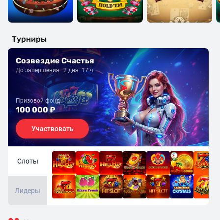
Турниры
Созвездие Счастья
До завершения
2 дня 17 ч
Призовой фонд
100 000
₽
Участвовать
Слоты
Лидеры