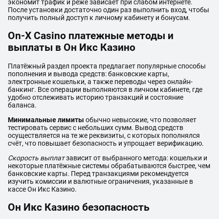
экономит трафик и реже зависает при слабом интернете.
После установки достаточно один раз выполнить вход, чтобы
получить полный доступ к личному кабинету и бонусам.
On-X Casino платежные методы и
выплаты в Он Икс Казино
Платёжный раздел проекта предлагает популярные способы
пополнения и вывода средств: банковские карты,
электронные кошельки, а также переводы через онлайн-
банкинг. Все операции выполняются в личном кабинете, где
удобно отслеживать историю транзакций и состояние
баланса.
Минимальные лимиты
обычно невысокие, что позволяет
тестировать сервис с небольших сумм. Вывод средств
осуществляется на те же реквизиты, с которых пополнялся
счёт, что повышает безопасность и упрощает верификацию.
Скорость выплат
зависит от выбранного метода: кошельки и
некоторые платёжные системы обрабатываются быстрее, чем
банковские карты. Перед транзакциями рекомендуется
изучить комиссии и валютные ограничения, указанные в
кассе Он Икс Казино.
Он Икс Казино безопасность