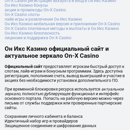
On-X Casino регистрация аккаунта и вход в Он Икс Казино
Он Икс Казино бонусы
акции и промокоды On-X Casino
On-X Casino слоты
лайв игры и развлечения Он Икс Казино
Он Икс Казино мобильная версия и приложение On-X Casino
On-X Casino платежные методы и выплаты в Он Икс Казино
Он Икс Казино безопасность
лицензия и поддержка On-X Casino
Он Икс Казино официальный сайт и
актуальное зеркало On-X Casino
Официальный сайт
предоставляет игрокам быстрый доступ к
слотам, лайв-играм и бонусным программам. Здесь доступна
регистрация, пополнение счета, вывод выигрышей и участие в
акциях без необходимости установки дополнительного ПО.
При временной блокировке ресурса используется
актуальное
зеркало
, полностью дублирующее функционал и интерфейс
основного портала. Попасть на рабочую версию можно через
письма от службы поддержки или проверенные партнерские
сайты.
Сохранение личного кабинета и баланса
Идентичный набор игр и провайдеров
Защищенное соединение и шифрование данных