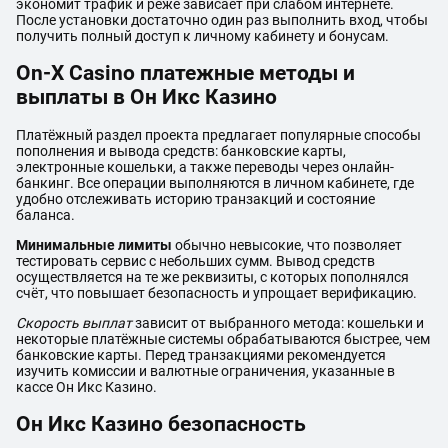
экономит трафик и реже зависает при слабом интернете.
После установки достаточно один раз выполнить вход, чтобы
получить полный доступ к личному кабинету и бонусам.
On-X Casino платежные методы и
выплаты в Он Икс Казино
Платёжный раздел проекта предлагает популярные способы
пополнения и вывода средств: банковские карты,
электронные кошельки, а также переводы через онлайн-
банкинг. Все операции выполняются в личном кабинете, где
удобно отслеживать историю транзакций и состояние
баланса.
Минимальные лимиты
обычно невысокие, что позволяет
тестировать сервис с небольших сумм. Вывод средств
осуществляется на те же реквизиты, с которых пополнялся
счёт, что повышает безопасность и упрощает верификацию.
Скорость выплат
зависит от выбранного метода: кошельки и
некоторые платёжные системы обрабатываются быстрее, чем
банковские карты. Перед транзакциями рекомендуется
изучить комиссии и валютные ограничения, указанные в
кассе Он Икс Казино.
Он Икс Казино безопасность