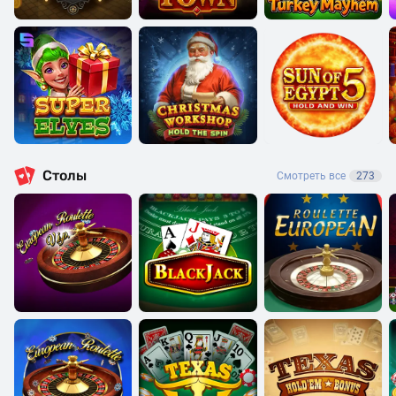
Столы
Смотреть все
273