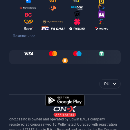
Борьба с отмыванием денег
Показать все
RU
on-x.casino is owned and operated by Udwin B.V., a company
registered at Korporaalweg 10, Willemstad, Curaçao with registration
number 147117. Udwin B.V. is licensed and regulated by the Curaçao