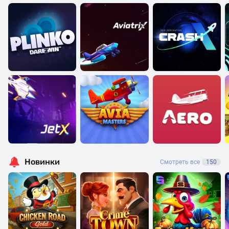
Новинки
Смотреть все
150