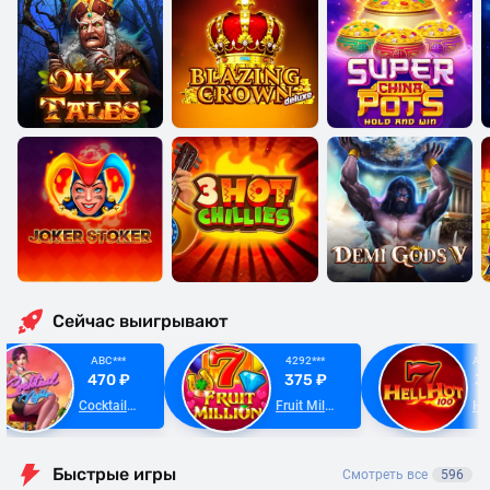
Сейчас выигрывают
ABC***
4292***
470
₽
375
₽
3
Cocktail Nights
Fruit Million
Быстрые игры
Cмотреть все
596