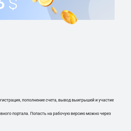
6
$
гистрация, пополнение счета, вывод выигрышей и участие
вного портала. Попасть на рабочую версию можно через