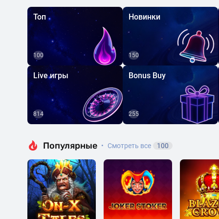
Топ
Новинки
100
150
Live игры
Bonus Buy
814
255
Популярные
•
Смотреть все
100