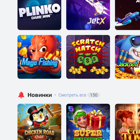
Новинки
•
Смотреть все
150