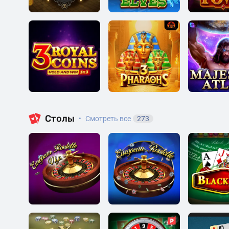
Столы
•
Смотреть все
273