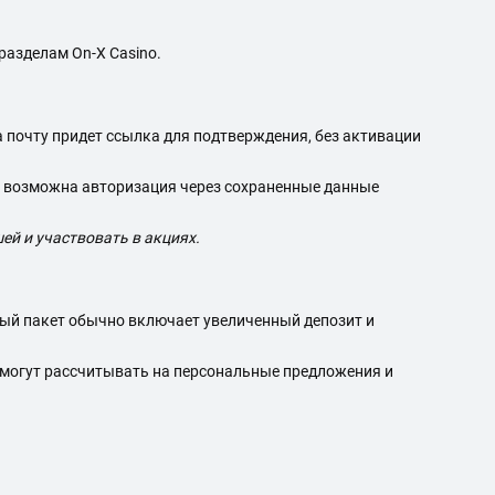
разделам On-X Casino.
а почту придет ссылка для подтверждения, без активации
са возможна авторизация через сохраненные данные
й и участвовать в акциях.
ный пакет обычно включает увеличенный депозит и
 могут рассчитывать на персональные предложения и