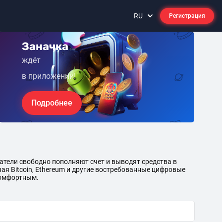
RU
Регистрация
Заначка
ждёт
в приложении!
Подробнее
атели свободно пополняют счет и выводят средства в
ая Bitcoin, Ethereum и другие востребованные цифровые
комфортным.