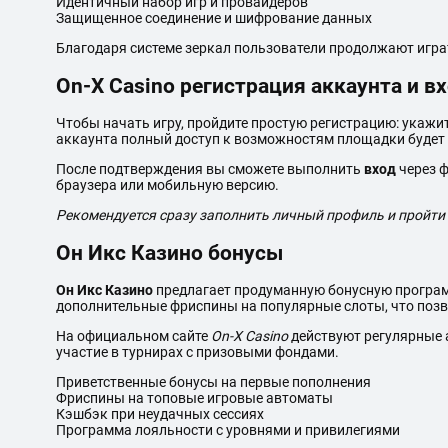
Идентичный набор игр и провайдеров
Защищенное соединение и шифрование данных
Благодаря системе зеркал пользователи продолжают играт
On-X Casino регистрация аккаунта и в
Чтобы начать игру, пройдите простую регистрацию: укажит
аккаунта полный доступ к возможностям площадки будет 
После подтверждения вы сможете выполнить
вход
через ф
браузера или мобильную версию.
Рекомендуется сразу заполнить личный профиль и пройти
Он Икс Казино бонусы
Он Икс Казино
предлагает продуманную бонусную программ
дополнительные фриспины на популярные слоты, что позв
На официальном сайте
On-X Casino
действуют регулярные 
участие в турнирах с призовыми фондами.
Приветственные бонусы на первые пополнения
Фриспины на топовые игровые автоматы
Кэшбэк при неудачных сессиях
Программа лояльности с уровнями и привилегиями