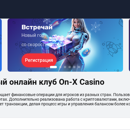
Встречай
Новый год
со скоростью света!
Регистрация
й онлайн клуб On-X Casino
ощает финансовые операции для игроков из разных стран. Пользов
ютах. Дополнительно реализована работа с криптовалютами, включ
ет транзакции, делая процесс игры и управления балансом более 