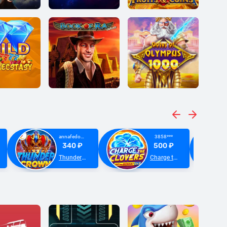
annafedos***
3858***
340
₽
500
₽
Thunder Crown
Charge the Clovers: Hit The Bonus