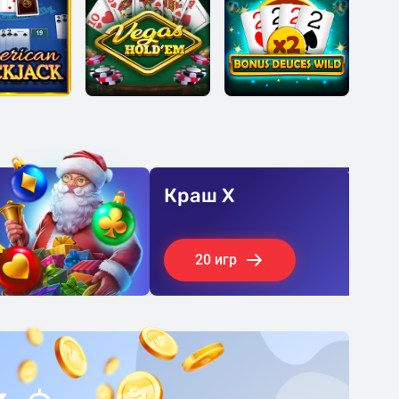
Краш Х
20 игр